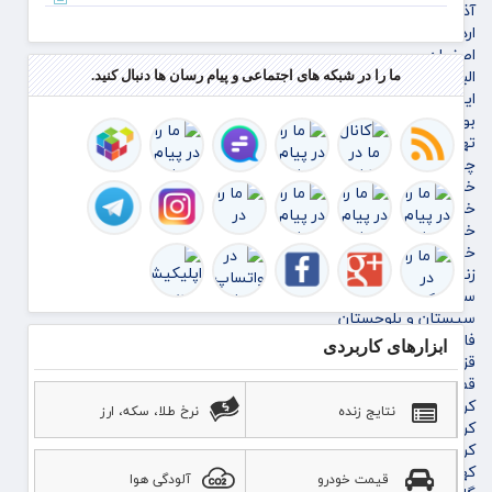
آذربایجان غربی
به همد
اردبیل
اخلاق
اصفهان
قرآنی 
البرز
ما را در شبکه های اجتماعی و پیام رسان ها دنبال کنید.
دارد
ایلام
بوشهر
تهران
چهارمحال و بختیاری
خراسان جنوبی
خراسان رضوی
خراسان شمالی
خوزستان
زنجان
سمنان
سیستان و بلوچستان
فارس
ابزارهای کاربردی
قزوین
قم
کردستان
نتایج زنده
نرخ طلا، سکه، ارز
کرمان
کرمانشاه
کهگیلویه و بویراحمد
قیمت خودرو
آلودگی هوا