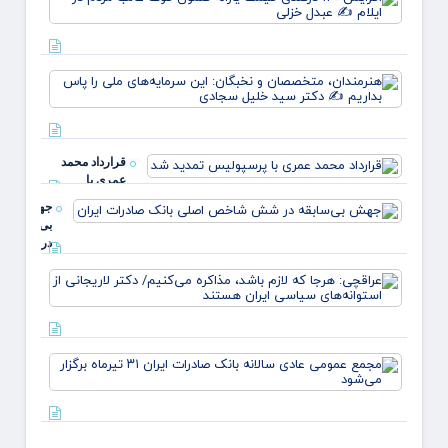
۱۲۰
درصد
قیمت
یارانه
هنرمند
صمون
متخصص
قوت
نخبگان
غالب
سرمایه
مردم د
ملی ر
ایلام ✍
قرارداد محمد
بداریم
عبدل
عمری با
دکتر
خزل
پرسپولیس تمدید
جهش
شد
بی‌سابقه
در شش
شاخص
عراقچ
اصلی
هرجا ک
بانک
لازم ب
صادرات
مذاکر
ایران
می‌کنی
مجمع
دکتر
عموم
لاریجا
عادی
از
سالانه
استوانه
بانک