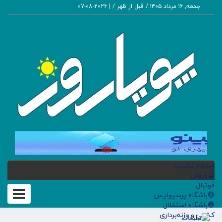
جمعه, ۱۶ مرداد ۱۴۰۵ / قبل از ظهر /
|
2026-08-07
صفحه نخست
🔮ورزش
فوتبال
Toggle
🔴باشگاه پرسپولیس
🔵باشگاه استقلال
gation
کشتی و وزنه‌برداری