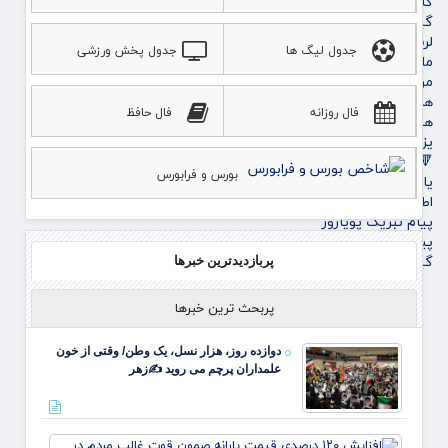
گلستان
گیلان
لرستان
جدول لیگ ها
جدول پخش ورزشی
مازندران
مرکزی
هرمزگان
فال روزانه
فال حافظ
همدان
یزد
🔻پویاروز
بورس و فرابورس
یادداشت پویاروز
اطلاعیه
پیام تبریک پویاروز
پیام تسلیت پویاروز
گیشه روزنامه ها
پربازدیدترین خبرها
پربحث ترین خبرها
دوازده روز، هزار نسل، یک وطن/ وقتی از خون
علمداران پرچم می روید ✍️زهر
افزای