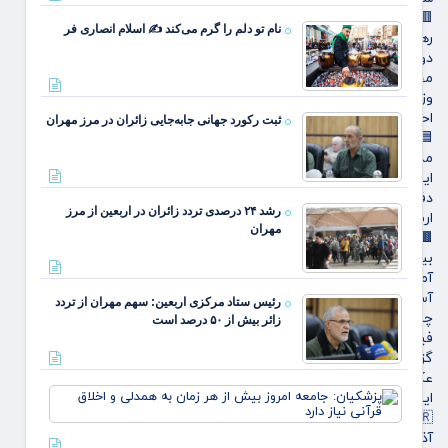
چهار م
🟥سیاسی
نخست
نام تو دلم را گرم می‌کند ✍️ اسلام انصاری فر
رهبر انقلاب
امسال
دولت
از ۴.۵
مجلس
همت
وزارت امور خارجه
گذشت
رشد ۹
احزاب و تشکلها
ثبت رکورد جهانی جابه‌جایی زائران در مرز مهران
🟦فرهنگ و هنر
مذهبی
ایثار و شهادت
دفاع مقدس
رشد ۲۴ درصدی تردد زائران در اربعین از مرز
اربعین
مهران
🟫جهان
بین الملل
آمریکا و اروپاه
آسیای غربی
رئیس ستاد مرکزی اربعین: سهم مهران از تردد
چندرسانه‌ای
زائر بیش از ۵۰ درصد است
فیلم
گزارش تصویری
عکس
اینفوگرافی
پزشکی
جامعه
🇮🇷استان ها
امروز
آذربایجان شرقی
از هر 