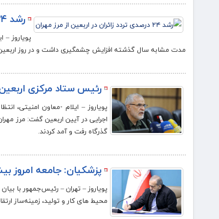
رشد ۲۴ درصدی تردد زائران در اربعین از مرز مهران
پویاروز – ا
مدت مشابه سال گذشته افزایش چشمگیری داشت و در روز اربعین رشد ۲۴ درصدی تردد در پایانه شهید سلیمانی این گذرگا
رئیس ستاد مرکزی اربعین: سهم م
پویاروز – ایلام -معاون امنیتی، انت
گذرگاه رفت و آمد کردند.
پزشکیان: جامعه امروز بیش 
پویاروز – تهران – رئیس‌جمهور با بیان
محیط های کار و تولید، زمینه‌ساز ارت