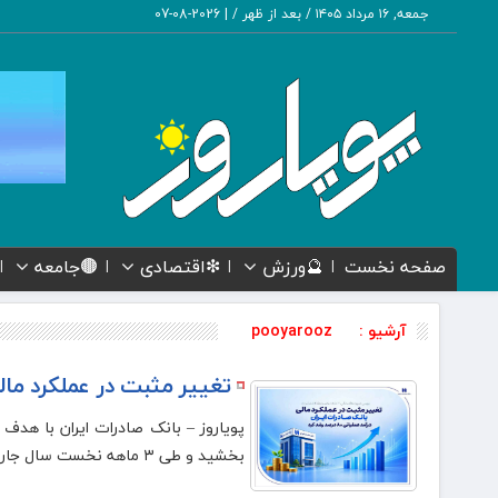
جمعه, ۱۶ مرداد ۱۴۰۵ / بعد از ظهر /
|
2026-08-07
صفحه نخست
🔮ورزش
❇اقتصادی
🟤جامعه
آرشیو :
pooyarooz
تغییر مثبت در عملکرد مالی بانک 
پویاروز – ​بانک صادرات ایران با هد
بخشید و طی ۳ ماهه نخست سال جاری موفق به افزایش ۸۰ درصدی درآمد عملیاتی و ۲۶ درصدی سود خالص شد.