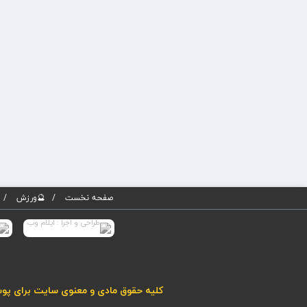
صفحه نخست
🔮ورزش
کلیه حقوق مادی و معنوی سایت برای پوسته پویاروز (نسخه 5) محفوظ می باشد. هرگونه کپی برداری از مطا