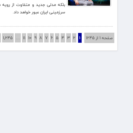
بلکه مدلی جدید و متفاوت از رویه
سرزمینی ایران عبور خواهد داد.
صفحه 1 از 1245
1
2
3
4
5
6
7
8
9
10
11
…
1,245