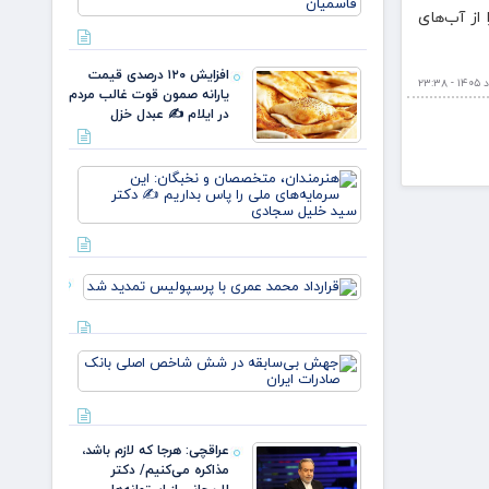
نسل، یک
از آب‌های
وطن/
وقتی از
خون
افزایش ۱۲۰ درصدی قیمت
علمداران
یارانه صمون قوت غالب مردم
پرچم می
در ایلام ✍️ عبدل خزل
روید ✍️
زهر
هنرمندان،
متخصصان
و نخبگان:
این
سرمایه‌های
ملی را پا
قرارداد
بداریم ✍️
محمد عمری
دکتر
با
پرسپولیس
جهش
تمدید شد
بی‌سابقه
در شش
شاخص
اصلی
عراقچی: هرجا که لازم باشد،
بانک
مذاکره می‌کنیم/ دکتر
صادرات