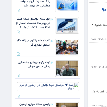
بانک صادرات ایران/ درآمد
عملیاتی ۸۰ درصد رشد
حق بیمه تولیدی بیمه ملت در چهار ماه نخست امسال از ۱۴.۵ همت گذشت/ رشد ۹۰
حق بیمه تولیدی بیمه ملت
در چهار ماه نخست امسال از
پویاروز – بیمه ملت در چهار ماهه نخست ۱۴۰۵ توانسته حق بیمه تولیدی خود را نسبت به مدت مشابه سال گذشته حدود ۲
۱۴.۵ همت گذشت/ رشد ۹
نام تو دلم را گرم می‌کند ✍️
اسلام انصاری فر
ثبت رکورد جهانی جابه‌جایی
زائران در مرز مهران
رشد ۲۴
درصدی
مانی مهران با ثبت ۲۶۶ هزار تردد در یک شبانه‌روز،
تردد
زائران در
اربعین
رئیس ستاد مرکزی اربعین:
از مرز