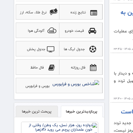
ن به‌
نتایج زنده
نرخ طلا، سکه، ارز
ت: امسال هفت هزار و ۳۸۰ دستگاه اتوبوس برای عملیات
قیمت خودرو
آلودگی هوا
جدول لیگ ها
جدول پخش
ورزشی
فال روزانه
فال حافظ
و دیدار با
یل تردد و
بورس و فرابورس
 است
پربازدیدترین خبرها
پربحث ترین خبرها
 جدید تردد
دوازده
روز، هزار
هرمز نیست،