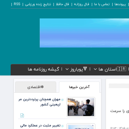
پیوندها
تماس با ما
فـال روزانـه
فال حافظ
نتایج زنده ورزشی
RSS
🇮🇷استان ها
🔻پویاروز
گیشه روزنامه ها
آخرین خبرها
❇اقتصادی
مهران همچنان پرترددترین مرز
اربعینی کشور
دی را سرعت
تغییر مثبت در عملکرد مالی