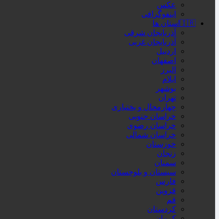
عکس
اینفوگرافی
🇮🇷استان ها
آذربایجان شرقی
آذربایجان غربی
اردبیل
اصفهان
البرز
ایلام
بوشهر
تهران
چهارمحال و بختیاری
خراسان جنوبی
خراسان رضوی
خراسان شمالی
خوزستان
زنجان
سمنان
سیستان و بلوچستان
فارس
قزوین
قم
کردستان
کرمان