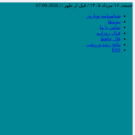
جمعه, ۱۶ مرداد ۱۴۰۵ / قبل از ظهر /
|
2026-08-07
شناسنامه پویاروز
پیوندها
تماس با ما
فـال روزانـه
فال حافظ
نتایج زنده ورزشی
RSS