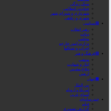
سبک زندگی
حوادث، انتظامی
شهرداری و شورای شهر
شهری و رفاهی
🟥سیاسی
رهبر انقلاب
دولت
مجلس
وزارت امور خارجه
احزاب و تشکلها
🟦فرهنگ و هنر
مذهبی
ایثار و شهادت
دفاع مقدس
اربعین
🟫جهان
بین الملل
آمریکا و اروپاه
آسیای غربی
چندرسانه‌ای
فیلم
گزارش تصویری