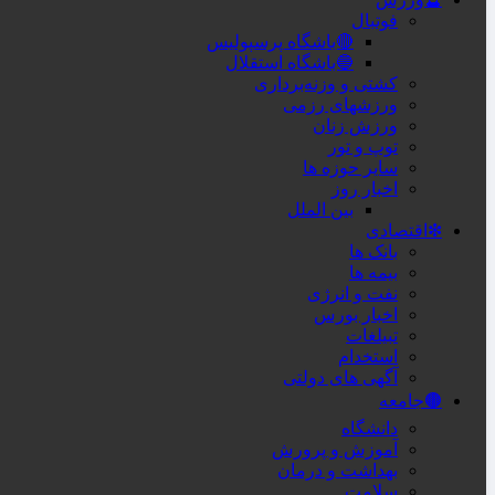
فوتبال
🔴باشگاه پرسپولیس
🔵باشگاه استقلال
کشتی و وزنه‌برداری
ورزشهای رزمی
ورزش زنان
توپ و تور
سایر حوزه ها
اخبار روز
بین الملل
❇اقتصادی
بانک ها
بیمه ها
نفت و انرژی
اخبار بورس
تبیلغات
استخدام
آگهی های دولتی
🟤جامعه
دانشگاه
آموزش و پرورش
بهداشت و درمان
سلامت