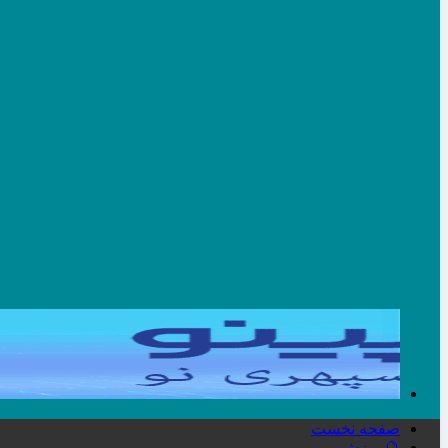
صفحه نخست
🔮ورزش