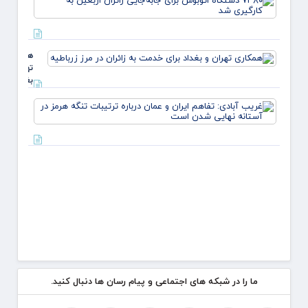
به هم
دستگا
و اخلا
اتوبو
قرآنی 
برای
دارد
جابه‌ج
همکاری
زائران
تهران و
اربعین
بغداد
کارگیر
برای
شد
غریب
خدمت
آبادی:
به زائران
تفاهم
در مرز
ایران 
زرباطیه
عمان
درباره
ترتیبا
تنگه
هرمز د
آستان
نهای
ما را در شبکه های اجتماعی و پیام رسان ها دنبال کنید.