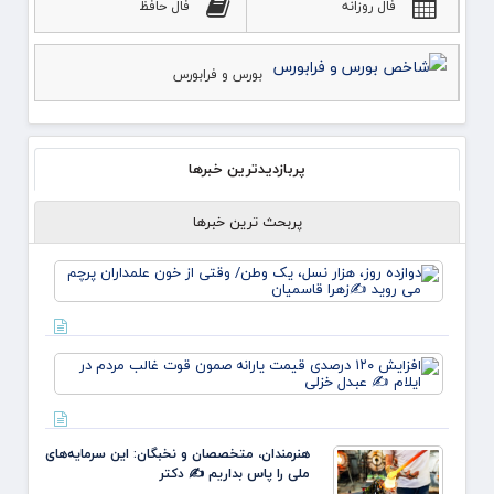
فال روزانه
فال حافظ
بورس و فرابورس
پربازدیدترین خبرها
پربحث ترین خبرها
دوازده
روز، هز
نسل، 
وطن/
وقتی ا
افزای
خون
۱۲۰
علمدار
درصدی
پرچم 
قیمت
روید ✍
یارانه
زهر
هنرمندان، متخصصان و نخبگان: این سرمایه‌های
صمون
ملی را پاس بداریم ✍️ دکتر
قوت