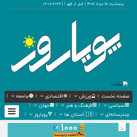
پنجشنبه, ۱۵ مرداد ۱۴۰۵ / قبل از ظهر /
|
2026-08-06
صفحه نخست
🔮ورزش
❇اقتصادی
🟤جامعه
🟥سیاسی
🟦فرهنگ و هنر
🟫جهان
Toggle
چندرسانه‌ای
🇮🇷استان ها
🔻پویاروز
gation
گیشه روزنامه ها