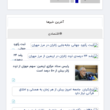
آخرین خبرها
❇اقتصادی
ثبت رکورد
جهانی
جابه‌جایی
رشد ۲۴
زائران در مرز
درصدی
مهران
تردد زائران
رئیس ستاد مرکزی اربعین: سهم مهران از تردد
در اربعین
زائر بیش از ۵۰ درصد است
از مرز
مهران
پزشکی
جامعه
امروز
بیش ا
هر زما
۷۳۸۰