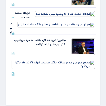
غالب
مردم د
ایلام 
قرارداد محمد
عبدل
عمری با
خزل
پرسپولیس
جهش
تمدید شد
بی‌سابقه
در شش
شاخص
عراقچی: هرجا که لازم باشد، مذاکره می‌کنیم/
اصلی
دکتر لاریجانی از استوانه‌ها
بانک
صادرات
ایران
مجمع
عموم
عادی
سالانه
بانک
صادرا
ا
تیرماه
برگزار
می‌شو