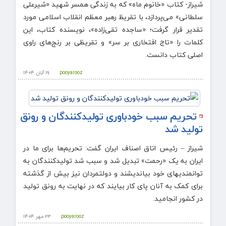
شیراز- کتاب «خانوم ماه» که به زندگی همسر شهید «شیرعلی
سلطانی» می‌پردازد، با تقریظ رهبر معظم انقلاب اسلامی مورد
تقدیر قرار گرفت؛ «ساجده تقی‌زاده»، نویسنده کتاب، این
کلمات را «تاج افتخاری بر سر» و تقریظی بر رنج‌های راوی
اصلی کتاب دانست.
pooyarooz
۱۹ آبان ۱۴۰۴
تحریم سبب خودباوری تولیدکنندگان و رونق
تولید شد
شیراز – رئیس اتاق اصناف ایران گفت: تحریم‌ها برای ما در
ایران به یک «رحمت» تبدیل شد و سبب شد تولیدکنندگان به
توانمندیهای خود بیاندیشند و دولتمردان نیز بیش از گذشته
برای کمک به آنان پای کار بیایند که در نهایت به رونق تولید
در کشور انجامید.
pooyarooz
۲۳ مهر ۱۴۰۴