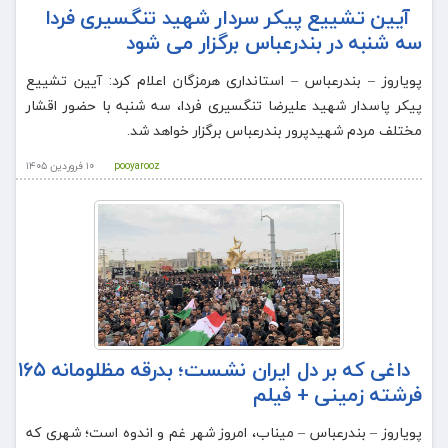
آیین تشییع پیکر سردار شهید تنگسیری فردا
سه شنبه در بندرعباس برگزار می شود
پویاروز – بندرعباس – استانداری هرمزگان اعلام کرد: آیین تشییع
پیکر پاسدار شهید علیرضا تنگسیری فردا، سه شنبه با حضور اقشار
مختلف مردم شهیدپرور بندرعباس برگزار خواهد شد.
pooyarooz
۱۰ فروردین ۱۴۰۵
داغی که بر دل‌ ایران نشست؛ بدرقه مظلومانه ۱۶۵
فرشته زمینی + فیلم
پویاروز – بندرعباس – میناب، امروز شهر غم و اندوه است؛ شهری که