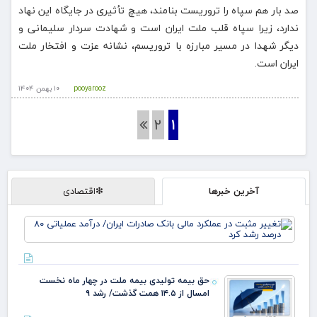
صد بار هم سپاه را تروریست بنامند، هیچ تأثیری در جایگاه این نهاد
ندارد، زیرا سپاه قلب ملت ایران است و شهادت سردار سلیمانی و
دیگر شهدا در مسیر مبارزه با تروریسم، نشانه عزت و افتخار ملت
ایران است.
pooyarooz
۱۰ بهمن ۱۴۰۴
2
1
آخرین خبرها
❇اقتصادی
تغی
مثب
عمل
مال
بان
حق بیمه تولیدی بیمه ملت در چهار ماه نخست
صاد
امسال از ۱۴.۵ همت گذشت/ رشد ۹
ایر
درآ