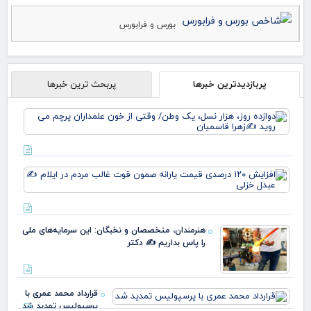
بورس و فرابورس
پربازدیدترین خبرها
پربحث ترین خبرها
دوا
روز
نس
وط
وقت
افز
خو
۱۲۰
علم
در
پرچ
قی
روی
یارا
زهر
هنرمندان، متخصصان و نخبگان: این سرمایه‌های ملی
صم
را پاس بداریم ✍️ دکتر
قو
غا
مرد
ایل
قرارداد محمد عمری با
عبد
پرسپولیس تمدید شد
خز