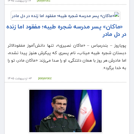
pooyarooz
۱۰ اردیبهشت ۱۴۰۵
«ماکان» پسر مدرسه شجره طیبه؛ مفقود اما زنده
در دل مادر
پویاروز – بندرعباس – «ماکان نصیری»، تنها دانش‌آموز مفقودالاثر
دبستان شجره طیبه میناب، نام پسری که پیکرش هنوز پیدا نشده،
اما مادرش هر روز با همان دلتنگی، او را صدا می‌زند: «ماکان مادر، تو را
به خدا برگرد».
pooyarooz
۰۳ اردیبهشت ۱۴۰۵