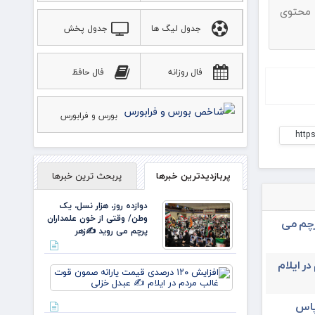
 محتوی
جدول لیگ ها
جدول پخش
ورزشی
فال روزانه
فال حافظ
بورس و فرابورس
http
پربازدیدترین خبرها
پربحث ترین خبرها
دوازده روز، هزار نسل، یک
وطن/ وقتی از خون علمداران
رچم می
پرچم می روید ✍️زهر
در ایلام
افزایش
۱۲۰
درصدی
پاس
قیمت