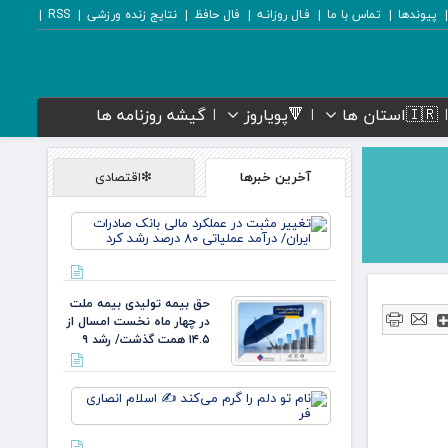
پیوندها
تماس با ما
فـال روزانـه
فال حافظ
نتایج زنده ورزشی
RSS
🇮🇷استان ها
🔻پویاروز
گیشه روزنامه ها
آخرین خبرها
❇اقتصادی
تغییر
مثبت در
عملکرد
مالی
بانک
حق بیمه تولیدی بیمه ملت
صادرات
در چهار ماه نخست امسال از
ایران/
۱۴.۵ همت گذشت/ رشد ۹
درآمد
عملیاتی
۸۰ درصد
نام تو
رشد
دلم را
گرم