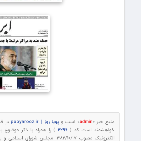
منبع خبر «
» است و
پویا روز | pooyarooz.ir
در قب
admin
خواهشمند است کد (
2296
) را همراه با ذکر موضوع ب
الکترونیک مصوب ۱۳۸۲/۱۰/۱۷ مجلس شورای اسلامی و با عنایت به اینکه