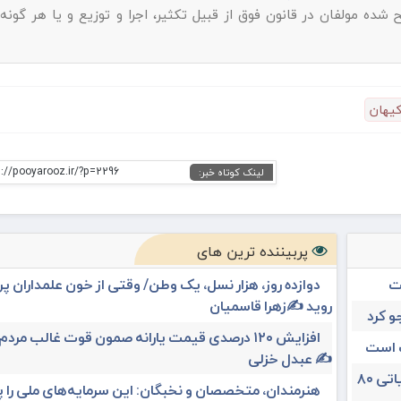
 مولفان در قانون فوق از قبیل تکثیر، اجرا و توزیع و یا هر گونه
یهان
s://pooyarooz.ir/?p=2296
لینک کوتاه خبر:
پربیننده ترین های
ت
دوازده روز، هزار نسل، یک وطن/ وقتی از خون علمداران پ
روید ✍️زهرا قاسمیان
و کرد
افزایش ۱۲۰ درصدی قیمت یارانه صمون قوت غالب مردم 
ت است
✍️ عبدل خزلی
تغییر مثبت در عملکرد مالی بانک صادرات ایران/ درآمد عملیاتی ۸۰
هنرمندان، متخصصان و نخبگان: این سرمایه‌های ملی را 