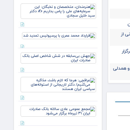
یارانه
هنرمندان،
صمون
متخصصان
قوت
و نخبگان:
غالب
این
ن
مردم در
سرمایه‌های
ایلام ✍️
ملی را پا
ی از
عبدل
قرارداد
بداریم ✍️
خزل
محمد عمری
دکتر
با
یران ۳۱ تیرماه برگزار
پرسپولیس
جهش
تمدید شد
بی‌سابقه
در شش
 و همدلی
شاخص
اصلی
عراقچی:
بانک
هرجا که
صادرات
لازم باشد،
ایران
مذاکره
می‌کنیم/
دکتر
مجمع
لاریجانی از
عمومی
استوانه‌ها
عادی
سالانه
بانک