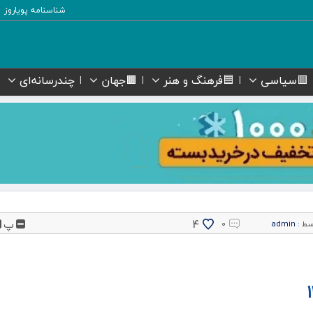
شناسنامه پویاروز
🟥سیاسی
🟦فرهنگ و هنر
🟫جهان
چندرسانه‌ای
پ
4
سط :
admin
۰