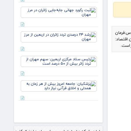
می‌کند
✍️
ثبت رکورد
اسلام
جهانی
انصاری
جابه‌جایی
فر
زائران در
مرز مهران
 قدس:فرمان
رشد ۲۴
 اقتصاد:
درصدی
تردد
 است.
زائران در
اربعین
رئیس
از مرز
ستاد
مهران
مرکزی
اربعین:
سهم
پزشکیان:
مهران از
جامعه
تردد زائر
امروز
بیش از
بیش از
۵۰
هر زمان
درصد
به همدلی
است
و اخلاق
قرآنی نیاز
دارد