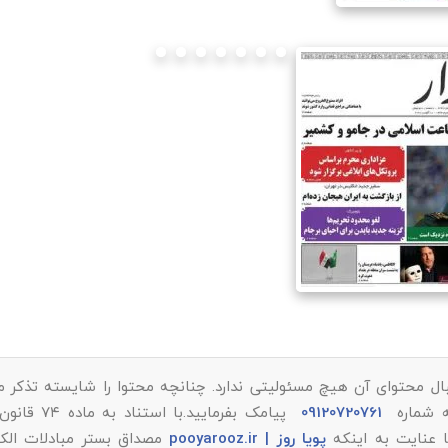
ال محتوای آن هیچ مسئولیتی ندارد. چنانچه محتوا را شایسته تذکر می
ه شماره
09120720761
پیامک بفرمایید.با استن
پویا روز | pooyarooz.ir
مصداق بستر مبادلات الکت