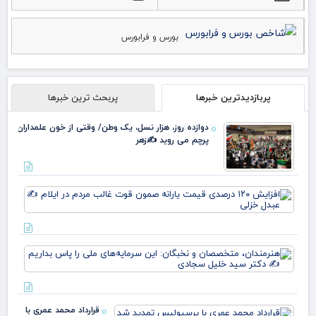
بورس و فرابورس
پربازدیدترین خبرها
پربحث ترین خبرها
دوازده روز، هزار نسل، یک وطن/ وقتی از خون علمداران
پرچم می روید ✍️زهر
افز
۱۲۰
در
قی
یارا
هنر
صم
مت
قو
و ن
غا
این
مرد
سرم
ایل
قرارداد محمد عمری با
ملی