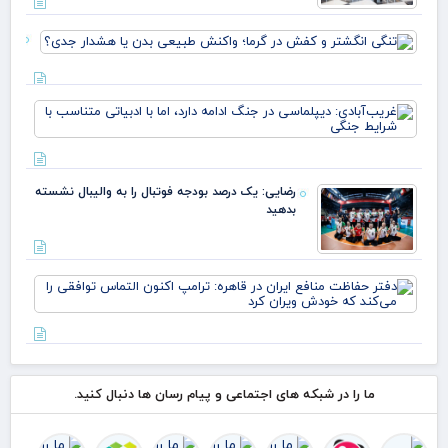
زارع
تنگی
انگش
و ک
در گر
غری
واک
دیپ
طبی
جنگ
بدن 
دارد
هشد
ادب
جدی
رضایی: یک درصد بودجه فوتبال را به والیبال نشسته
متن
بدهید
شرا
دفت
حف
منا
ایر
قاه
ترا
اکن
ما را در شبکه های اجتماعی و پیام رسان ها دنبال کنید.
الت
توا
را 