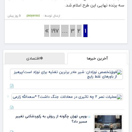
سه برنده نهایی این طرح اعلام شد.
ارسال توسط :
pooyarooz
5 روز پيش
197
…
3
2
1
آخرین خبرها
❇اقتصادی
فو
نوز
ماد
تغذ
نوز
عمل
پره
باو
تاثی
معا
بورس تهران چگونه از ریزش به رکوردشکنی تغییر
جنگ
مسیر داد؟
داش
*سعد