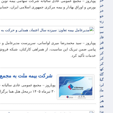
خراسان جنوبی
خراسان رضوی
بورس و اوراق بهادار و بیمه مرکزی جمهوری اسلامی ایران، حسا
خراسان شمالی
خوزستان
زنجان
سمنان
سیستان و بلوچستان
فارس
قزوین
پویاروز – سید محمدرضا میری لواسانی، سرپرست مدیرعامل و عض
قم
پیامی ضمن تبریک این مناسبت، از همراهی کارکنان، شبکه فروش، 
کردستان
خدمات تأکید کرد.
کرمان
کرمانشاه
کهگیلویه و بویراحمد
گلستان
شرکت بیمه ملت به مجمع 
گیلان
لرستان
مازندران
۳۰ تیرماه ۱۴۰۵ درمحل هتل هما برگزار می‌شود.
مرکزی
هرمزگان
همدان
یزد