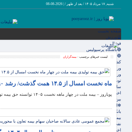
شنبه, ۱۷ مرداد ۱۴۰۵ / بعد از ظهر /
|
2026-08-08
صفحه نخست
🔮ورزش
فوتبال
🔴باشگاه پرسپولیس
🔵باشگاه استقلال
لیست خبرهای برچسب :
بیمه‌گزاران
کشتی و وزنه‌برداری
ورزشهای رزمی
ورزش زنان
توپ و تور
ماه نخست امسال از ۱۴.۵ همت گذشت/ رشد ۹۰ درصدی نسبت به مدت مشابه سال گذشته
سایر حوزه ها
اخبار روز
پویاروز – بیمه ملت در چهار ماهه نخست ۱۴۰۵ توانسته حق بیمه تولیدی خود را نسبت به مدت مشابه سال گذشته حدود ۲ برابر کند.
بین الملل
❇اقتصادی
بانک ها
بیمه ها
نفت و انرژی
اخبار بورس