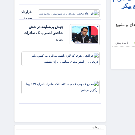
سرمایه‌های
مردم در
 پیکر
ملی را پا
ایلام ✍️
قرارداد
بداریم ✍️
عبدل
محمد
دکتر
خزل
عمری با
اع و تشییع
جهش بی‌سابقه در شش
پرسپولیس
شاخص اصلی بانک صادرات
تمدید شد
ایران
1 ماه پيش
عراقچی:
هرجا که
لازم باشد،
مذاکره
می‌کنیم/
مجمع
دکتر
عمومی
لاریجانی
عادی
از
سالانه
استوانه‌ها
بانک
صادرات
ایران ۳۱
تیرماه
تبلیغات
برگزار