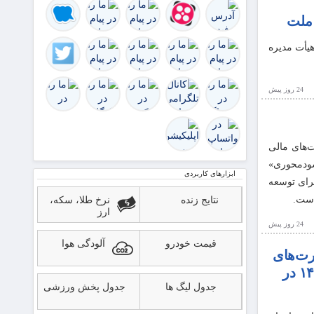
توافقی
 ملت
را می‌کند
ک
هیأت مدیره
24 روز پيش
صویب صورت‌های مالی
ت «سودمحوری»
ابزارهای کاربردی
برای توسعه
است.
نتایج زنده
نرخ طلا، سکه،
ارز
24 روز پيش
قیمت خودرو
آلودگی هوا
ت‌های
مالی سال۱۴۰۴ در
جدول لیگ ها
جدول پخش ورزشی