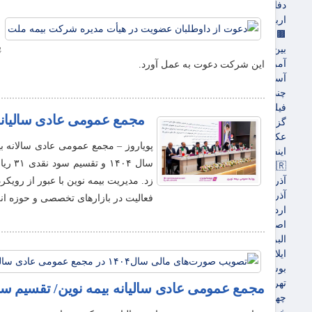
دفاع مقدس
اربعین
🟫جهان
پ
بین الملل
آمریکا و اروپاه
این شرکت دعوت به عمل آورد.
آسیای غربی
چندرسانه‌ای
فیلم
مجمع عمومی عادی سالیانه 
گزارش تصویری
عکس
اینفوگرافی
سال 
🇮🇷استان ها
آذربایجان شرقی
زد. مدیریت بیمه نوین با عبور از رویکر
آذربایجان غربی
فعالیت در بازارهای تخصصی و حوزه انر
اردبیل
اصفهان
البرز
ایلام
بوشهر
تهران
مجمع عمومی عادی سالیانه بیمه نوین/ تقسیم سود نقدی ۳۱ ریالی به 
چهارمحال و بختیاری