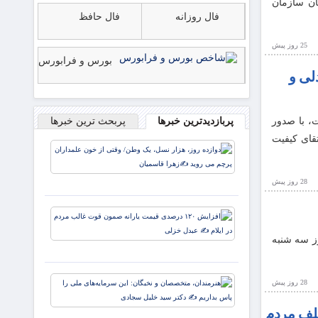
ه، نمایندگان سازمان
فال روزانه
فال حافظ
25 روز پيش
بورس و فرابورس
لی و
، با صدور
پربازدیدترین خبرها
پربحث ترین خبرها
قای کیفیت
دوازده
روز، هزار
نسل، یک
28 روز پيش
وطن/
وقتی از
افزایش
خون
۱۲۰
علمداران
لیانه شرکت بیمه ملت (سهامی عام) برای سال مالی منتهی به ۲۹ اسفند ۱۴۰۴، روز سه شنبه
درصدی
پرچم می
قیمت
روید ✍️
یارانه
زهر
هنرمندان،
28 روز پيش
صمون
متخصصان 
قوت
نخبگان: ای
لف مردم
غالب