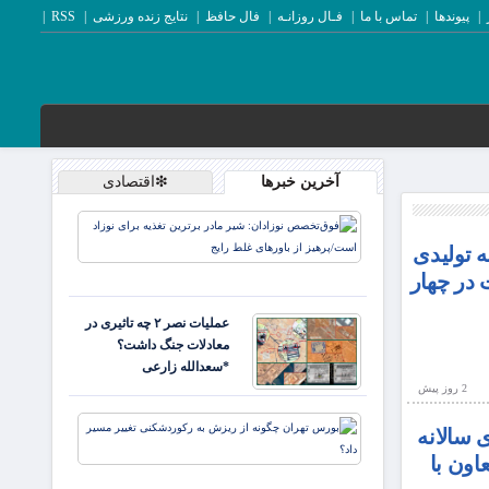
پیوندها
تماس با ما
فـال روزانـه
فال حافظ
نتایج زنده ورزشی
RSS
آخرین خبرها
❇اقتصادی
فوق‌تخصص
نوزادان: ش
 تولیدی
مادر برتری
 در چهار
تغذیه برای
نوزاد است/
عملیات نصر ۲ چه تاثیری در
پرهیز از
معادلات جنگ داشت؟
باورها
*سعدالله زارعی
2 روز پيش
بورس تهرا
سالانه
چگونه از
اون با
ریزش به
رکوردشکن