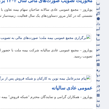
محوریت تصویب صورت‌های مالی سال ۱۴۰۴ برگزار شد
تبیلغات
استخدام
آگهی های دولتی
نشستی که در کنار مرور دستاوردهای یک سال فعالیت، زمینه‌ساز تصم
🟤جامعه
دانشگاه
آموزش و پرورش
بهداشت و درمان
سلامت
سبک زندگی
حوادث، انتظامی
شهرداری و شورای شهر
تصویب رسید.
شهری و رفاهی
🟥سیاسی
رهبر انقلاب
دولت
مجلس
وزارت امور خارجه
عمومی عادی سالیانه
احزاب و تشکلها
🟦فرهنگ و هنر
پویاروز – همکاران گرامی و نمایندگان محترم “شبکه فروش” بیمه ن
مذهبی
ایثار و شهادت