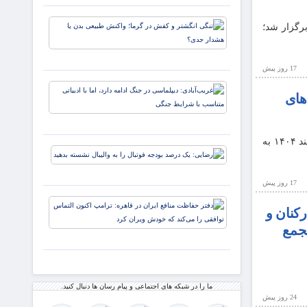
تغییر مسیر
تنگی
یم مسیر پیش‌روی شرکت برگزار شد؛
داد؟
انگشتر
و کفش
در گرما؛
17 روز پيش
واکنش
غریب‌آبادی
طبیعی
های
دیپلماسی د
بدن یا
جنگ ادامه
هشدار
دارد، اما با
جدی؟
پویاروز – مجمع عمومی عادی سالیانه شرکت بیمه ملت با حضور اکثریت سهامداران برگزار شد و صورت‌های مالی سال مالی منتهی به ۲۹ اسفند ۱۴۰۴ به
ادبیاتی
رضایی:
متناسب با
یک
شرایط
درصد
17 روز پيش
بودجه
دفتر
فوتبال
رکنان و
حفاظت
را به
جمع
منافع
والیبال
ایران در
نشسته
قاهره:
بدهید
ترامپ
اکنون
ما را در شبکه های اجتماعی و پیام رسان ها دنبال کنید.
24 روز پيش
التماس