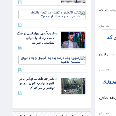
تیم ملی ضمن قدردانی از تلاش‌های آنان گفت: تیم ملی ۳ بازی انجام داد که
تنگی
انگشتر
و کفش
1 ماه پيش
در گرما؛
واکنش
غریب‌آبادی: دیپلماسی در جنگ
طبیعی
عددی که
ادامه دارد، اما با ادبیاتی
بدن یا
متناسب با شرایط
هشدار
جدی؟
 رقابت‌ها دست از سر ایران
رضایی:
یک
درصد
1 ماه پيش
بودجه
فوتبال
دفتر حفاظت منافع ایران در
یروزی
را به
قاهره: ترامپ اکنون التماس
والیبال
توافقی را می‌کند ک
نشسته
بدهید
رحله حذفی
1 ماه پيش