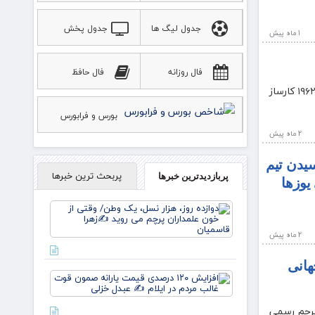
جدول لیگ ها
جدول پخش
1 ماه پيش
ورزشی
فال روزانه
فال حافظ
پویاروز – تهران- باور عجیب تیم ملی شیلی نتوانست در برابر هنرنمایی پله و همبازی‌های وی در جام جهانی ۱۹۶۲ کارساز
بورس و فرابورس
2 ماه پيش
یدن تیم
پربحث ترین خبرها
پربازدیدترین خبرها
یوزها
دوازده
روز، هزار
نسل، یک
2 ماه پيش
وطن/
وقتی از
هانی
خون
افزایش
علمداران
۱۲۰
پرچم می
درصدی
 پرچم رسمی
روید ✍️
قیمت