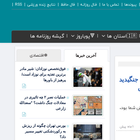
پیوندها
تماس با ما
فـال روزانـه
فال حافظ
نتایج زنده ورزشی
RSS
🇮🇷استان ها
🔻پویاروز
گیشه روزنامه ها
❇اقتصادی
آخرین خبرها
فوق‌تخصص نوزادان: شیر مادر
برترین تغذیه برای نوزاد است/
جنگیدید
پرهیز از باورها
عملیات نصر ۲ چه تاثیری در
معادلات جنگ داشت؟ *سعدالله
 شما بود،
زارعی
بورس تهران چگونه از ریزش
1 ماه پيش
به رکوردشکنی تغییر مسیر
داد؟