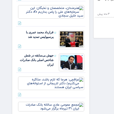
زهر
یارانه
هنرمندان،
صمون
متخصصان 
قوت
3 ماه پيش
نخبگان: ای
غالب
سرمایه‌های
مردم در
ملی را پا
ایلام ✍️
بداریم ✍️
عبدل
قرارداد محمد عمری با
دکتر
خزل
پرسپولیس تمدید شد
جهش بی‌سابقه در شش
شاخص اصلی بانک صادرات
ایران
عراقچی:
هرجا که
لازم باشد،
مذاکره
می‌کنیم/
دکتر
مجمع
لاریجانی
عمومی
از
عادی