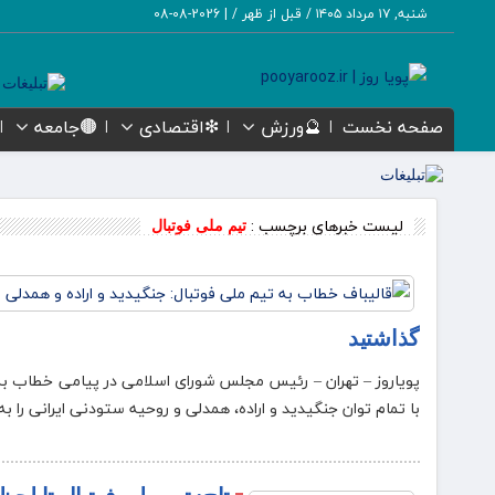
شنبه, ۱۷ مرداد ۱۴۰۵ / قبل از ظهر /
|
2026-08-08
صفحه نخست
🔮ورزش
❇اقتصادی
🟤جامعه
لیست خبرهای برچسب :
تیم ملی فوتبال
گذاشتید
پویاروز – تهران – رئیس مجلس شورای اسلامی در پیامی خطاب به 
با تمام توان جنگیدید و اراده، همدلی و روحیه‌ ستودنی ایرانی را 