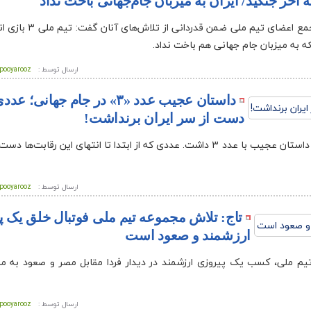
ه آخر جنگید/ ایران به میزبان جام‌جهانی باخت نداد
پویاروز – تهران- رئیس فدراسیون در جمع اعضای 
ه به میزبان جام جهانی هم باخت نداد.
ارسال توسط :
pooyarooz
داستان عجیب عدد «۳» در جام جهانی؛ 
دست از سر ایران برنداشت!
پویاروز – تهران- تیم ملی فوتبال کشورمان در جام‌جهانی ۲۰۲۶ یک داستان عجیب با عدد ۳ داشت. عددی که از ابتدا تا انتهای این
ارسال توسط :
pooyarooz
تاج: تلاش مجموعه تیم ملی فوتبال خلق یک پ
ارزشمند و صعود است
یم ملی، کسب یک پیروزی ارزشمند در دیدار فردا مقابل مصر و صعود به م
ارسال توسط :
pooyarooz