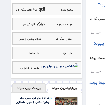
کرد: تقویت
نتایج زنده
نرخ طلا، سکه، ارز
ر شد؛ نشستی که با
قیمت خودرو
آلودگی هوا
2 ماه پيش
جدول لیگ ها
جدول پخش ورزشی
پیوند
فال روزانه
فال حافظ
 صنعت بیمه
بورس و فرابورس
3 ماه پيش
ما بیمه
پربازدیدترین خبرها
پربحث ترین خبرها
دوازده روز، هزار نسل، یک
وطن/ وقتی از خون علمداران