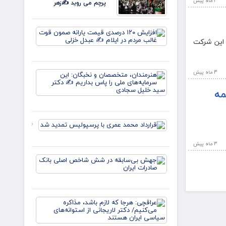
3 ماه پيش
پرچم می روید ✍️زهر
افزایش
۱۲۰
 این شرکت
درصدی
قیمت
یارانه
هنرمندان،
3 ماه پيش
صمون
متخصصان
قوت
مه
و نخبگان:
غالب
این
مردم در
سرمایه‌های
ایلام ✍️
ملی را پا
عبدل
قرارداد
بداریم ✍️
خزل
محمد عمری
دکتر
با
3 ماه پيش
پرسپولیس
جهش
تمدید شد
بی‌سابقه
در شش
شاخص
اصلی
عراقچی:
بانک
هرجا که
صادرات
لازم باشد،
ایران