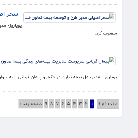
سحر اصی
پویاروز- مد
منصوب کرد.
پویاروز – مدیرعامل بیمه تعاون در حکمی، پیمان قربانی را به ع
2
3
4
5
6
7
8
9
صفحه بعد »
صفحه 1 از 9
1