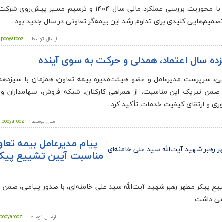
پویاروز – مجمع عمومی عادی سالانه صاحبان سهام بیمه تعاون با محوریت بررسی عملکرد مالی سال ۱۴۰۴ و تر
میم‌هایی کلیدی برای تداوم رشد این بیمه‌گر تعاونی در سال جدید بود.
ارسال توسط :
pooyarooz
زده سال اعتماد، همدلی و حرکت به سوی آینده
نی، سرپرست مدیرعامل و عضو هیئت‌مدیره بیمه تعاون، همزمان با سیزدهم
ن تبریک این مناسبت، از همراهی کارکنان، شبکه فروش، سهامداران و بی
آوری و ارتقای کیفیت خدمات تأکید کرد.
ارسال توسط :
pooyarooz
پیام مدیرعامل بیمه تعاو
مناسبت آیین تشییع پیکر
یع پیکر مطهر رهبر شهید آیت‌الله سید علی خامنه‌ای، با صدور پیامی، ضمن 
امی داشت.
ارسال توسط :
pooyarooz