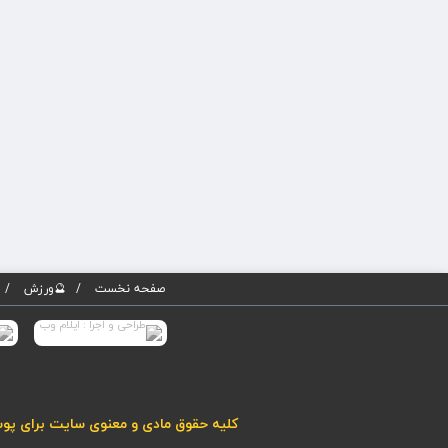
صفحه نخست
🔮ورزش
کلیه حقوق مادی و معنوی سایت برای پوسته پویاروز (نسخه 5) محفوظ می باشد. هرگونه کپی برداری از مطا