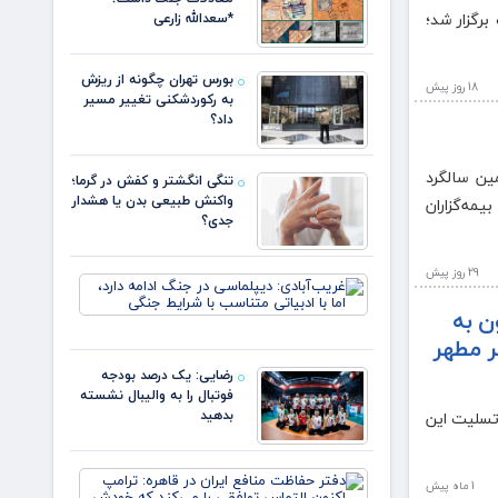
باورها
سیم مسیر پیش‌روی شرکت برگزار شد؛
*سعدالله زارعی
بورس تهران چگونه از ریزش
18 روز پيش
به رکوردشکنی تغییر مسیر
داد؟
ین سالگرد
تنگی انگشتر و کفش در گرما؛
واکنش طبیعی بدن یا هشدار
مه‌گزاران
جدی؟
29 روز پيش
غریب‌آبادی
دیپلماسی 
ن به
جنگ ادامه
 مطهر
دارد، اما با
ادبیاتی
رضایی: یک درصد بودجه
متناسب با
فوتبال را به والیبال نشسته
شرایط
بدهید
تسلیت این
دفتر
1 ماه پيش
حفاظت