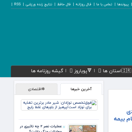
پیوندها
تماس با ما
فـال روزانـه
فال حافظ
نتایج زنده ورزشی
RSS
🇮🇷استان ها
🔻پویاروز
گیشه روزنامه ها
آخرین خبرها
❇اقتصادی
فوق‌تخص
نوزادان: ش
ی
مادر برتری
م بیمه
تغذیه برای
نوزاد است
عملیات نصر ۲ چه تاثیری در
پرهیز از
معادلات جنگ داشت؟