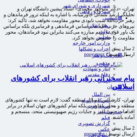
شهرداری و شورای شهر
تهران- «دکتر منوچهر محمدی» استاد پیشین دانشگاه تهران و
شهری و رفاهی
تحلیلگر ارشد مسائل خاورمیانه، با اشاره به اینکه ترور فرماندهان و
🟥سیاسی
رهبر حزب‌الله سبب نابودی محور مقاومت نخواهد شد، تاکید کرد:
رهبر انقلاب
نیروهای حزب الله نه براساس فرماندهی و فرمانبری بلکه براساس
دولت
یک باور قوی با رژیم مبارزه می‌کنند بنابراین نبود فرماندهان، محور
مجلس
مقاومت را خاموش نخواهد کرد.
وزارت امور خارجه
2 سال پيش
احزاب و تشکلها
ارسال توسط :
pooyarooz
🟦فرهنگ و هنر
مذهبی
ایثار و شهادت
دفاع مقدس
پیام سخنرانی رهبر انقلاب برای کشورهای
اربعین
اسلامی
🟫جهان
بین الملل
تهران- کارشناس مسائل منطقه گفت: لازم است نه تنها کشورهای
آمریکا و اروپاه
منطقه و محور مقاومت بلکه تمام کشورهای جهان اسلام در برابر
آسیای غربی
اقدامات جنون آمیز و جنایات رژیم صهیونیستی متحد، منسجم و
چندرسانه‌ای
آماده باشند.
فیلم
گزارش تصویری
2 سال پيش
عکس
ارسال توسط :
pooyarooz
اینفوگرافی