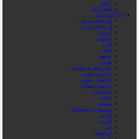
عکس
اینفوگرافی
🇮🇷استان ها
آذربایجان شرقی
آذربایجان غربی
اردبیل
اصفهان
البرز
ایلام
بوشهر
تهران
چهارمحال و بختیاری
خراسان جنوبی
خراسان رضوی
خراسان شمالی
خوزستان
زنجان
سمنان
سیستان و بلوچستان
فارس
قزوین
قم
کردستان
کرمان