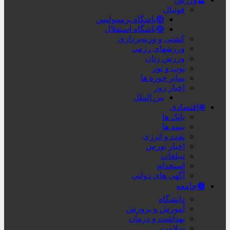
فوتبال
🔴باشگاه پرسپولیس
🔵باشگاه استقلال
کشتی و وزنه‌برداری
ورزشهای رزمی
ورزش زنان
توپ و تور
سایر حوزه ها
اخبار روز
بین الملل
❇اقتصادی
بانک ها
بیمه ها
نفت و انرژی
اخبار بورس
تبیلغات
استخدام
آگهی های دولتی
🟤جامعه
دانشگاه
آموزش و پرورش
بهداشت و درمان
سلامت