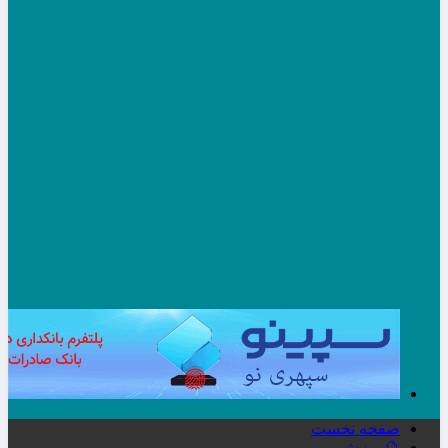
صفحه نخست
🔮ورزش