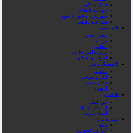
سبک زندگی
حوادث، انتظامی
شهرداری و شورای شهر
شهری و رفاهی
🟥سیاسی
رهبر انقلاب
دولت
مجلس
وزارت امور خارجه
احزاب و تشکلها
🟦فرهنگ و هنر
مذهبی
ایثار و شهادت
دفاع مقدس
اربعین
🟫جهان
بین الملل
آمریکا و اروپاه
آسیای غربی
چندرسانه‌ای
فیلم
گزارش تصویری