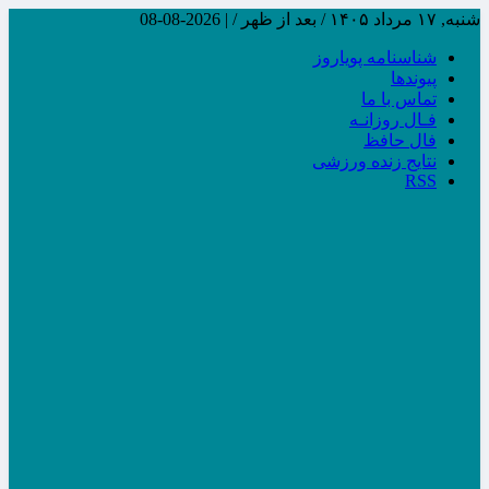
شنبه, ۱۷ مرداد ۱۴۰۵ / بعد از ظهر /
|
2026-08-08
شناسنامه پویاروز
پیوندها
تماس با ما
فـال روزانـه
فال حافظ
نتایج زنده ورزشی
RSS