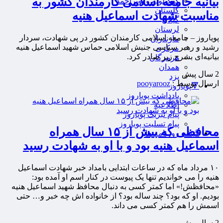
بیانیه جامعه اسلامی کارمندان کشور به
کهگیلویه و بویراحمد
گلستان
مناسبت شهادت اسماعیل هنیه
گیلان
لرستان
پویاروز – جامعه اسلامی کارمندان کشور در پی شهادت، سردار
مازندران
رشید و رهبر سیاسی جنبش اسلامی حماس شهید اسماعیل هنیه
مرکزی
بیانیه‌ای بشرح زیر صادر کرد.
هرمزگان
همدان
2 سال پيش
یزد
ارسال توسط :
pooyarooz
🔻پویاروز
یادداشت پویاروز
اطلاعیه
پیام تبریک پویاروز
پیام تسلیت پویاروز
محافظی که بیش از ۱۵ سال همراه
گیشه روزنامه ها
اسماعیل هنیه بود و با او به شهادت رسید
۱۰ مرداد ماه که در ساعات ابتدایی بامداد خبر شهادت اسماعیل
هنیه را می خواندیم تنها یک پیوست در کنار اسم او آمده بود:
«محافظش!» اما کمتر کسی به دنبال محافظ شهید اسماعیل هنیه
بودیم. او که بود؟ چند ساله بود؟ از خانواده اش چه خبر و… حتی
اسمش را هم کمتر کسی می داند.
2 سال پيش