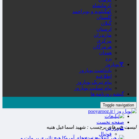
کرمانشاه
کهگیلویه و بویراحمد
گلستان
گیلان
لرستان
مازندران
مرکزی
هرمزگان
همدان
یزد
🔻پویاروز
یادداشت پویاروز
اطلاعیه
پیام تبریک پویاروز
پیام تسلیت پویاروز
گیشه روزنامه ها
Toggle navigation
صفحه نخست
لیست خبرهای برچسب :
شهید اسماعیل هنیه
🔮ورزش
فوتبال