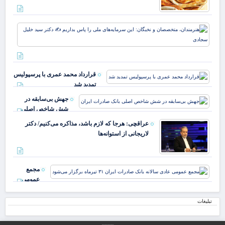
پرچ
روی
زهر
هنر
مت
نخب
سرم
ملی
قرارداد محمد عمری با پرسپولیس
بدا
تمدید شد
دکت
جهش بی‌سابقه در
شش شاخص اصلی
بانک صادرات ایران
عراقچی: هرجا که لازم باشد، مذاکره می‌کنیم/ دکتر
لاریجانی از استوانه‌ها
مجمع
عمومی
عادی
سالانه بانک
تبلیغات
صادرات
ایران ۳۱