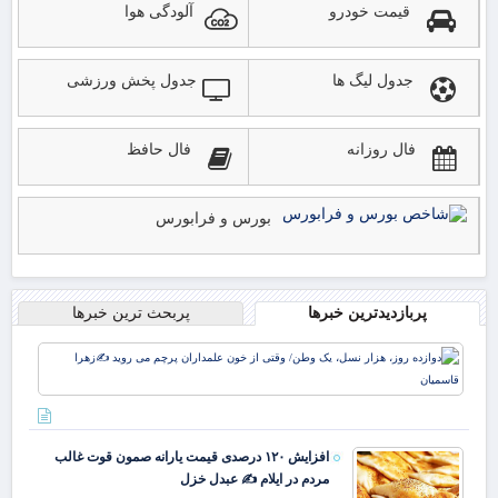
قیمت خودرو
آلودگی هوا
جدول لیگ ها
جدول پخش ورزشی
فال روزانه
فال حافظ
بورس و فرابورس
پربازدیدترین خبرها
پربحث ترین خبرها
دوا
روز
نسل
وط
وقت
افزایش ۱۲۰ درصدی قیمت یارانه صمون قوت غالب
خو
مردم در ایلام ✍️ عبدل خزل
علم