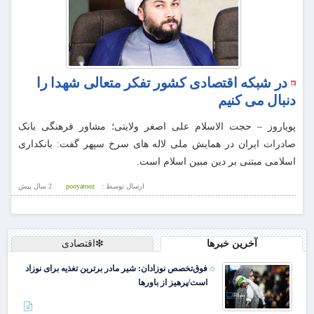
در شبکه اقتصادی کشور تفکر متعالی شهدا را
دنبال می کنیم
پویاروز – حجت الاسلام علی اصغر ولایتی؛ مشاور فرهنگی بانک
صادرات ایران در همایش ملی لاله های سرخ سپهر گفت: بانکداری
اسلامی مبتنی بر دین مبین اسلام است.
ارسال توسط :
pooyarooz
2 سال پيش
آخرین خبرها
❇اقتصادی
فوق‌تخصص نوزادان: شیر مادر برترین تغذیه برای نوزاد
است/پرهیز از باورها