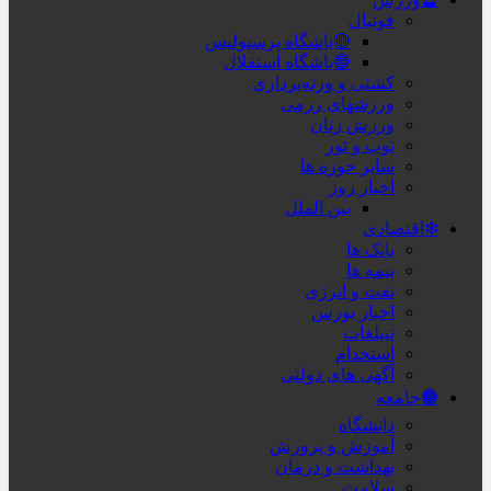
فوتبال
🔴باشگاه پرسپولیس
🔵باشگاه استقلال
کشتی و وزنه‌برداری
ورزشهای رزمی
ورزش زنان
توپ و تور
سایر حوزه ها
اخبار روز
بین الملل
❇اقتصادی
بانک ها
بیمه ها
نفت و انرژی
اخبار بورس
تبیلغات
استخدام
آگهی های دولتی
🟤جامعه
دانشگاه
آموزش و پرورش
بهداشت و درمان
سلامت