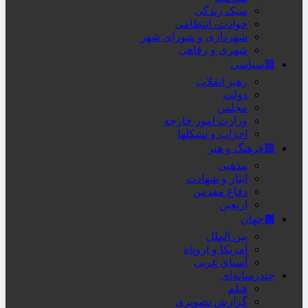
سبک زندگی
حوادث، انتظامی
شهرداری و شورای شهر
شهری و رفاهی
🟥سیاسی
رهبر انقلاب
دولت
مجلس
وزارت امور خارجه
احزاب و تشکلها
🟦فرهنگ و هنر
مذهبی
ایثار و شهادت
دفاع مقدس
اربعین
🟫جهان
بین الملل
آمریکا و اروپاه
آسیای غربی
چندرسانه‌ای
فیلم
گزارش تصویری