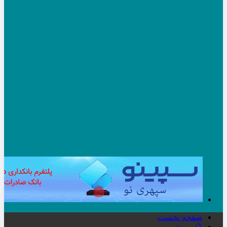
صفحه نخست
🔮ورزش