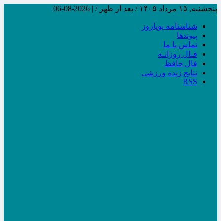
پنجشنبه, ۱۵ مرداد ۱۴۰۵ / بعد از ظهر /
|
2026-08-06
شناسنامه پویاروز
پیوندها
تماس با ما
فـال روزانـه
فال حافظ
نتایج زنده ورزشی
RSS