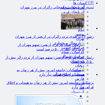
🇮🇷استان ها
ثبت رکورد جهانی جابه‌جایی زائران در مرز مهران
آذربایجان شرقی
آذربایجان غربی
اردبیل
اصفهان
البرز
ایلام
بوشهر
رشد ۲۴ درصدی تردد زائران در اربعین از مرز مهران
تهران
چهارمحال و بختیاری
خراسان جنوبی
خراسان رضوی
خراسان شمالی
رئیس ستاد مرکزی اربعین: سهم مهران از تردد زائر بیش از
خوزستان
۵۰ درصد است
زنجان
سمنان
سیستان و بلوچستان
فارس
پزشکیان: جامعه امروز بیش از هر زمان به همدلی و اخلاق
قزوین
قرآنی نیاز دارد
قم
کردستان
کرمان
کرمانشاه