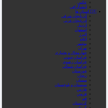
عکس
اینفوگرافی
🇮🇷استان ها
آذربایجان شرقی
آذربایجان غربی
اردبیل
اصفهان
البرز
ایلام
بوشهر
تهران
چهارمحال و بختیاری
خراسان جنوبی
خراسان رضوی
خراسان شمالی
خوزستان
زنجان
سمنان
سیستان و بلوچستان
فارس
قزوین
قم
کردستان
کرمان