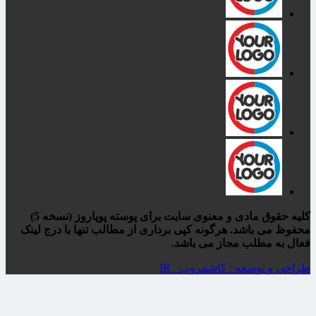
کلیه حقوق مادی و معنوی سایت برای پوسته پویاروز (نسخه 5)
محفوظ می باشد. هرگونه کپی برداری از مطالب تنها با درج لینک
فعال به مطلب مجاز می باشد.
طراحی و توسعه : کاشمروب . IR