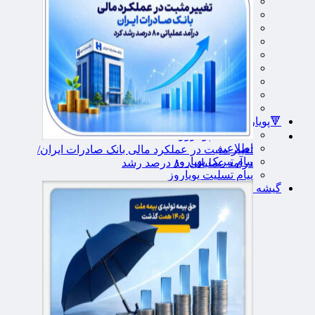
کهگیلویه و بویراحمد
گلستان
گیلان
لرستان
مازندران
مرکزی
هرمزگان
همدان
یزد
🔻پویاروز
یادداشت پویاروز
اطلاعیه
تغییر مثبت در عملکرد مالی بانک صادرات ایران/
پیام تبریک پویاروز
درآمد عملیاتی ۸۰ درصد رشد
پیام تسلیت پویاروز
گیشه روزنامه ها