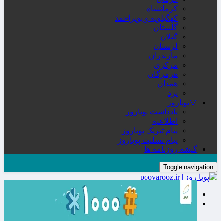
کرمانشاه
کهگیلویه و بویراحمد
گلستان
گیلان
لرستان
مازندران
مرکزی
هرمزگان
همدان
یزد
🔻پویاروز
یادداشت پویاروز
اطلاعیه
پیام تبریک پویاروز
پیام تسلیت پویاروز
گیشه روزنامه ها
Toggle navigation
صفحه نخست
🔮ورزش
فوتبال