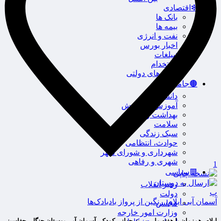
❇اقتصادی
بانک ها
بیمه ها
نفت و انرژی
اخبار بورس
تبیلغات
استخدام
آگهی های دولتی
🟤جامعه
دانشگاه
آموزش و پرورش
بهداشت و درمان
سلامت
سبک زندگی
حوادث، انتظامی
شهرداری و شورای شهر
شهری و رفاهی
1
🟥سیاسی
رهبر انقلاب
پ
دولت
آسمان آبی ایلام، رنگین از پرواز بادبادک‌ها
مجلس
وزارت امور خارجه
ایلام -همزمان با هفته ملی و روز جهانی کودک، آسمان آبی بوستان جنگلی چغاسبز