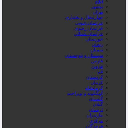
ایلام
بوشهر
تهران
چهارمحال و بختیاری
خراسان جنوبی
خراسان رضوی
خراسان شمالی
خوزستان
زنجان
سمنان
سیستان و بلوچستان
فارس
قزوین
قم
کردستان
کرمان
کرمانشاه
کهگیلویه و بویراحمد
گلستان
گیلان
لرستان
مازندران
مرکزی
هرمزگان