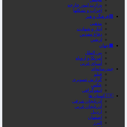
وزارت امور خارجه
احزاب و تشکلها
🟦فرهنگ و هنر
مذهبی
ایثار و شهادت
دفاع مقدس
اربعین
🟫جهان
بین الملل
آمریکا و اروپاه
آسیای غربی
چندرسانه‌ای
فیلم
گزارش تصویری
عکس
اینفوگرافی
🇮🇷استان ها
آذربایجان شرقی
آذربایجان غربی
اردبیل
اصفهان
البرز