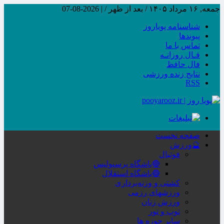
جمعه, ۱۶ مرداد ۱۴۰۵ / بعد از ظهر /
|
2026-08-07
شناسنامه پویاروز
پیوندها
تماس با ما
فـال روزانـه
فال حافظ
نتایج زنده ورزشی
RSS
صفحه نخست
🔮ورزش
فوتبال
🔴باشگاه پرسپولیس
🔵باشگاه استقلال
کشتی و وزنه‌برداری
ورزشهای رزمی
ورزش زنان
توپ و تور
سایر حوزه ها