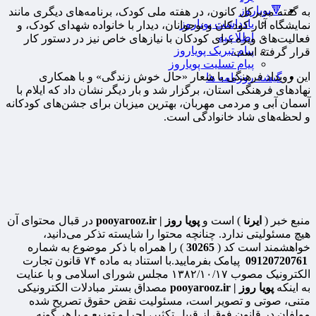
🔻پویاروز
به گفته مدیرکل کانون، در هفته ملی کودک، برنامه‌های دیگری مانند
یادداشت پویاروز
نمایشگاه آثار کودکان و نوجوانان، دیدار با خانواده شهدای کودک، و
اطلاعیه
فعالیت‌های ویژه برای کودکان با نیازهای خاص نیز در دستور کار
پیام تبریک پویاروز
قرار گرفته است.
پیام تسلیت پویاروز
این رویداد فرهنگی با شعار «حال خوش زندگی» و با همکاری
گیشه روزنامه ها
نهادهای فرهنگی استان، برگزار شد و بار دیگر نشان داد که ایلام با
آسمان آبی و مردمی مهربان، بهترین میزبان برای جشن‌های کودکانه
و لحظه‌های شاد خانوادگی است.
منبع خبر (
ایرنا
) است و
پویا روز | pooyarooz.ir
در قبال محتوای آن
هیچ مسئولیتی ندارد. چنانچه محتوا را شایسته تذکر می‌دانید،
خواهشمند است کد (
30265
) را همراه با ذکر موضوع به شماره
09120720761
پیامک بفرمایید.با استناد به ماده ۷۴ قانون تجارت
الکترونیک مصوب ۱۳۸۲/۱۰/۱۷ مجلس شورای اسلامی و با عنایت
به اینکه
پویا روز | pooyarooz.ir
مصداق بستر مبادلات الکترونیکی
متنی، صوتی و تصویر است، مسئولیت نقض حقوق تصریح شده
مولفان در قانون فوق از قبیل تکثیر، اجرا و توزیع و یا هر گونه