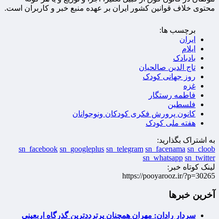
محتوی خلاف قوانین کشور ایران بر عهده منبع خبر و کاربران است.
برچسب ها:
ایران
ایلام
بادبادک
تاج الدین صالحیان
روز جهانی کودک
غزه
فاطمه رستگار
فلسطین
کانون پرورش فکری کودکان ونوجوانان
هفته ملی کودک
به اشتراک بگذارید:
sn_facebook
sn_googleplus
sn_telegram
sn_facenama
sn_cloob
sn_whatsapp
sn_twitter
لینک کوتاه خبر:
https://pooyarooz.ir/?p=30265
آخرین خبرها
سردار رادان: مهران همچنان پرترددترین گذرگاه اربعینی