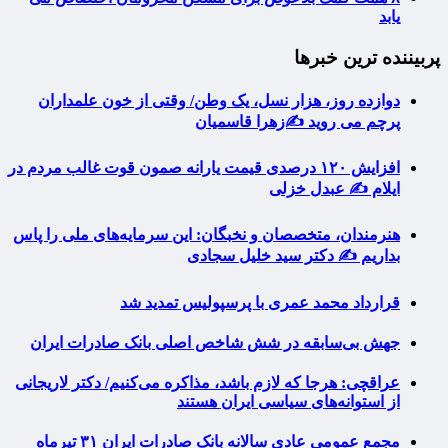
یابد
پربیننده ترین خبرها
دوازده روز، هزار نسل، یک وطن/ وقتی از خون علمداران
پرچم می روید ✍️زهرا قاسمیان
افزایش ۱۲۰ درصدی قیمت یارانه صمون قوت غالب مردم در
ایلام ✍️ عبدل خزلی
هنرمندان، متخصصان و نخبگان: این سرمایه‌های ملی را پاس
بداریم ✍️ دکتر سید خلیل سجادی
قرارداد محمد عمری با پرسپولیس تمدید شد
جهش بی‌سابقه در شش شاخص اصلی بانک صادرات ایران
عراقچی: هرجا که لازم باشد، مذاکره می‌کنیم/ دکتر لاریجانی
از استوانه‌های سیاسی ایران هستند
مجمع عمومی عادی سالانه بانک صادرات ایران ۳۱ تیرماه