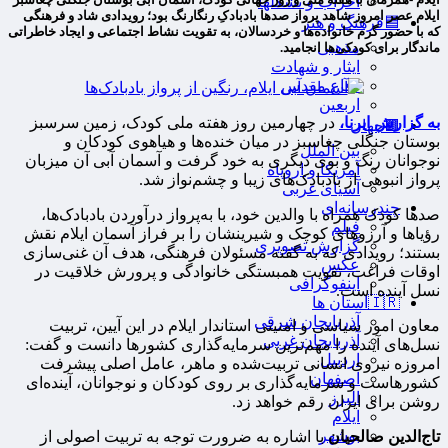
احزاب و تشکلها
ایلام عصر امروز شاهد پرواز صدها بادبادکِ رنگارنگ بود؛ رویدادی شاد و فرهنگی
🟦فرهنگ و هنر
که با حضور گرم خانواده‌ها و خردسالان، به تقویت نشاط اجتماعی و ایجاد خاطراتی
مذهبی
ماندگار برای کودکی‌ها انجامید.
ایثار و شهادت
دفاع مقدس
اربعین
به گزارش ایرنا،
در چهارمین روز هفته ملی کودک، زمین سرسبز
🟫جهان
بوستان جنگلی چغاسبز در میان خنده‌ها و هیاهوی کودکان و
بین الملل
نوجوانان رنگ و بوی دیگری به خود گرفت و آسمان آبی آن میزبان
آمریکا و اروپاه
پرواز انبوهی از بادبادک‌های زیبا و چشم‌نواز شد.
آسیای غربی
چندرسانه‌ای
صدها کودک همراه با والدین خود، با به‌پرواز درآوردن بادبادک‌ها،
فیلم
رؤیاها و آرزوهای کوچک و شیرینشان را بر فراز آسمان ایلام نقش
گزارش تصویری
بستند؛ رویدادی که به گفته مسئولان فرهنگی، هدف آن غنی‌سازی
عکس
اوقات فراغت، تقویت همبستگی خانوادگی و پرورش خلاقیت در
اینفوگرافی
نسل آینده است.
🇮🇷استان ها
آذربایجان شرقی
معاون امور سیاسی و امنیتی استاندار ایلام در این آیین، تربیت
آذربایجان غربی
نسل‌های آینده را مهم‌ترین سرمایه‌گذاری کشورها دانست و گفت:
اردبیل
امروزه نیروی انسانی تربیت‌شده و ماهر، عامل اصلی پیشرفت
اصفهان
کشورهاست و سرمایه‌گذاری بر روی کودکان و نوجوانان، آینده‌ای
البرز
روشن برای ایران رقم خواهد زد.
ایلام
بوشهر
تاج‌الدین صالحیان
با اشاره به ضرورت توجه به تربیت اصولی از