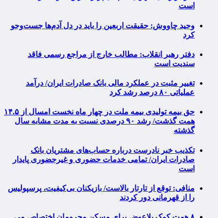
است
وحید چاووش: حقیقت اربعین را باید در دل آدم‌ها جست‌وجو
کرد
دفتر رهبر انقلاب: مطالب خارج از مراجع رسمی فاقد
سندیت است
تغییر مثبت در عملکرد مالی بانک صادرات ایران/ درآمد
عملیاتی ۸۰ درصد رشد کرد
حق بیمه تولیدی بیمه ملت در چهار ماه نخست امسال از ۱۴.۵
همت گذشت/ رشد ۹۰ درصدی نسبت به مدت مشابه سال
گذشته
تکذیب خبر نادرست درباره حساب‌های مشتریان بانک
صادرات ایران/ تمامی خدمات حضوری و غیرحضوری پایدار
است
منافی: توقع از تارتار بالاست/ بازیکنان بی‌کیفیت، پرسپولیس
را از قهرمانی دور کردند
۸ همت کمک بلاعوض برای مسکن محرومان اختصاص می