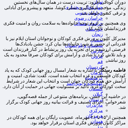
تهران
دوران کودکی افزود: تربیت درست در همان سال‌های نخستین
چهارمحال و بختیاری
زندگی، موجب شکل‌گیری نسلی کوشا، متعهد و پیشرو برای آبادانی
خراسان جنوبی
و ترقی کشور خواهد شد.
خراسان رضوی
وی همچنین بر لزوم توجه خانواده‌ها به سلامت روان و امنیت فکری
خراسان شمالی
فرزندانشان تأکید کرد.
خوزستان
زنجان
مدیرکل کانون پرورش فکری کودکان و نوجوانان استان ایلام نیز با
سمنان
قدردانی از حضور پرشور خانواده‌ها بیان کرد: جشن بادبادک‌ها
سیستان و بلوچستان
فرصتی ارزشمند برای تجربه یک روز پرنشاط در کنار فرزندان است
فارس
و باید تلاش کرد تا شادی و آرامش برای کودکان صرفاً محدود به یک
قزوین
روز نباشد.
قم
کردستان
فاطمه رستگار
با اشاره به شعار امسال روز جهانی کودک که به یاد
کرمان
کودکان فلسطین و غزه انتخاب شده است، گفت: شادی، امنیت و
کرمانشاه
آرامش حق همه کودکان جهان است و انتخاب این شعار در شرایط
کهگیلویه و بویراحمد
سخت کودکان غزه، تأکید بر مسئولیت جهانی در حمایت از آنان دارد.
گلستان
گیلان
در حاشیه این جشن، برنامه‌های متنوعی از جمله قصه‌گویی،
لرستان
شعرخوانی، اجرای تصنیف و قرائت بیانیه روز جهانی کودک برگزار
مازندران
شد.
مرکزی
هرمزگان
همچنین از ۱۵ تا ۲۱ مهرماه، عضویت رایگان برای همه کودکان در
همدان
مراکز کانون پرورش فکری استان برقرار خواهد بود.
یزد