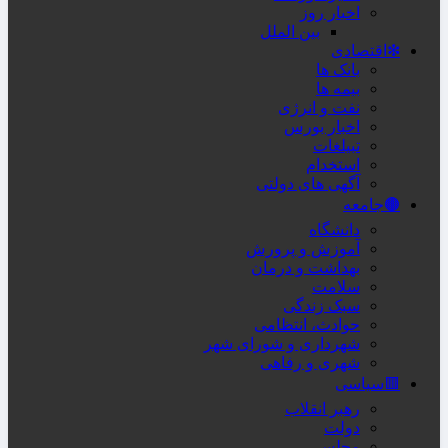
اخبار روز
بین الملل
❇اقتصادی
بانک ها
بیمه ها
نفت و انرژی
اخبار بورس
تبیلغات
استخدام
آگهی های دولتی
🟤جامعه
دانشگاه
آموزش و پرورش
بهداشت و درمان
سلامت
سبک زندگی
حوادث، انتظامی
شهرداری و شورای شهر
شهری و رفاهی
🟥سیاسی
رهبر انقلاب
دولت
مجلس