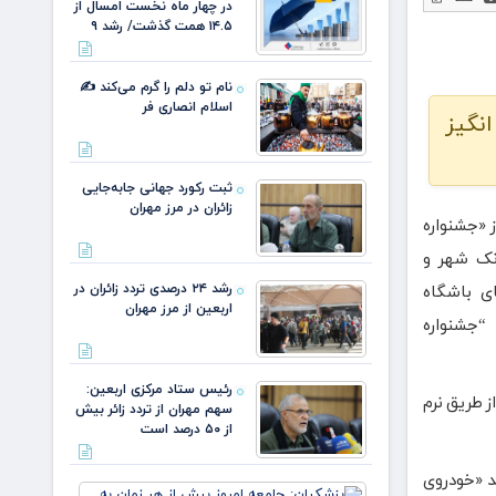
در چهار ماه نخست امسال از
۱۴.۵ همت گذشت/ رشد ۹
نام تو دلم را گرم می‌کند ✍️
اسلام انصاری فر
انگیز
ثبت رکورد جهانی جابه‌جایی
زائران در مرز مهران
ز «جشنواره
نک شهر و
رشد ۲۴ درصدی تردد زائران در
ی باشگاه
اربعین از مرز مهران
“جشنواره
رئیس ستاد مرکزی اربعین:
 طریق نرم
سهم مهران از تردد زائر بیش
از ۵۰ درصد است
جشنواره سرخپوشان شهر” گفت: ۶ کمک هزینه خرید «خودروی
پزشکیان: