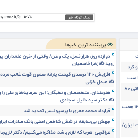
oyarooz.ir/?p=13710
لینک کوتاه خبر:
پربیننده ترین خبرها
ت
دوازده روز، هزار نسل، یک وطن/ وقتی از خون علمداران پ
روید ✍️زهرا قاسمیان
 کرد
افزایش ۱۲۰ درصدی قیمت یارانه صمون قوت غالب مردم 
 است
✍️ عبدل خزلی
تغییر مثبت در عملکرد مالی بانک صادرات ایران/ درآمد عملیاتی ۸۰
هنرمندان، متخصصان و نخبگان: این سرمایه‌های ملی را 
✍️ دکتر سید خلیل سجادی
حق بیمه تولیدی بیمه ملت در چهار ماه نخست امسال از ۱۴.۵ همت
قرارداد محمد عمری با پرسپولیس تمدید شد
جهش بی‌سابقه در شش شاخص اصلی بانک صادرات ایرا
 ایران/
عراقچی: هرجا که لازم باشد، مذاکره می‌کنیم/ دکتر لاریجان