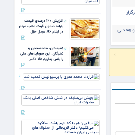
نسل، یک
وطن/
یران ۳۱ تیرماه برگزار
وقتی از
خون
افزایش ۱۲۰ درصدی قیمت
علمداران
یارانه صمون قوت غالب مردم
پرچم می
 و همدلی
در ایلام ✍️ عبدل خزل
روید ✍️
زهر
هنرمندان، متخصصان و
نخبگان: این سرمایه‌های ملی
×
را پاس بداریم ✍️ دکتر
قرارداد
محمد عمری
با
پرسپولیس
جهش
تمدید شد
بی‌سابقه
در شش
شاخص
اصلی
عراقچی:
بانک
هرجا که
صادرات
لازم باشد،
ایران