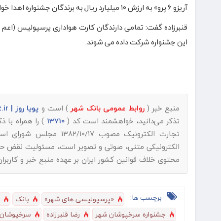
آریزو ۶ پرو» به ارزش ۱۰ میلیارد ریال به برندگان جشنواره اهدا خواهد شد.
قنبرزاده گفت: تمامی دارندگان کارت هواداری پرسپولیس (اعم 
این جشنواره شرکت داده می شوند.
منبع خبر (
روابط عمومی بانک شهر
) است و
پویا روز | pooyarooz.ir
تذکر می‌دانید، خواهشمند است کد (
13710
) را همراه با 
تجارت الکترونیک مصوب ۱۳۸۲/۱۰/۱۷ مجلس شورای اسلامی و با عنایت به اینکه
الکترونیکی متنی، صوتی و تصویر است، مسئولیت نقض حقوق 
محتوی خلاف قوانین کشور ایران بر عهده منبع خبر و کاربرا
برچسب ها:
«پرسپولیسی های شهر»
بانک
جشنواره سرخپوشان شهر
رضا قنبرزاده
سرخپوشان 