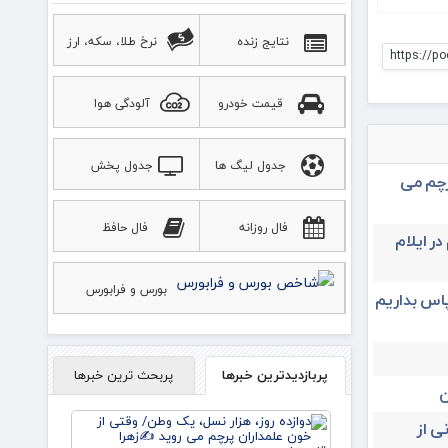
نتایج زنده
نرخ طلا، سکه، ارز
https://po
قیمت خودرو
آلودگی هوا
جدول لیگ ها
جدول پخش
رچم می
ورزشی
فال روزانه
فال حافظ
در ایلام
بورس و فرابورس
پاس بداریم
پربازدیدترین خبرها
پربحث ترین خبرها
ن
دوازده
ی از
روز، هزار