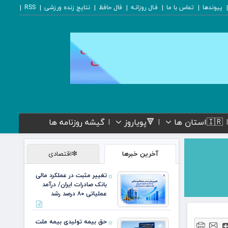
پیوندها
تماس با ما
فـال روزانـه
فال حافظ
نتایج زنده ورزشی
RSS
🇮🇷استان ها
🔻پویاروز
گیشه روزنامه ها
آخرین خبرها
❇اقتصادی
تغییر مثبت در عملکرد مالی
بانک صادرات ایران/ درآمد
عملیاتی ۸۰ درصد رشد
حق بیمه تولیدی بیمه ملت