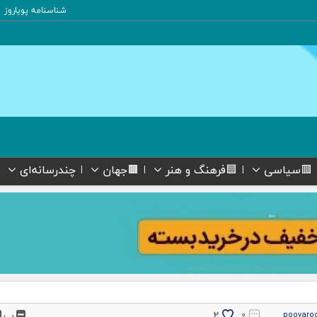
شناسنامه پویاروز
🟥سیاسی
🟦فرهنگ و هنر
🟫جهان
چندرسانه‌ای
پ
2
۰
pooyaro