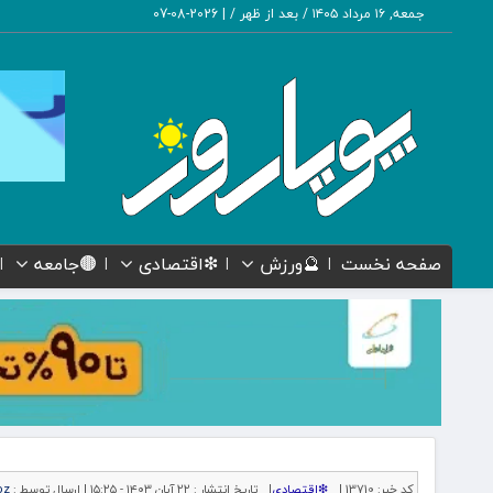
جمعه, ۱۶ مرداد ۱۴۰۵ / بعد از ظهر /
|
2026-08-07
صفحه نخست
🔮ورزش
❇اقتصادی
🟤جامعه
کد خبر:
13710 |
❇اقتصادی
|
تاریخ انتشار :
۲۲ آبان ۱۴۰۳ - ۱۵:۲۵ |
ارسال توسط :
oz