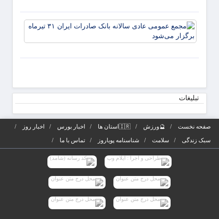
مذاکر
می‌کنی
مجمع
دکتر
عموم
لاریجا
عادی
از
سالانه
استوانه
بانک
صادرا
تیرماه
تبلیغات
برگزار
می‌شو
صفحه نخست
🔮ورزش
🇮🇷استان ها
اخبار بورس
اخبار روز
سبک زندگی
سلامت
شناسنامه پویاروز
تماس با ما