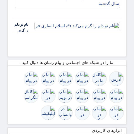
بیمه
درآمد
ملت د
عملیات
چهار م
۸۰ د
نخست
رشد
نام تو دلم
امسال
را گرم
از ۴.۵
می‌کند ✍️
همت
اسلام
گذشت
انصاری فر
رشد ۹
ما را در شبکه های اجتماعی و پیام رسان ها دنبال کنید.
ابزارهای کاربردی