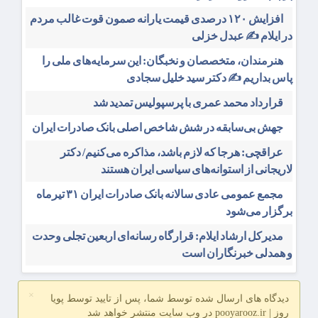
افزایش ۱۲۰ درصدی قیمت یارانه صمون قوت غالب مردم
در ایلام ✍️ عبدل خزلی
هنرمندان، متخصصان و نخبگان: این سرمایه‌های ملی را
پاس بداریم ✍️ دکتر سید خلیل سجادی
قرارداد محمد عمری با پرسپولیس تمدید شد
جهش بی‌سابقه در شش شاخص اصلی بانک صادرات ایران
عراقچی: هرجا که لازم باشد، مذاکره می‌کنیم/ دکتر
لاریجانی از استوانه‌های سیاسی ایران هستند
مجمع عمومی عادی سالانه بانک صادرات ایران ۳۱ تیرماه
برگزار می‌شود
مدیرکل ارشاد ایلام: قرارگاه رسانه‌ای اربعین تجلی وحدت
و همدلی خبرنگاران است
×
دیدگاه های ارسال شده توسط شما، پس از تایید توسط پویا
روز | pooyarooz.ir در وب سایت منتشر خواهد شد