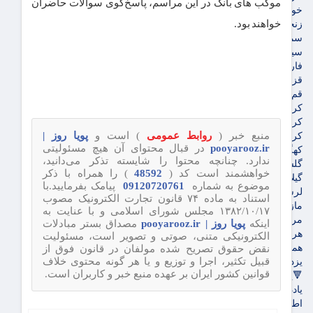
موکب های بانک در این مراسم‌، پاسخ‌گوی سوالات حاضران
خوزستان
خواهند بود.
زنجان
سمنان
سیستان و بلوچستان
فارس
قزوین
قم
کردستان
کرمان
منبع خبر (
روابط عمومی
) است و
پویا روز |
کرمانشاه
pooyarooz.ir
در قبال محتوای آن هیچ مسئولیتی
کهگیلویه و بویراحمد
ندارد. چنانچه محتوا را شایسته تذکر می‌دانید،
گلستان
خواهشمند است کد (
48592
) را همراه با ذکر
گیلان
موضوع به شماره
09120720761
پیامک بفرمایید.با
لرستان
استناد به ماده ۷۴ قانون تجارت الکترونیک مصوب
مازندران
۱۳۸۲/۱۰/۱۷ مجلس شورای اسلامی و با عنایت به
مرکزی
اینکه
پویا روز | pooyarooz.ir
مصداق بستر مبادلات
هرمزگان
الکترونیکی متنی، صوتی و تصویر است، مسئولیت
همدان
نقض حقوق تصریح شده مولفان در قانون فوق از
قبیل تکثیر، اجرا و توزیع و یا هر گونه محتوی خلاف
یزد
قوانین کشور ایران بر عهده منبع خبر و کاربران است.
🔻پویاروز
یادداشت پویاروز
اطلاعیه