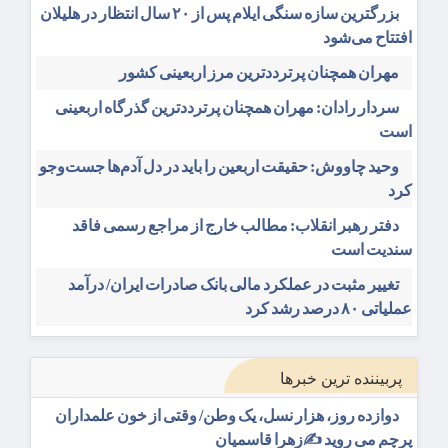
بزرگترین سازه سنگی ایلام پس از ۲۰ سال انتظار در هلیلان
افتتاح می‌شود
مهران همچنان پرترددترین مرز اربعینی کشور
سردار رادان: مهران همچنان پرترددترین گذرگاه اربعینی
است
وحید چاووش: حقیقت اربعین را باید در دل آدم‌ها جست‌وجو
کرد
دفتر رهبر انقلاب: مطالب خارج از مراجع رسمی فاقد
سندیت است
تغییر مثبت در عملکرد مالی بانک صادرات ایران/ درآمد
عملیاتی ۸۰ درصد رشد کرد
پربیننده ترین خبرها
دوازده روز، هزار نسل، یک وطن/ وقتی از خون علمداران
پرچم می روید ✍️زهرا قاسمیان