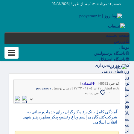
جمعه, ۱۶ مرداد ۱۴۰۵ / بعد از ظهر /
|
2026-08-07
صفحه نخست
🔮ورزش
فوتبال
Toggle
🔴باشگاه پرسپولیس
igation
🔵باشگاه استقلال
کشتی و وزنه‌برداری
ورزشهای رزمی
ورزش زنان
توپ و تور
کد خبر:
48592 |
❇اقتصادی
|
تاریخ انتشار :
۱۱ تیر ۱۴۰۵ - ۲۲:۳۲ |
ارسال توسط :
pooyarooz
سایر حوزه ها
۰
می پسندم
اخبار روز
پ
بین الملل
❇اقتصادی
آمادگی کامل بانک رفاه کارگران برای خدمات‌رسانی به
بانک ها
شرکت‌کنندگان مراسم وداع و تشییع پیکر مطهر رهبر شهید
بیمه ها
انقلاب اسلامی
نفت و انرژی
اخبار بورس