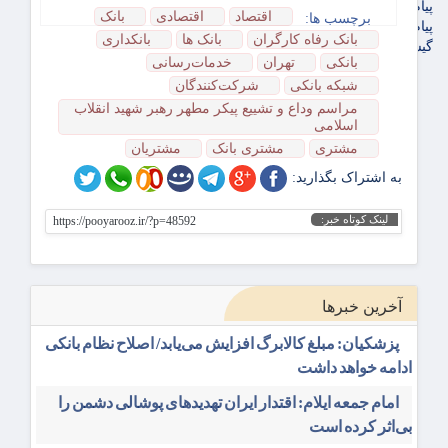
پیام تبریک پویاروز
اقتصاد
اقتصادی
بانک
برچسب ها:
پیام تسلیت پویاروز
بانک رفاه کارگران
بانک ها
بانکداری
گیشه روزنامه ها
بانکی
تهران
خدمات‌رسانی
شبکه بانکی
شرکت‌کنندگان
مراسم وداع و تشییع پیکر مطهر رهبر شهید انقلاب
اسلامی
مشتری
مشتری بانک
مشتریان
به اشتراک بگذارید:
لینک کوتاه خبر:
https://pooyarooz.ir/?p=48592
آخرین خبرها
پزشکیان: مبلغ کالابرگ افزایش می‌یابد/ اصلاح نظام بانکی
ادامه خواهد داشت
امام جمعه ایلام: اقتدار ایران تهدیدهای پوشالی دشمن را
بی‌اثر کرده است