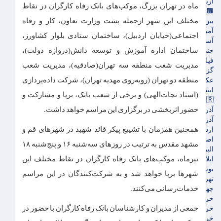
اربعین
ماه در تهران بزرگ، موکب‌های بانک رفاه کارگران در نقاط
🟫جهان
مختلف این شهر ازجمله پشت وزارت تعاون، کار و رفاه
بین الملل
آمریکا و اروپاه
اجتماعی(خیابان اردبیل)، ساختمان ستادی بلوار کشاورز،
آسیای غربی
ساختمان اداره آموزش و توسعه دانش(دروازه دولت)،
چندرسانه‌ای
فیلم
مدیریت شعب منطقه سه تهران(صادقیه)، مدیریت شعب
گزارش تصویری
منطقه دو تهران (روبه‌روی مهدیه تهران)، شرکت داده‌پردازی
عکس
اینفوگرافی
(استاد نجات‌الهی) و برخی از شعب بانک، برپا و مشارکت و
🇮🇷استان ها
حضور اثربخشی در برگزاری این مراسم خواهد داشت.
آذربایجان شرقی
آذربایجان غربی
همچنین همزمان با تشییع پیکر قائد شهید در شهرهای قم و
اردبیل
اصفهان
مشهد مقدس به ترتیب در روزهای سه‌شنبه ۱۶ و پنج‌شنبه ۱۸
البرز
تیرماه، موکب‌های بانک رفاه کارگران در نقاط مختلف این
ایلام
بوشهر
شهرها برپا خواهد شد و به شرکت‌کنندگان در این مراسم
تهران
خدمات‌رسانی می‌کنند.
چهارمحال و بختیاری
خراسان جنوبی
جمعی از مدیران و کارشناسان بانک رفاه کارگران با حضور در
خراسان رضوی
خراسان شمالی