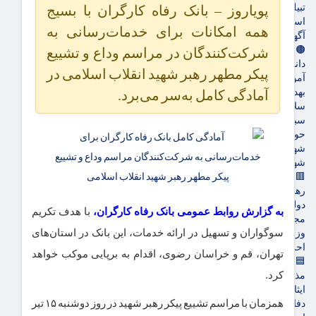
تبیلغات
پویاروز – بانک رفاه کارگران با بسیج
استخدام
همه امکانات برای خدمات‌رسانی به
آگهی های دولتی
🟤جامعه
شرکت‌کنندگان در مراسم وداع و تشییع
دانشگاه
پیکر مطهر رهبر شهید انقلاب اسلامی در
آموزش و پرورش
بهداشت و درمان
آمادگی کامل به‌سر می‌برد.
سلامت
سبک زندگی
حوادث، انتظامی
شهرداری و شورای شهر
شهری و رفاهی
🟥سیاسی
رهبر انقلاب
دولت
به گزارش روابط عمومی بانک رفاه کارگران،
با هدف تکریم
مجلس
سوگواران و تسهیل در ارائه خدمات، این بانک در استان‌های
وزارت امور خارجه
احزاب و تشکلها
تهران، قم و خراسان رضوی، اقدام به برپایی موکب خواهد
🟦فرهنگ و هنر
کرد.
مذهبی
ایثار و شهادت
همزمان با مراسم تشییع پیکر رهبر شهید در روز دوشنبه ۱۵ تیر
دفاع مقدس