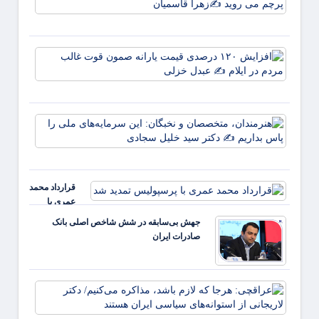
روز، ه
نسل، 
وطن/
وقتی ا
افزای
خون
۱۲۰
علمدا
درصد
پرچم 
قیمت
روید ✍
یارانه
زهر
هنرمند
صمون
متخصص
قوت
نخبگان
غالب
سرمایه
مردم د
ملی ر
ایلام ✍
قرارداد محمد
بداریم
عبدل
عمری با
دکتر
خزل
پرسپولیس
جهش بی‌سابقه در شش شاخص اصلی بانک
تمدید شد
صادرات ایران
عراقچ
هرجا ک
لازم ب