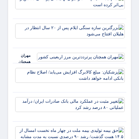
ایلام:
اقتدار
ایران
تهدیده
بزرگت
پوشال
سازه
دشمن 
سنگی
بی‌اثر
ایلام 
کرده
از
است
مهران
انتظار
همچنان
هلیلان
پرترددترین
افتتاح
پزشکی
مرز اربعینی
می‌شو
مبلغ
کشور
کالابر
افزای
می‌یابد
تغییر
اصلاح
مثبت 
نظام ب
عملکر
ادامه 
مالی
داش
بانک
حق بی
صادرا
تولیدی
ایران/