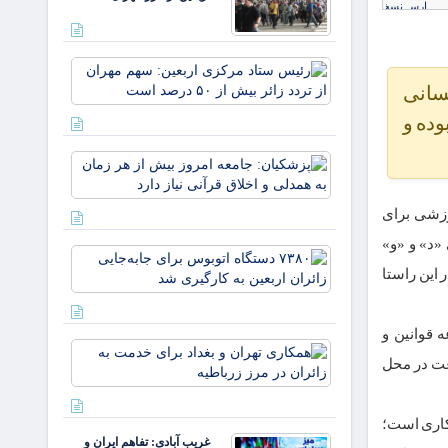
مهران
رئیس
ستاد
سانی
مرکزی
ده و
اربعین:
سهم
پزشکیان:
مهران
جامعه
از تردد
امروز بیش
زائر
وزشی برای
از هر زمان
بیش از
به همدلی و
 بند های «د» و «و»
۵۰
۷۳۸۰
اخلاق
درصد
 که در این راستا
دستگاه
قرآنی نیاز
است
اتوبوس
دارد
برای
 قوانین و
جابه‌جایی
همکاری
زائران
 نفر از کارکنان ایثارگر تبدیل وضعیت یافته به مدت ۱۶ ساعت در محل
تهران و
اربعین به‌
بغداد
کارگیری
برای
شد
 کاری است؛
خدمت به
غریب آبادی: تفاهم ایران و
زائران در