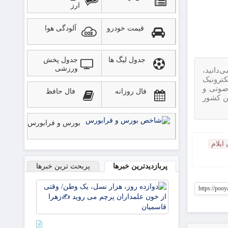
ارز
قیمت خودرو
آلودگی هوا
جدول لیگ ها
جدول پخش
ورزشی
‌دانید،
نون تجارت الکترونیک
صوتی و
فال روزانه
فال حافظ
ین کشور
بورس و فرابورس
یلام
پربازدیدترین خبرها
پربحث ترین خبرها
دوازده
https://poo
روز، هزار
نسل، یک
وطن/
وقتی از