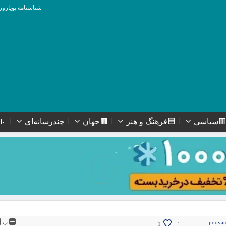
شناسنامه پویاروز
سیاسی
🟦فرهنگ و هنر
🟫جهان
چندرسانه‌ای
🇮🇷ا
pooyar
۰
پ
1