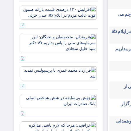
خون
افزایش
علمداران
رچم می
۱۲۰
پرچم می
درصدی
روید ✍️
قیمت
زهر
در ایلام ✍️
یارانه
هنرمندان،
صمون
متخصصان 
قوت
نخبگان: ای
 بداریم
غالب
سرمایه‌های
مردم در
ملی را پا
ایلام ✍️
بداریم ✍️
عبدل
قرارداد
دکتر
خزل
محمد
عمری با
 از
پرسپولیس
تمدید شد
جهش
بی‌سابقه
ایران ۳۱ تیرماه برگزار
در شش
شاخص
اصلی
و همدلی
عراقچی:
بانک
هرجا که