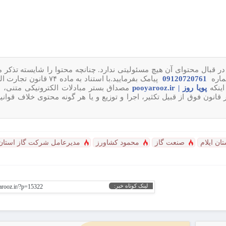
ر قبال محتوای آن هیچ مسئولیتی ندارد. چنانچه محتوا را شایسته تذکر می
ماره
09120720761
پیامک بفرمایید.با استناد به ماده ۷۴ قا
پویا روز | pooyarooz.ir
مصداق بستر مبادلات الکترونیکی متنی، 
ن فوق از قبیل تکثیر، اجرا و توزیع و یا هر گونه محتوی خلاف قوان
ن ایلام
صنعت گاز
محمود کشاورز
مدیرعامل شرکت گاز استان ا
لینک کوتاه خبر:
yarooz.ir/?p=15322