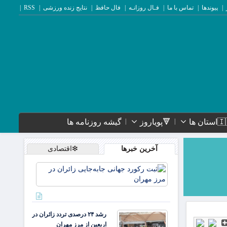
پیوندها
تماس با ما
فـال روزانـه
فال حافظ
نتایج زنده ورزشی
RSS
ستان ها
🔻پویاروز
گیشه روزنامه ها
آخرین خبرها
❇اقتصادی
ثبت
رکورد
جهانی
جابه‌جایی
زائران در
رشد ۲۴ درصدی تردد زائران در
مرز
اربعین از مرز مهران