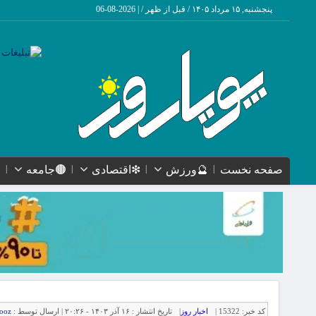
پنجشنبه, ۱۵ مرداد ۱۴۰۵ / قبل از ظهر /
|
2026-08-06
صفحه نخست
🔮ورزش
❇اقتصادی
🟤جامعه
کد خبر:
15322 |
اخبار روز
|
تاریخ انتشار :
۱۶ آذر ۱۴۰۳ - ۲۰:۲۶ |
ارسال توسط :
ooz