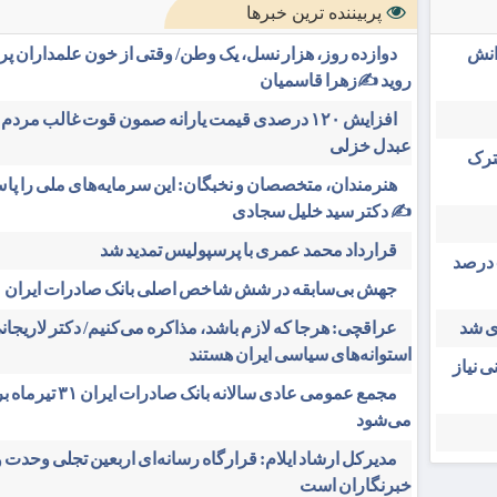
پربیننده ترین خبرها
انش
دوازده روز، هزار نسل، یک وطن/ وقتی از خون علمداران پ
روید ✍️زهرا قاسمیان
افزایش ۱۲۰ درصدی قیمت یارانه صمون قوت غالب مردم 
عبدل خزلی
شترک
هنرمندان، متخصصان و نخبگان: این سرمایه‌های ملی را پاس
✍️ دکتر سید خلیل سجادی
قرارداد محمد عمری با پرسپولیس تمدید شد
رئیس ستاد مرکزی اربعین: سهم مهران از تردد زائر بیش از ۵۰ درصد
جهش بی‌سابقه در شش شاخص اصلی بانک صادرات ایران
عراقچی: هرجا که لازم باشد، مذاکره می‌کنیم/ دکتر لاریجانی
استوانه‌های سیاسی ایران هستند
ی نیاز
مجمع عمومی عادی سالانه بانک صادرات 
می‌شود
مدیرکل ارشاد ایلام: قرارگاه رسانه‌ای اربعین تجلی وحدت 
خبرنگاران است