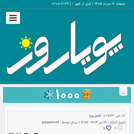
جمعه, ۱۶ مرداد ۱۴۰۵ / قبل از ظهر /
|
2026-08-07
Toggle
igation
کد خبر:
25162 |
اخبار روز
|
تاریخ انتشار :
۱۴ تیر ۱۴۰۴ - ۱۴:۵۹ |
ارسال توسط :
pooyarooz
1
۰