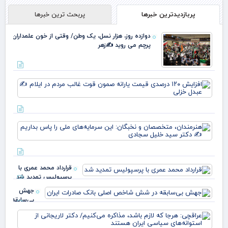
پربازدیدترین خبرها
پربحث ترین خبرها
دوازده روز، هزار نسل، یک وطن/ وقتی از خون علمداران
پرچم می روید ✍️زهر
افز
۱۲۰
در
قی
یارا
هنر
صم
مت
قو
و ن
غا
این
مرد
سرم
ایل
قرارداد محمد عمری با
ملی
عبد
پرسپولیس تمدید شد
بدا
خز
دکت
جهش
بی‌سابقه
در شش
عرا
شاخص
هرج
اصلی