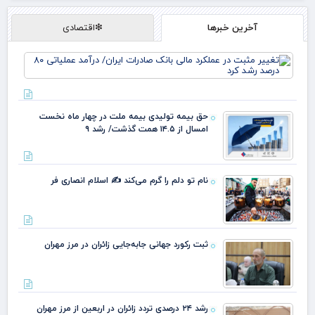
آخرین خبرها
❇اقتصادی
تغی
مثب
عمل
مال
بان
حق بیمه تولیدی بیمه ملت در چهار ماه نخست
صاد
امسال از ۱۴.۵ همت گذشت/ رشد ۹
ایر
درآ
عمل
نام تو دلم را گرم می‌کند ✍️ اسلام انصاری فر
رشد
ثبت رکورد جهانی جابه‌جایی زائران در مرز مهران
رشد ۲۴ درصدی تردد زائران در اربعین از مرز مهران