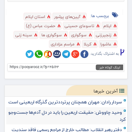
برچسب ها:
آیین‌های پرشور
استان ایلام
ایلام
تاسوعای حسینی
حضرت عباس (ع)
زنجیرزنی
سوگواری
سوگواری ها
سینه زنی
عاشورا
کربلا
مراسم عزاداری
به اشتراک بگذارید:
https://pooyarooz.ir/?p=25162
لینک کوتاه خبر:
آخرین خبرها
سردار رادان: مهران همچنان پرترددترین گذرگاه اربعینی است
وحید چاووش: حقیقت اربعین را باید در دل آدم‌ها جست‌وجو
کرد
دفتر رهبر انقلاب: مطالب خارج از مراجع رسمی فاقد سندیت