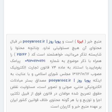
منبع خبر (
ایرنا
) است و
پویا روز | pooyarooz.ir
در قبال
محتوای آن هیچ مسئولیتی ندارد. چنانچه محتوا را
شایسته تذکر می‌دانید، خواهشمند است کد (
25162
) را
همراه با ذکر موضوع به شماره
09120720761
پیامک
بفرمایید.با استناد به ماده ۷۴ قانون تجارت الکترونیک
مصوب ۱۳۸۲/۱۰/۱۷ مجلس شورای اسلامی و با عنایت به
اینکه
پویا روز | pooyarooz.ir
مصداق بستر مبادلات
الکترونیکی متنی، صوتی و تصویر است، مسئولیت نقض
حقوق تصریح شده مولفان در قانون فوق از قبیل تکثیر،
اجرا و توزیع و یا هر گونه محتوی خلاف قوانین کشور ایران
بر عهده منبع خبر و کاربران است.