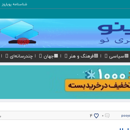
شناسنامه پویاروز
🟥سیاسی
🟦فرهنگ و هنر
🟫جهان
چندرسانه‌ای
پ
4
۰
pooy