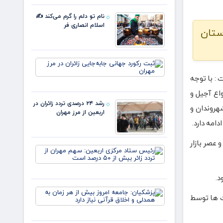
چهار ماه
۸۰ درصد
نخست
رشد
نام تو دلم را گرم می‌کند ✍️
امسال از
اسلام انصاری فر
ستان
۱۴.۵
همت
گذشت/
رشد ۹
ثبت رکورد
جهانی
: با توجه
جابه‌جایی
زائران در
واع آجیل و
مرز مهران
رشد ۲۴ درصدی تردد زائران در
هروندان و
اربعین از مرز مهران
عصر بازار
رئیس
ستاد
مرکزی
اربعین:
د.
سهم
پزشکیان:
مهران از
ت ها توسط
جامعه
تردد زائر
امروز
بیش از
بیش از
۵۰