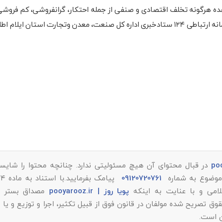
ده هرگونه تخلف اقتصادی و صنفی از جمله احتکار، گرانفروشی، کم فروشی
قیمت، عدم صدور فاکتور و سایر تخلفات صنفی مراتب را به سامانه ارتباطی ۱۲۴ ستادخبری اداره کل صنعت، معدن وتجارت استا
در قبال محتوای آن هیچ مسئولیتی ندارد. چنانچه محتوا را شایست
ر موضوع به شماره
09120720761
پویا روز | pooyarooz.ir
مصداق بستر م
تصریح شده مولفان در قانون فوق از قبیل تکثیر، اجرا و توزیع و یا 
ن است.