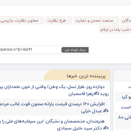
دگان
صنعت معدن و تجارت
طرح نظارت
معاون نظارت، بازرسی
 شب یلدا در ایلام
oyarooz.ir/?p=15599
لینک کوتاه خبر:
پربیننده ترین خبرها
ت
دوازده روز، هزار نسل، یک وطن/ وقتی از خون علمداران پ
روید ✍️زهرا قاسمیان
 کرد
افزایش ۱۲۰ درصدی قیمت یارانه صمون قوت غالب مردم 
 است
✍️ عبدل خزلی
تغییر مثبت در عملکرد مالی بانک صادرات ایران/ درآمد عملیاتی ۸۰
هنرمندان، متخصصان و نخبگان: این سرمایه‌های ملی را 
✍️ دکتر سید خلیل سجادی