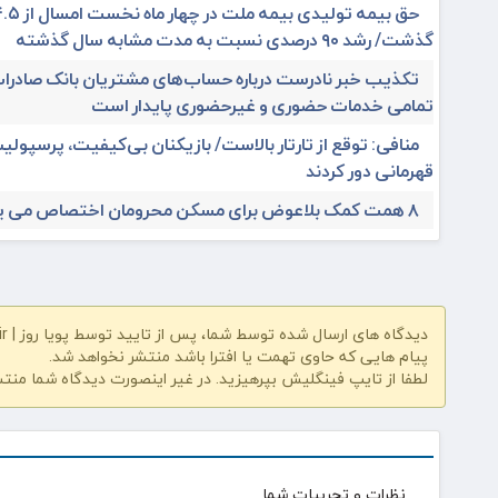
گذشت/ رشد ۹۰ درصدی نسبت به مدت مشابه سال گذشته
تکذیب خبر نادرست درباره حساب‌های مشتریان بانک صادرات
تمامی خدمات حضوری و غیرحضوری پایدار است
منافی: توقع از تارتار بالاست/ بازیکنان بی‌کیفیت، پرسپولیس
قهرمانی دور کردند
۸ همت کمک بلاعوض برای مسکن محرومان اختصاص می یابد
دیدگاه های ارسال شده توسط شما، پس از تایید توسط پویا روز | pooyarooz.ir در وب سایت منتشر خواهد شد
پیام هایی که حاوی تهمت یا افترا باشد منتشر نخواهد شد.
لطفا از تایپ فینگلیش بپرهیزید. در غیر اینصورت دیدگاه شما منت
نظرات و تجربیات شما