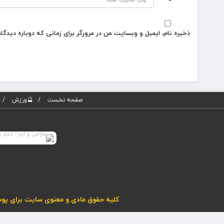
ذخیره نام، ایمیل و وبسایت من در مرورگر برای زمانی که دوباره دیدگ
صفحه نخست
🔮ورزش
کلیه حقوق مادی و معنوی سایت برای پوسته پویاروز (نسخه 5) محفوظ می باشد. هرگونه کپی برداری از مطا