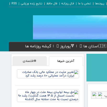
پیوندها
تماس با ما
فـال روزانـه
فال حافظ
نتایج زنده ورزشی
RSS
🇮🇷استان ها
🔻پویاروز
گیشه روزنامه ها
آخرین خبرها
❇اقتصادی
تغییر
مثبت در
عملکرد
مالی
بانک
حق بیمه
صادرات
تولیدی
ایران/
بیمه
درآمد
ملت در
عملیاتی