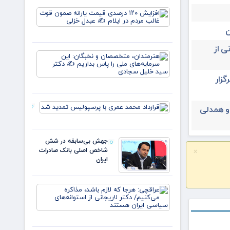
خون
افزایش
علمداران
۱۲۰
پرچم می
ن
درصدی
روید ✍️
قیمت
زهر
ی از
یارانه
هنرمندان،
صمون
متخصصان
قوت
و نخبگان:
غالب
یران ۳۱ تیرماه برگزار
این
مردم در
سرمایه‌های
ایلام ✍️
ملی را پا
عبدل
قرارداد
 و همدلی
بداریم ✍️
خزل
محمد عمری
دکتر
با
پرسپولیس
جهش بی‌سابقه در شش
تمدید شد
شاخص اصلی بانک صادرات
×
ایران
عراقچی:
هرجا که
لازم باشد،
مذاکره
می‌کنیم/