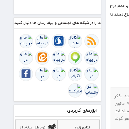
هر زمان
درصد
، عدم درج
به همدلی
است
و اخلاق
ن ایلام اطلاع دهند تا
قرآنی نیاز
ما را در شبکه های اجتماعی و پیام رسان ها دنبال کنید.
دارد
ه تذکر
پیامک بفرمایید.با استناد به ماده ۷۴ قانون
ابزارهای کاربردی
بادلات
هر گونه
نتایج زنده
نرخ طلا، سکه، ارز