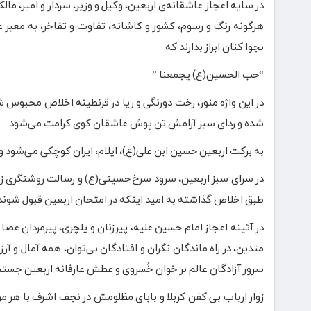
در سایه اعجاز عاشقانه‌ی اربعین، وکیل و وزیر، سردار و امیر، مالک 
هرگونه رنگ و رسوم، کشور و کاشانه، تفاوت و تفاخر، به معبر 
نجوا کنان ابراز بدارند که
“حب الحسین(ع) یجمعنا ”
در این واژه منور، رخت دورنگی و ریا در قرنطینه اخلاص محبوس شده 
شده و ردای سبز آرامش تن پوش عاشقان کوی کرامت می‌شود.
به برکت اربعین حسین ابن علی(ع)، ایلام، ایران کوچکی می‌شود و
در سرای سبز اربعین، سرود سرخ حسینی(ع) و رسالت روشنگری زین
طبق اخلاص گذاشته به امید اینکه در امتحان اربعین قبول شوند
در آئینه اعجاز امام حسین علیه، پیرزنان و یلچری، پیرمردان عصا
متدین، در راه ماندگان نگران و افتادگان بی‌توان، همه آمال و آر
سرور آزادگان عالم بر خوان خُسروی و عطش عارفانه اربعین جستجو م
زوار ارباب بی کفن کربلا و بابای مظلومش در نجف اشرف با هر مرا