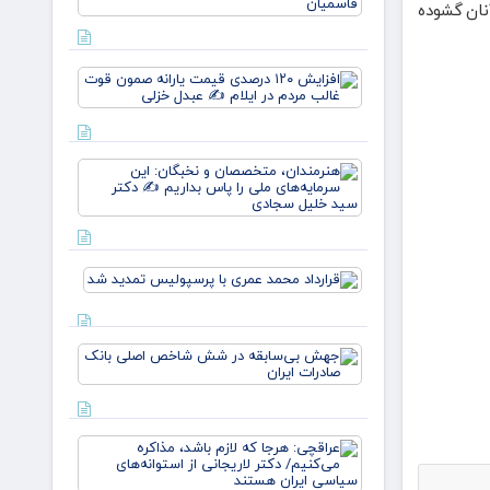
نسل، یک
نان گشوده
وطن/
وقتی از
خون
افزایش
علمداران
۱۲۰
پرچم می
درصدی
روید ✍️
قیمت
زهر
یارانه
هنرمندان،
صمون
متخصصان
قوت
و نخبگان:
غالب
این
مردم در
سرمایه‌های
ایلام ✍️
ملی را پا
عبدل
قرارداد
بداریم ✍️
خزل
محمد عمری
دکتر
با
پرسپولیس
جهش
تمدید شد
بی‌سابقه
در شش
شاخص
اصلی
عراقچی:
بانک
هرجا که
صادرات
لازم باشد،
ایران