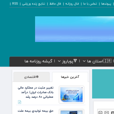
پیوندها
تماس با ما
فـال روزانـه
فال حافظ
نتایج زنده ورزشی
RSS
🇮🇷استان ها
🔻پویاروز
گیشه روزنامه ها
آخرین خبرها
❇اقتصادی
تغییر مثبت در عملکرد مالی
بانک صادرات ایران/ درآمد
عملیاتی ۸۰ درصد رشد
حق بیمه تولیدی بیمه ملت