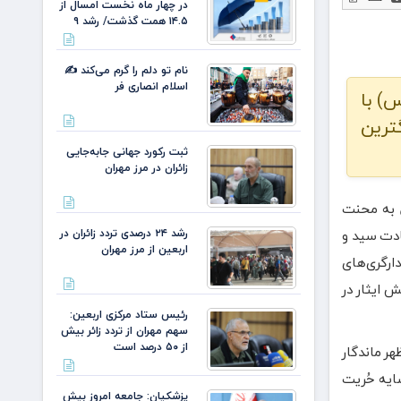
در چهار ماه نخست امسال از
۱۴.۵ همت گذشت/ رشد ۹
نام تو دلم را گرم می‌کند ✍️
اسلام انصاری فر
س) با
عین، بزرگترین
ثبت رکورد جهانی جابه‌جایی
زائران در مرز مهران
ل به محنت
رشد ۲۴ درصدی تردد زائران در
ادت سید و
اربعین از مرز مهران
ارگری‌های
 ایثار در
رئیس ستاد مرکزی اربعین:
سهم مهران از تردد زائر بیش
از ۵۰ درصد است
هر ماندگار
ایه حُریت
پزشکیان: جامعه امروز بیش