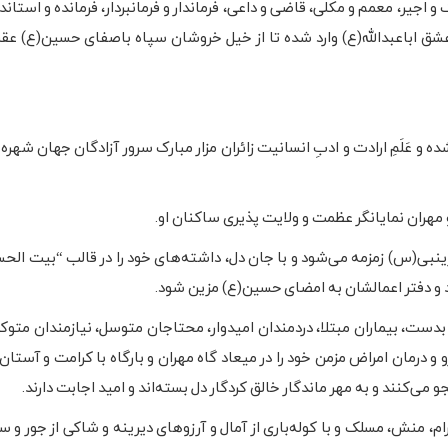
و اجیر، معمم و مکلی، قاضی و داعی، فرماندار و فرمانبردار، فرمانده و استاندار
عشق اباعبدالله(ع) وارد شده تا از خیل خروشان سپاه باصفای حسین(ع) عقب
و عَلَمِ ارادت و ادبِ انسانیت زائران مزار مبارک سرور آزادگان جهان شهره ب
 مهران نمایانگر عظمت و ولایت پذیری ساکنان او.
بی(س) زمزمه می‌شود و با جان دل، داشته‌های خود را در قالب “بیت الحس
 و دفتر اعمالشان به امضای حسین(ع) مزین شود.
 بدست، بیماران مبتلا، دردمندان امیدوار، محتاجان متوسل، نیازمندان متوکل
زو و درمان امراض مزمن خود را در میعاد گاه مهران و بارگاه با کرامت و آست
ی‌کنند و به مهر ماندگار خالق کردگار دل بسته‌اند و امید اجابت دارند.
م، منش، مسلک و با کوله‌باری از آمال و آرزوهای دیرینه و شاکی از جور و 