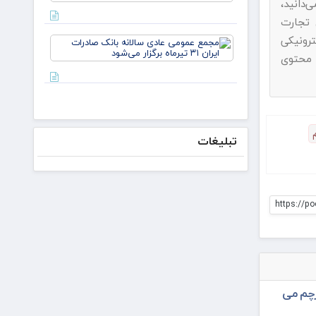
دانید،
مذاکره
اد به ماده ۷۴ قانون تجارت
می‌کنیم/
دکتر
رونیکی
مجمع
لاریجانی از
عمومی
 محتوی
استوانه‌ها
عادی
سالانه
بانک
صادرات
ایران ۳۱
تیرماه
تبلیغات
برگزار
می‌شود
https://po
رچم می