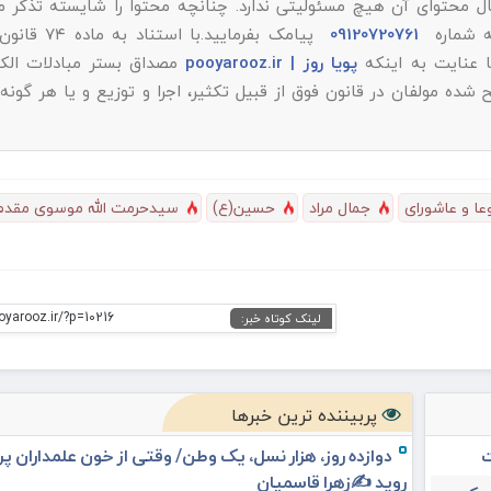
ل محتوای آن هیچ مسئولیتی ندارد. چنانچه محتوا را شایسته تذکر می‌
به شماره
09120720761
پیامک بفرمایید.با استن
پویا روز | pooyarooz.ir
مصداق بستر مبادلات الکت
 مولفان در قانون فوق از قبیل تکثیر، اجرا و توزیع و یا هر گونه
عا و عاشورای
جمال مراد
حسین(ع)
سیدحرمت الله موسوی مقدم
oyarooz.ir/?p=10216
لینک کوتاه خبر:
پربیننده ترین خبرها
ت
دوازده روز، هزار نسل، یک وطن/ وقتی از خون علمداران پ
روید ✍️زهرا قاسمیان