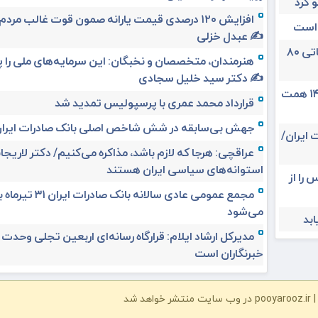
 کرد
افزایش ۱۲۰ درصدی قیمت یارانه صمون قوت غالب مردم 
 است
✍️ عبدل خزلی
تغییر مثبت در عملکرد مالی بانک صادرات ایران/ درآمد عملیاتی ۸۰
هنرمندان، متخصصان و نخبگان: این سرمایه‌های ملی را 
✍️ دکتر سید خلیل سجادی
حق بیمه تولیدی بیمه ملت در چهار ماه نخست امسال از ۱۴.۵ همت
قرارداد محمد عمری با پرسپولیس تمدید شد
جهش بی‌سابقه در شش شاخص اصلی بانک صادرات ایرا
 ایران/
عراقچی: هرجا که لازم باشد، مذاکره می‌کنیم/ دکتر لاریجان
استوانه‌های سیاسی ایران هستند
 را از
مجمع عمومی عادی سالانه بانک صادرات ا
می‌شود
مدیرکل ارشاد ایلام: قرارگاه رسانه‌ای اربعین تجلی وحدت
خبرنگاران است
شد