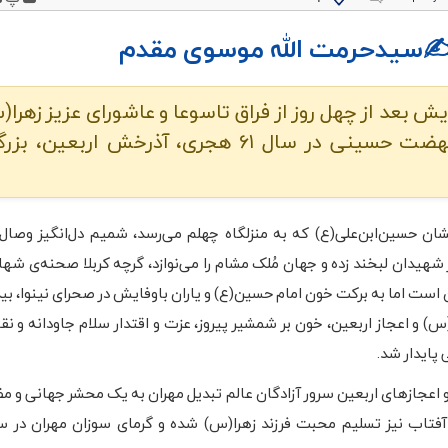
 ✍️سیدحرمت الله موسوی مقدم
ش بعد از چهل روز از فراق تاسوعا و عاشورای عزیز زهرا(
جاری شدن اشک ارادت مریدان و رهروان نهضت حسینی در سال ۶۱ هجری، آذرخش ارب
شان حسین‌ابن‌علی(ع) که به منزلگاه چهلم می‌رسد، شمیم دل‌انگیز وصا
شهیدان لبخند زده و جهان مُلک مشام را می‌نوازد، گرچه کربلا صحنه‌ی شه
است اما به برکت خون امام حسین(ع) و یاران باوفایش در صحرای نینوا، بید
و اعجاز اربعین، خون بر شمشیر پیروز، عزت و اقتدار سلام جاودانه و نقش
 پایدار شد.
و اعجازهای اربعین سرور آزادگان عالم تبدیل مهران به یک محشر جهانی و مظ
 آفتاب نیز تسلیم محبت فرزند زهرا(س) شده و گرمای سوزان مهران در س