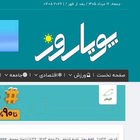
جمعه, ۱۶ مرداد ۱۴۰۵ / بعد از ظهر /
|
2026-08-07
صفحه نخست
🔮ورزش
❇اقتصادی
🟤جامعه
کد خبر:
10216 |
اخبار روز
|
تاریخ انتشار :
۲۰ مرداد ۱۴۰۳ - ۱۱:۳۷ |
ارسال توسط :
rooz