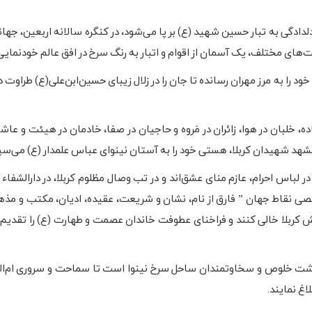
دلدادگی به تبار حسین شهید (ع) بر پا می‌شود، در کنگره سالانه اربعین، جها
ت‌های مختلف، یک آسمان از اقوام و اتبار به رنگ سرخ در افق عالم خودنمایی
د را به مرز مهران رسانده تا جان را در زلال زیبای حسین‌ابن‌علی(ع) طراوت د
اده، خلبان در هوا، زائران در مَروه و حاجیان در صفا، خادمان در هیئت و عاشق
مشهد شهیدان کربلا، هستی خود را به آستان نینوای عباس علمدار (ع) می‌سپا
ر لباس احرام، عازم منای عشق‌اند و در تب وصال مظلوم کربلا، در دارالشفاء 
اقصی نقاط جهان ” فارق از نام، نشان و شریعت، عقیده، ادیان، مکتب و مذه
 عطش کربلا خالی کنند و فراخنای عطوفت خاندان عصمت و طهارت (ع) را تقدی
دشت خلوص و سخاوتمندان ساحل سرخ نینوا است تا سماحت و سروری ام‌ال
غ نمایند.