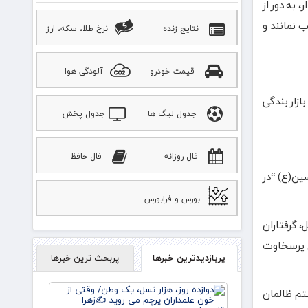
، به دور از
 نمانند و
نتایج زنده
نرخ طلا، سکه، ارز
قیمت خودرو
آلودگی هوا
ازار بندگی
جدول لیگ ها
جدول پخش
ورزشی
فال روزانه
فال حافظ
ین(ع) “در
بورس و فرابورس
، گرفتاران
ان پرسخاوت
پربازدیدترین خبرها
پربحث ترین خبرها
دوازده
ستم ظالمان
روز، هزار