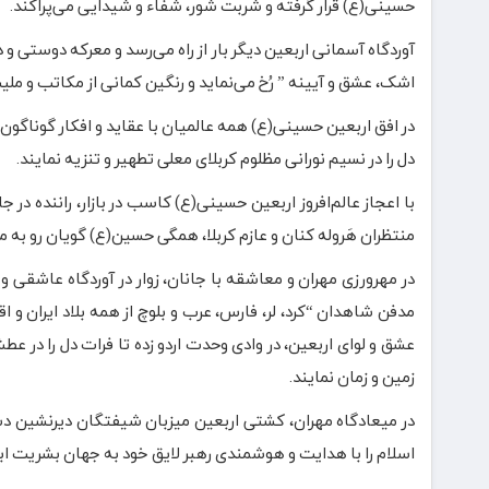
حسینی(ع) قرار گرفته و شربت شور، شفاء و شیدایی می‌پراکند.
آوردگاه آسمانی اربعین دیگر بار از راه می‌رسد و معرکه دوستی و 
اشک، عشق و آیینه ” رُخ می‌نماید و رنگین کمانی از مکاتب و ملی
در افق اربعین حسینی(ع) همه عالمیان با عقاید و افکار گوناگون خو
دل را در نسیم نورانی مظلوم کربلای معلی تطهیر و تنزیه نمایند.
با اعجاز عالم‌افروز اربعین حسینی(ع) کاسب در بازار، راننده در ج
منتظران هَروله کنان و عازم کربلا، همگی حسین(ع) گویان رو به 
در مهرورزی مهران و معاشقه با جانان، زوار در آوردگاه عاشقی و د
مدفن شاهدان “کرد، لر، فارس، عرب و بلوچ از همه بلاد ایران و 
عشق و لوای اربعین، در وادی وحدت اردو زده تا فرات دل را در
زمین و زمان نمایند.
در میعادگاه مهران، کشتی اربعین میزبان شیفتگان دیرنشین 
اسلام را با هدایت و هوشمندی رهبر لایق خود به جهان بشریت ابلا