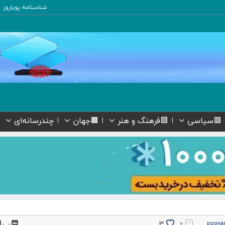
شناسنامه پویاروز
🟥سیاسی
🟦فرهنگ و هنر
🟫جهان
چندرسانه‌ای
پ
3
۰
pooya