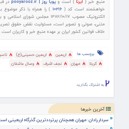
منبع خبر (
ایرنا
) است و
پویا روز | pooyarooz.ir
در قبا
خواهشمند است کد (
10216
) را همراه با ذکر موضوع 
الکترونیک مصوب ۱۳۸۲/۱۰/۱۷ مجلس شورای اسلامی و با عنایت به اینکه
متنی، صوتی و تصویر است، مسئولیت نقض حقوق تصریح شده
خلاف قوانین کشور ایران بر عهده منبع خبر و کاربران است.
برچسب ها:
اربعین
اربعین حسینی(ع)
تاسو
کربلا
مهران
نجف اشرف
وصال عاشقان
به اشتراک بگذارید:
آخرین خبرها
سردار رادان: مهران همچنان پرترددترین گذرگاه اربعینی اس