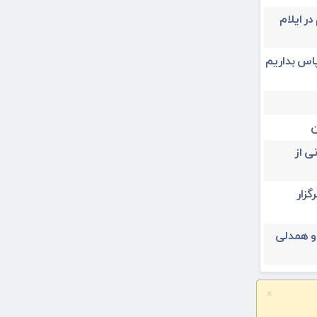
در ایلام
پاس بداریم
ن
ی از
یران ۳۱ تیرماه برگزار
 و همدلی
×