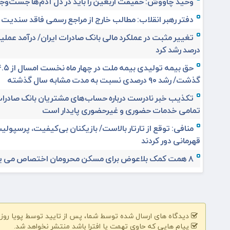
وحید چاووش: حقیقت اربعین را باید در دل آدم‌ها جست‌وجو
دفتر رهبر انقلاب: مطالب خارج از مراجع رسمی فاقد سندیت
درصد رشد کرد
گذشت/ رشد ۹۰ درصدی نسبت به مدت مشابه سال گذشته
تکذیب خبر نادرست درباره حساب‌های مشتریان بانک صادرات
تمامی خدمات حضوری و غیرحضوری پایدار است
منافی: توقع از تارتار بالاست/ بازیکنان بی‌کیفیت، پرسپولیس
قهرمانی دور کردند
۸ همت کمک بلاعوض برای مسکن محرومان اختصاص می یابد
دیدگاه های ارسال شده توسط شما، پس از تایید توسط پویا روز | pooyarooz.ir در وب سایت منتشر خواهد 
پیام هایی که حاوی تهمت یا افترا باشد منتشر نخواهد شد.