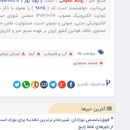
منبع خبر (
روابط عمومی
) است و
پویا روز | pooyarooz.ir
می‌دانید، خواهشمند است کد (
9825
) را همراه با ذکر
تجارت الکترونیک مصوب ۱۳۸۲/۱۰/۱۷ مجلس شورای اسلامی و با عنایت به اینکه
الکترونیکی متنی، صوتی و تصویر است، مسئولیت نقض حقوق 
محتوی خلاف قوانین کشور ایران بر عهده منبع خبر و کاربرا
برچسب ها:
آب و فاضلاب
آبفا
استان ایلام
محمد محمدی
به اشتراک بگذارید:
آخرین خبرها
فوق‌تخصص نوزادان: شیر مادر برترین تغذیه برای نوزاد اس
از باورهای غلط رایج