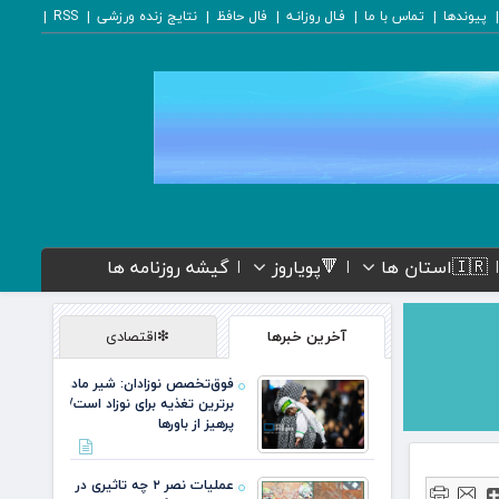
پیوندها
تماس با ما
فـال روزانـه
فال حافظ
نتایج زنده ورزشی
RSS
🇮🇷استان ها
🔻پویاروز
گیشه روزنامه ها
آخرین خبرها
❇اقتصادی
فوق‌تخصص نوزادان: شیر مادر
برترین تغذیه برای نوزاد است/
پرهیز از باورها
عملیات نصر ۲ چه تاثیری در