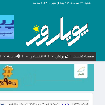
شنبه, ۱۷ مرداد ۱۴۰۵ / بعد از ظهر /
|
2026-08-08
صفحه نخست
🔮ورزش
❇اقتصادی
🟤جامعه
کد خبر:
9825 |
اخبار روز
|
تاریخ انتشار :
۱۲ مرداد ۱۴۰۳ - ۱۸:۰۳ |
ارسال توسط :
ooz