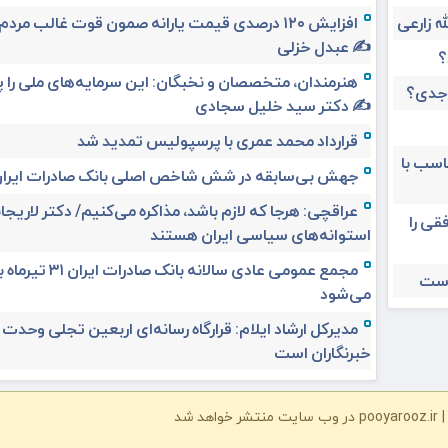
افزایش ۱۲۰ درصدی قیمت یارانه صمون قوت غالب مردم 
✍️ عبدل خزلی
؟
هنرمندان، متخصصان و نخبگان: این سرمایه‌های ملی را 
 جدی؟
✍️ دکتر سید خلیل سجادی
قرارداد محمد عمری با پرسپولیس تمدید شد
ناسب با
جهش بی‌سابقه در شش شاخص اصلی بانک صادرات ایرا
عراقچی: هرجا که لازم باشد، مذاکره می‌کنیم/ دکتر لاریجان
قی را
استوانه‌های سیاسی ایران هستند
مجمع عمومی عادی سالانه بانک صادرات ا
است
می‌شود
مدیرکل ارشاد ایلام: قرارگاه رسانه‌ای اربعین تجلی وحدت
خبرنگاران است
شد