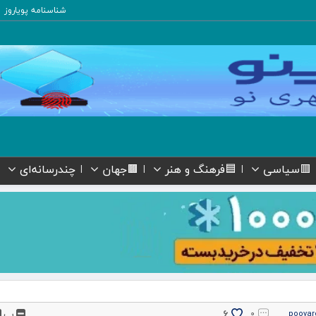
شناسنامه پویاروز
🟥سیاسی
🟦فرهنگ و هنر
🟫جهان
چندرسانه‌ای
پ
6
۰
pooyar