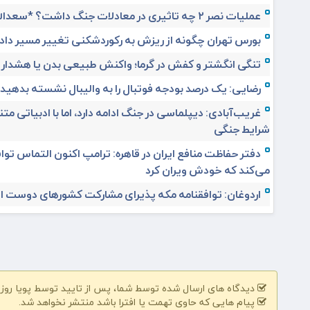
عملیات نصر ۲ چه تاثیری در معادلات جنگ داشت؟ *سعدالله زارعی
بورس تهران چگونه از ریزش به رکوردشکنی تغییر مسیر داد
تنگی انگشتر و کفش در گرما؛ واکنش طبیعی بدن یا هشدار
رضایی: یک درصد بودجه فوتبال را به والیبال نشسته بدهید
غریب‌آبادی: دیپلماسی در جنگ ادامه دارد، اما با ادبیاتی مت
شرایط جنگی
دفتر حفاظت منافع ایران در قاهره: ترامپ اکنون التماس تواف
می‌کند که خودش ویران کرد
اردوغان: توافقنامه مکه پذیرای مشارکت کشورهای دوست 
دیدگاه های ارسال شده توسط شما، پس از تایید توسط پویا روز | pooyarooz.ir در وب سایت منتشر خواهد 
پیام هایی که حاوی تهمت یا افترا باشد منتشر نخواهد شد.