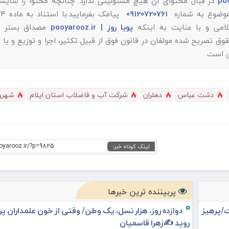
در قبال محتوای آن هیچ مسئولیتی ندارد. چنانچه محتوا را شایست
 موضوع به شماره
09120720761
پویا روز | pooyarooz.ir
مصداق بستر م
تصریح شده مولفان در قانون فوق از قبیل تکثیر، اجرا و توزیع و یا 
ن است.
دشت عباس
دهلران
شرکت آب و فاضلاب استان ایلام
شهرو
ooyarooz.ir/?p=9825
لینک کوتاه خبر:
پربیننده ترین خبرها
ت/پرهیز
دوازده روز، هزار نسل، یک وطن/ وقتی از خون علمداران پ
روید ✍️زهرا قاسمیان