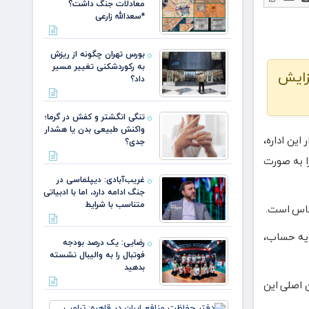
معادلات جنگ داشت؟
*سعدالله زارعی
بورس تهران چگونه از ریزش
به رکوردشکنی تغییر مسیر
زایش
داد؟
تنگی انگشتر و کفش در گرما؛
واکنش طبیعی بدن یا هشدار
ین اداره،
جدی؟
اب را به صورت
غریب‌آبادی: دیپلماسی در
جنگ ادامه دارد، اما با ادبیاتی
متناسب با شرایط
عباس است.
یه حساب،
رضایی: یک درصد بودجه
فوتبال را به والیبال نشسته
بدهید
 اصلی این
دفتر