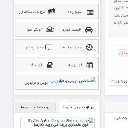
ه تذکر
پیامک بفرمایید.با استناد به ماده ۷۴ قانون
نتایج زنده
نرخ طلا، سکه، ارز
بادلات
هر گونه
قیمت خودرو
آلودگی هوا
جدول لیگ ها
جدول پخش
ندان
ورزشی
فال روزانه
فال حافظ
https://p
بورس و فرابورس
پربازدیدترین خبرها
پربحث ترین خبرها
رچم می
دوازده
روز، هزار