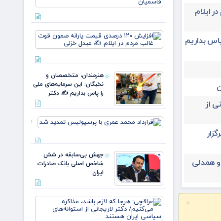
نسل، یک
در ایلام
وطن/
وقتی از
خون
افزایش
علمداران
پاس بداریم
۱۲۰
پرچم می
درصدی
روید ✍️
قیمت
زهر
یارانه
هنرمندان، متخصصان و
صمون
نخبگان: این سرمایه‌های ملی
ن
قوت
را پاس بداریم ✍️ دکتر
غالب
ی از
مردم در
ایلام ✍️
قرارداد
عبدل
محمد عمری
خزل
یران ۳۱ تیرماه برگزار
با
پرسپولیس
جهش بی‌سابقه در شش
تمدید شد
 و همدلی
شاخص اصلی بانک صادرات
ایران
عراقچی:
×
هرجا که
لازم باشد،