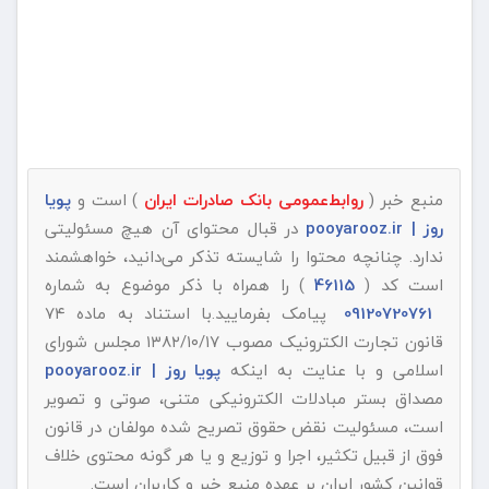
منبع خبر (
روابط‌عمومی بانک صادرات ایران
) است و
پویا
روز | pooyarooz.ir
در قبال محتوای آن هیچ مسئولیتی
ندارد. چنانچه محتوا را شایسته تذکر می‌دانید، خواهشمند
است کد (
46115
) را همراه با ذکر موضوع به شماره
09120720761
پیامک بفرمایید.با استناد به ماده ۷۴
قانون تجارت الکترونیک مصوب ۱۳۸۲/۱۰/۱۷ مجلس شورای
اسلامی و با عنایت به اینکه
پویا روز | pooyarooz.ir
مصداق بستر مبادلات الکترونیکی متنی، صوتی و تصویر
است، مسئولیت نقض حقوق تصریح شده مولفان در قانون
فوق از قبیل تکثیر، اجرا و توزیع و یا هر گونه محتوی خلاف
قوانین کشور ایران بر عهده منبع خبر و کاربران است.