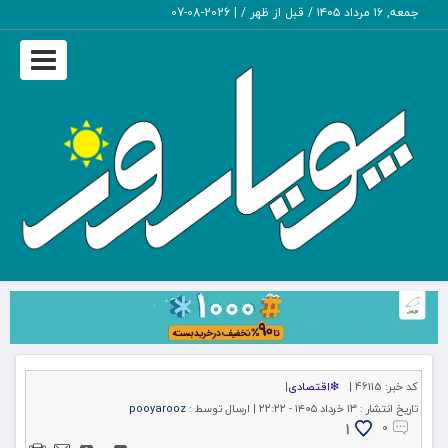
جمعه, ۱۶ مرداد ۱۴۰۵ / قبل از ظهر /
|
2026-08-07
Toggle
igation
کد خبر:
46115 |
❇اقتصادی
|
تاریخ انتشار :
۱۳ خرداد ۱۴۰۵ - ۲۲:۲۲ |
ارسال توسط :
pooyarooz
1
۰