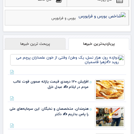
بورس و فرابورس
پربازدیدترین خبرها
پربحث ترین خبرها
دوا
روز
نس
وط
وقت
افزایش ۱۲۰ درصدی قیمت یارانه صمون قوت غالب
خو
مردم در ایلام ✍️ عبدل خزل
علم
پرچ
روی
زهر
هنرمندان، متخصصان و نخبگان: این سرمایه‌های ملی
را پاس بداریم ✍️ دکتر