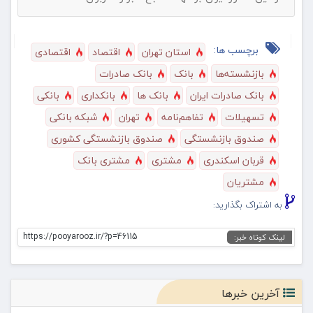
برچسب ها:
استان تهران
اقتصاد
اقتصادی
بازنشسته‌ها
بانک
بانک صادرات
بانک صادرات ایران
بانک ها
بانکداری
بانکی
تسهیلات
تفاهم‌نامه
تهران
شبکه بانکی
صندوق بازنشستگی
صندوق بازنشستگی کشوری
قربان اسکندری
مشتری
مشتری بانک
مشتریان
به اشتراک بگذارید:
https://pooyarooz.ir/?p=46115
لینک کوتاه خبر:
آخرین خبرها