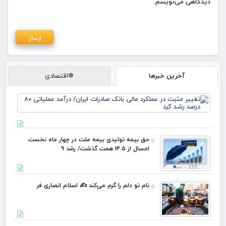
دیدگاهی می‌نویسم.
آخرین خبرها
❇اقتصادی
تغی
مثب
عمل
مال
بان
حق بیمه تولیدی بیمه ملت در چهار ماه نخست
صاد
امسال از ۱۴.۵ همت گذشت/ رشد ۹
ایر
درآ
عمل
نام تو دلم را گرم می‌کند ✍️ اسلام انصاری فر
رشد