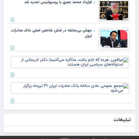
قرارداد محمد عمری با پرسپولیس تمدید شد
جهش بی‌سابقه در شش شاخص اصلی بانک صادرات
ایران
عرا
هرج
لاز
مذا
می‌
مج
دکت
عم
لار
عاد
است
سال
بان
صاد
تبلیغات
تیر
برگز
می