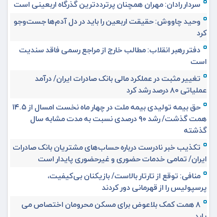
سردار رادان: مهران همچنان پرترددترین گذرگاه اربعینی است
وحید چاووش: حقیقت اربعین را باید در دل آدم‌ها جست‌وجو
کرد
دفتر رهبر انقلاب: مطالب خارج از مراجع رسمی فاقد سندیت
است
تغییر مثبت در عملکرد مالی بانک صادرات ایران/ درآمد
عملیاتی ۸۰ درصد رشد کرد
حق بیمه تولیدی بیمه ملت در چهار ماه نخست امسال از ۱۴.۵
همت گذشت/ رشد ۹۰ درصدی نسبت به مدت مشابه سال
گذشته
تکذیب خبر نادرست درباره حساب‌های مشتریان بانک صادرات
ایران/ تمامی خدمات حضوری و غیرحضوری پایدار است
منافی: توقع از تارتار بالاست/ بازیکنان بی‌کیفیت،
پرسپولیس را از قهرمانی دور کردند
۸ همت کمک بلاعوض برای مسکن محرومان اختصاص می
یابد