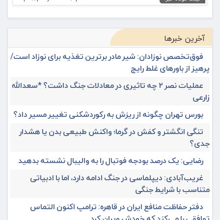
آخرین خبرها
فوق‌تخصص نوزادان: شیر مادر برترین تغذیه برای نوزاد است/
پرهیز از باورهای غلط رایج
عملیات نصر ۲ چه تاثیری در معادلات جنگ داشت؟ *سعدالله
زارعی
بورس تهران چگونه از ریزش به رکوردشکنی تغییر مسیر داد؟
تنگی انگشتر و کفش در گرما؛ واکنش طبیعی بدن یا هشدار
جدی؟
رضایی: یک درصد بودجه فوتبال را به والیبال نشسته بدهید
غریب‌آبادی: دیپلماسی در جنگ ادامه دارد، اما با ادبیاتی
متناسب با شرایط جنگی
دفتر حفاظت منافع ایران در قاهره: ترامپ اکنون التماس
توافقی را می‌کند که خودش ویران کرد