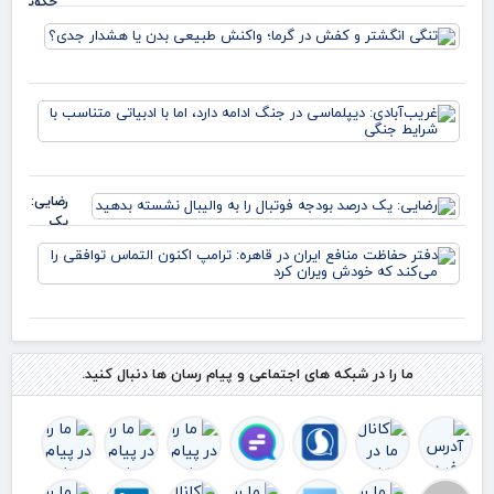
چگونه از
ریزش به
تنگی
رکوردشکنی
انگش
تغییر مسی
و ک
داد؟
در گر
غری
واک
دیپ
طبی
جنگ
بدن 
دارد
هشد
ادب
جدی
رضایی:
متن
یک
شرا
درصد
دفت
بودجه
حف
فوتبال را
منا
به
ایر
والیبال
قاه
نشسته
ترا
بدهید
اکن
ما را در شبکه های اجتماعی و پیام رسان ها دنبال کنید.
الت
توا
را 
ک