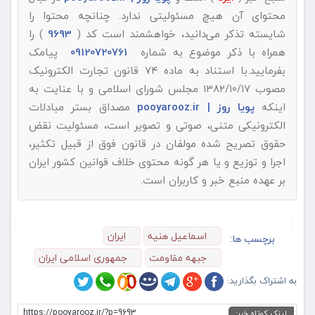
محتوای آن هیچ مسئولیتی ندارد. چنانچه محتوا را
شایسته تذکر می‌دانید، خواهشمند است کد (
9693
) را
همراه با ذکر موضوع به شماره
09120720761
پیامک
بفرمایید.با استناد به ماده ۷۴ قانون تجارت الکترونیک
مصوب ۱۳۸۲/۱۰/۱۷ مجلس شورای اسلامی و با عنایت به
اینکه
پویا روز | pooyarooz.ir
مصداق بستر مبادلات
الکترونیکی متنی، صوتی و تصویر است، مسئولیت نقض
حقوق تصریح شده مولفان در قانون فوق از قبیل تکثیر،
اجرا و توزیع و یا هر گونه محتوی خلاف قوانین کشور ایران
بر عهده منبع خبر و کاربران است.
اسماعیل هنیه
ایران
برچسب ها:
جبهه مقاومت
جمهوری اسلامی ایران
به اشتراک بگذارید:
https://pooyarooz.ir/?p=9693
لینک کوتاه خبر: