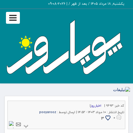
یکشنبه, ۱۸ مرداد ۱۴۰۵ / بعد از ظهر /
|
2026-08-09
Toggle
igation
کد خبر:
9693 |
اخبار روز
|
تاریخ انتشار :
۱۰ مرداد ۱۴۰۳ - ۱۴:۵۲ |
ارسال توسط :
pooyarooz
3
۰
پ