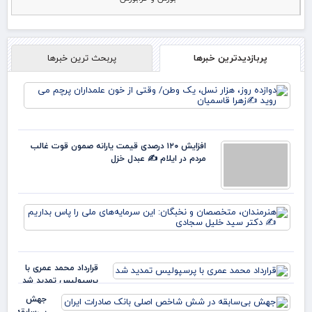
پربازدیدترین خبرها
پربحث ترین خبرها
دوا
روز
نس
وط
وقت
افزایش ۱۲۰ درصدی قیمت یارانه صمون قوت غالب
خو
مردم در ایلام ✍️ عبدل خزل
علم
پرچ
روی
زهر
هنر
مت
و ن
این
سرم
قرارداد محمد عمری با
ملی
پرسپولیس تمدید شد
بدا
دکت
جهش
بی‌سابقه