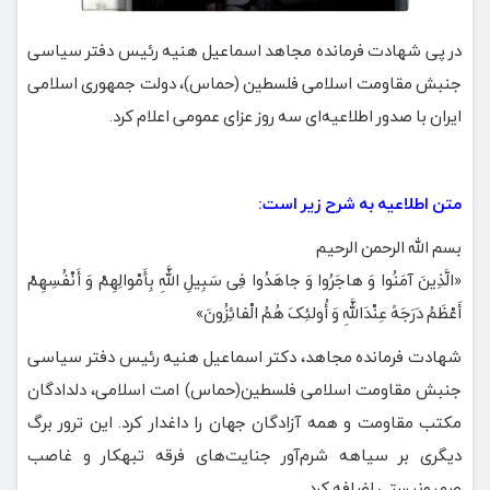
در پی شهادت فرمانده مجاهد اسماعیل هنیه رئیس دفتر سیاسی
جنبش مقاومت اسلامی فلسطین (حماس)، دولت جمهوری اسلامی
ایران با صدور اطلاعیه‌ای سه روز عزای عمومی اعلام کرد.
متن اطلاعیه به شرح زیر است:
بسم الله الرحمن الرحیم
«الَّذِینَ آمَنُوا وَ هاجَرُوا وَ جاهَدُوا فِی سَبِیلِ اللَّهِ بِأَمْوالِهِمْ وَ أَنْفُسِهِمْ
أَعْظَمُ دَرَجَهً عِنْدَاللَّهِ وَ أُولئِکَ هُمُ الْفائِزُونَ»
شهادت فرمانده مجاهد، دکتر اسماعیل هنیه رئیس دفتر سیاسی
جنبش مقاومت اسلامی فلسطین(حماس) امت اسلامی، دلدادگان
مکتب مقاومت و همه آزادگان جهان را داغدار کرد. این ترور برگ
دیگری بر سیاهه شرم‌آور جنایت‌های فرقه تبهکار و غاصب
صهیونیستی اضافه کرد.