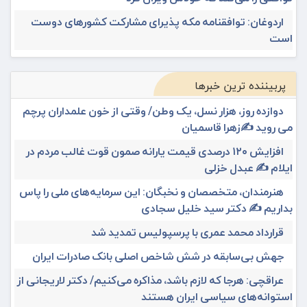
اردوغان: توافقنامه مکه پذیرای مشارکت کشورهای دوست
است
پربیننده ترین خبرها
دوازده روز، هزار نسل، یک وطن/ وقتی از خون علمداران پرچم
می روید ✍️زهرا قاسمیان
افزایش ۱۲۰ درصدی قیمت یارانه صمون قوت غالب مردم در
ایلام ✍️ عبدل خزلی
هنرمندان، متخصصان و نخبگان: این سرمایه‌های ملی را پاس
بداریم ✍️ دکتر سید خلیل سجادی
قرارداد محمد عمری با پرسپولیس تمدید شد
جهش بی‌سابقه در شش شاخص اصلی بانک صادرات ایران
عراقچی: هرجا که لازم باشد، مذاکره می‌کنیم/ دکتر لاریجانی از
استوانه‌های سیاسی ایران هستند