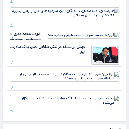
قی
روی
یارا
زهر
هنر
صم
مت
قو
و ن
غا
این
مرد
سرم
ایل
قرارداد محمد عمری با
ملی
عبد
پرسپولیس تمدید شد
بدا
خز
دکت
جهش بی‌سابقه در شش شاخص اصلی بانک صادرات
ایران
عرا
هرج
لاز
مذا
می‌
مج
دکت
عم
لار
عاد
است
سال
بان
صاد