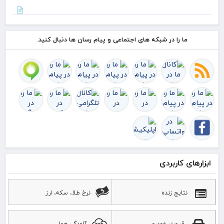
امر
بیش
بیش
۵۰
هر 
درص
به 
اس
و ا
ما را در شبکه های اجتماعی و پیام رسان ها دنبال کنید.
قرآ
دار
ابزارهای کاربردی
نتایج زنده
نرخ طلا، سکه، ارز
قیمت خودرو
آلودگی هوا