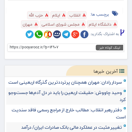
برچسب ها:
انقلاب
ایلام
حزب الله
دانشگاه ایلام
مجلس شورای اسلامی
مهران
به اشتراک بگذارید:
https://pooyarooz.ir/?p=14907
لینک کوتاه خبر:
آخرین خبرها
سردار رادان: مهران همچنان پرترددترین گذرگاه اربعینی است
وحید چاووش: حقیقت اربعین را باید در دل آدم‌ها جست‌وجو
کرد
دفتر رهبر انقلاب: مطالب خارج از مراجع رسمی فاقد سندیت
است
تغییر مثبت در عملکرد مالی بانک صادرات ایران/ درآمد