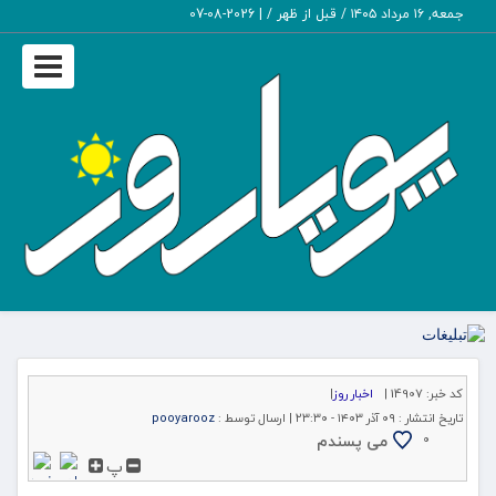
جمعه, ۱۶ مرداد ۱۴۰۵ / قبل از ظهر /
|
2026-08-07
Toggle
igation
کد خبر:
14907 |
اخبار روز
|
تاریخ انتشار :
۰۹ آذر ۱۴۰۳ - ۲۳:۳۰ |
ارسال توسط :
pooyarooz
می پسندم
۰
پ