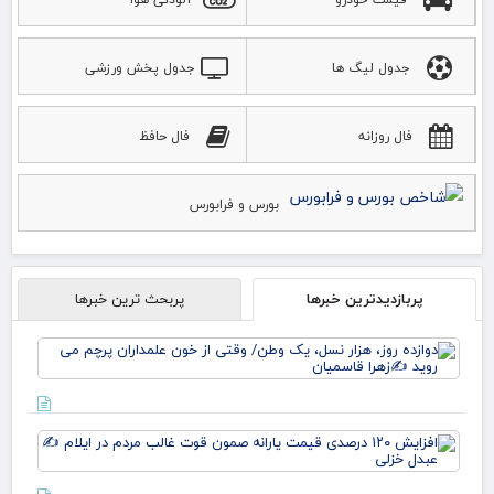
جدول لیگ ها
جدول پخش ورزشی
فال روزانه
فال حافظ
بورس و فرابورس
پربازدیدترین خبرها
پربحث ترین خبرها
دوا
روز
نس
وط
وقت
افز
خو
۱۲۰
علم
در
پرچ