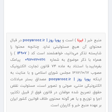
منبع خبر (
ایرنا
) است و
پویا روز | pooyarooz.ir
در قبال
محتوای آن هیچ مسئولیتی ندارد. چنانچه محتوا را
شایسته تذکر می‌دانید، خواهشمند است کد (
14907
) را
همراه با ذکر موضوع به شماره
09120720761
پیامک
بفرمایید.با استناد به ماده ۷۴ قانون تجارت الکترونیک
مصوب ۱۳۸۲/۱۰/۱۷ مجلس شورای اسلامی و با عنایت به
اینکه
پویا روز | pooyarooz.ir
مصداق بستر مبادلات
الکترونیکی متنی، صوتی و تصویر است، مسئولیت نقض
حقوق تصریح شده مولفان در قانون فوق از قبیل تکثیر،
اجرا و توزیع و یا هر گونه محتوی خلاف قوانین کشور ایران
بر عهده منبع خبر و کاربران است.