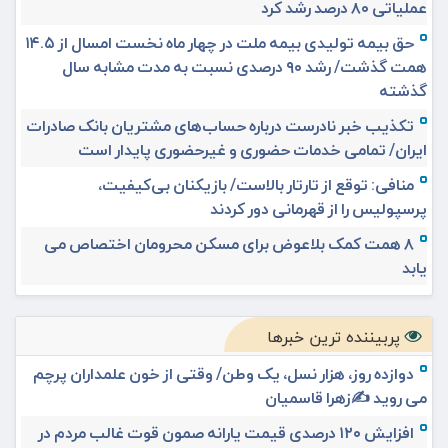
عملیاتی ۸۰ درصد رشد کرد
حق بیمه تولیدی بیمه ملت در چهار ماه نخست امسال از ۱۴.۵
همت گذشت/ رشد ۹۰ درصدی نسبت به مدت مشابه سال
گذشته
تکذیب خبر نادرست درباره حساب‌های مشتریان بانک صادرات
ایران/ تمامی خدمات حضوری و غیرحضوری پایدار است
منافی: توقع از تارتار بالاست/ بازیکنان بی‌کیفیت،
پرسپولیس را از قهرمانی دور کردند
۸ همت کمک بلاعوض برای مسکن محرومان اختصاص می
یابد
پربیننده ترین خبرها
دوازده روز، هزار نسل، یک وطن/ وقتی از خون علمداران پرچم
می روید ✍️زهرا قاسمیان
افزایش ۱۲۰ درصدی قیمت یارانه صمون قوت غالب مردم در