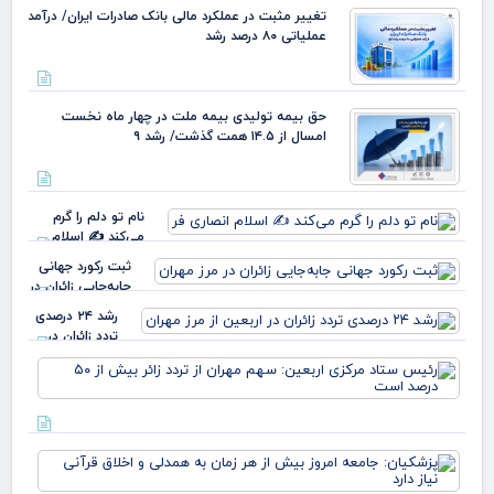
تغییر مثبت در عملکرد مالی بانک صادرات ایران/ درآمد
عملیاتی ۸۰ درصد رشد
حق بیمه تولیدی بیمه ملت در چهار ماه نخست
امسال از ۱۴.۵ همت گذشت/ رشد ۹
نام تو دلم را گرم
می‌کند ✍️ اسلام
انصاری فر
ثبت رکورد جهانی
جابه‌جایی زائران در
مرز مهران
رشد ۲۴ درصدی
تردد زائران در
اربعین از مرز
رئ
مهران
ستا
مرک
ارب
سه
پزش
مهر
جام
ترد