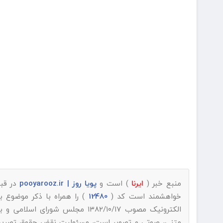
منبع خبر (
ایرنا
) است و
پویا روز | pooyarooz.ir
در قبا
خواهشمند است کد (
12480
) را همراه با ذکر موضوع 
الکترونیک مصوب ۱۳۸۲/۱۰/۱۷ مجلس شورای اسلامی و با عنایت به اینکه
متنی، صوتی و تصویر است، مسئولیت نقض حقوق تصریح شده