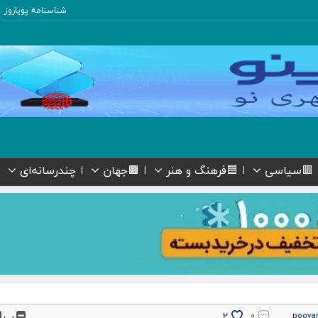
شناسنامه پویاروز
🟥سیاسی
🟦فرهنگ و هنر
🟫جهان
چندرسانه‌ای
پ
2
۰
pooya