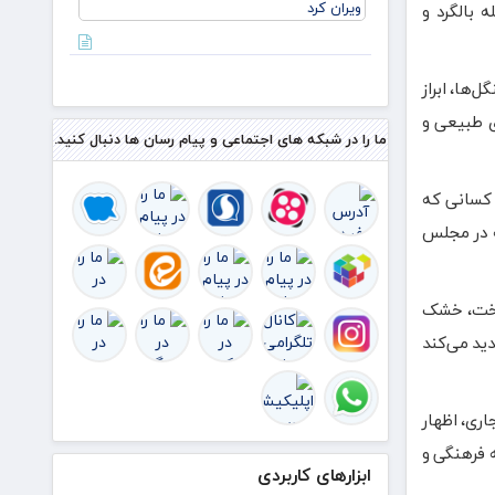
 بالگرد و
منافع
نشسته
ایران در
بدهید
قاهره:
ترامپ
‌ها، ابراز
اکنون
التماس
 عرصه‌های طبیعی و
توافقی
ما را در شبکه های اجتماعی و پیام رسان ها دنبال کنید.
را می‌کند
ک
 کسانی که
ه در مجلس
سوخت، خشک
دید می‌کند
اری، اظهار
ه فرهنگی و
ابزارهای کاربردی