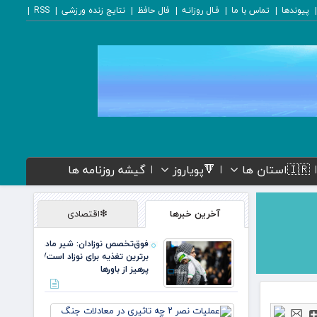
پیوندها
تماس با ما
فـال روزانـه
فال حافظ
نتایج زنده ورزشی
RSS
🇮🇷استان ها
🔻پویاروز
گیشه روزنامه ها
آخرین خبرها
❇اقتصادی
فوق‌تخصص نوزادان: شیر مادر
برترین تغذیه برای نوزاد است/
پرهیز از باورها
عملیات