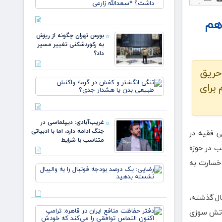
نصر ۲ چه
تاثیری در
اهم
معادلات
جنگ
بورس تهران چگونه از ریزش
داشت؟
به رکوردشکنی تغییر مسیر
*سعدالله
داد؟
زارعی
 حریق
تنگی
 برای
انگشتر
و کفش
در گرما؛
واکنش
غریب‌آبادی: دیپلماسی در
طبیعی
جنگ ادامه دارد، اما با ادبیاتی
ی فقیه در
بدن یا
متناسب با شرایط
هشدار
ب در حوزه
جدی؟
خسارت‌ به
رضایی:
یک
درصد
بودجه
ال گذشته،
فوتبال را
دفتر
ع آتش سوزی
به
حفاظت
والیبال