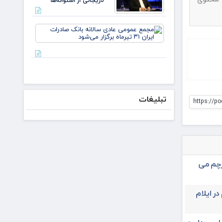
لاریجانی از استوانه‌ها
مجمع
عمومی
عادی
سالانه
بانک
صادرات
ایران ۳۱
تیرماه
تبلیغات
برگزار
https://po
می‌شود
رچم می
در ایلام