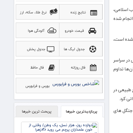
ب اسلامی،
نتایج زنده
نرخ طلا، سکه، ارز
 انجام شده
قیمت خودرو
آلودگی هوا
 شده است،
جدول لیگ ها
جدول پخش
ورزشی
ن نهال توسط منابع طبیعی در سراسر
فال روزانه
فال حافظ
ن‌ها تداوم
بورس و فرابورس
ع طبیعی در
نی کرد.
 میزان سهم جنگل های
پربازدیدترین خبرها
پربحث ترین خبرها
دوازده
روز، هزار