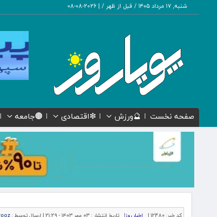
شنبه, ۱۷ مرداد ۱۴۰۵ / قبل از ظهر /
|
2026-08-08
صفحه نخست
🔮ورزش
❇اقتصادی
🟤جامعه
کد خبر:
12480 |
اخبار روز
|
تاریخ انتشار :
۰۳ مهر ۱۴۰۳ - ۲۱:۲۹ |
ارسال توسط :
rooz