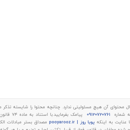
ل محتوای آن هیچ مسئولیتی ندارد. چنانچه محتوا را شایسته تذکر می‌
به شماره
09120720761
پیامک بفرمایید.با استن
پویا روز | pooyarooz.ir
مصداق بستر مبادلات الکت
 مولفان در قانون فوق از قبیل تکثیر، اجرا و توزیع و یا هر گونه