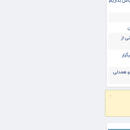
پاس بداریم
ن
ی از
یران ۳۱ تیرماه برگزار
 و همدلی
×