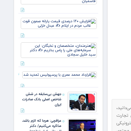
نسل، یک
وطن/
وقتی از
خون
افزایش
علمداران
۱۲۰
پرچم می
درصدی
روید ✍️
قیمت
زهر
یارانه
هنرمندان،
صمون
متخصصان
قوت
و نخبگان:
غالب
این
مردم در
سرمایه‌های
ایلام ✍️
ملی را پا
عبدل
قرارداد
بداریم ✍️
خزل
محمد عمری
دکتر
با
پرسپولیس
جهش بی‌سابقه در شش
تمدید شد
شاخص اصلی بانک صادرات
ایران
دانید،
اد به ماده ۷۴ قانون تجارت
عراقچی: هرجا که لازم باشد،
رونیکی
مذاکره می‌کنیم/ دکتر
 محتوی