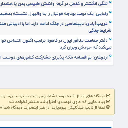
تنگی انگشتر و کفش در گرما؛ واکنش طبیعی بدن یا هشدار
رضایی: یک درصد بودجه فوتبال را به والیبال نشسته بدهید
غریب‌آبادی: دیپلماسی در جنگ ادامه دارد، اما با ادبیاتی مت
شرایط جنگی
دفتر حفاظت منافع ایران در قاهره: ترامپ اکنون التماس تواف
می‌کند که خودش ویران کرد
اردوغان: توافقنامه مکه پذیرای مشارکت کشورهای دوست 
دیدگاه های ارسال شده توسط شما، پس از تایید توسط پویا روز | pooyarooz.ir در وب سایت منتشر خواهد 
پیام هایی که حاوی تهمت یا افترا باشد منتشر نخواهد شد.
لطفا از تایپ فینگلیش بپرهیزید. در غیر اینصورت دیدگاه شما م