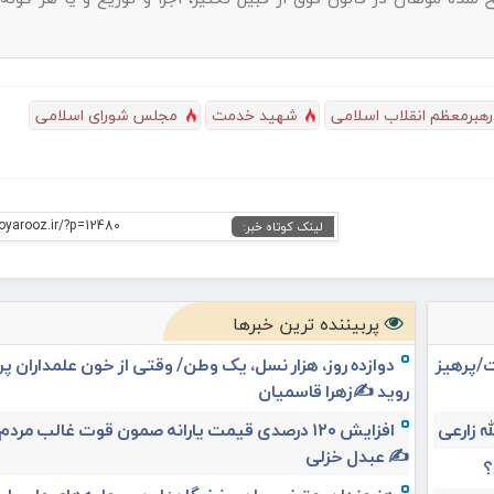
رهبرمعظم انقلاب اسلامی
شهید خدمت
مجلس شورای اسلامی
oyarooz.ir/?p=12480
لینک کوتاه خبر:
پربیننده ترین خبرها
ت/پرهیز
دوازده روز، هزار نسل، یک وطن/ وقتی از خون علمداران پ
روید ✍️زهرا قاسمیان
افزایش ۱۲۰ درصدی قیمت یارانه صمون قوت غالب مردم 
✍️ عبدل خزلی
؟