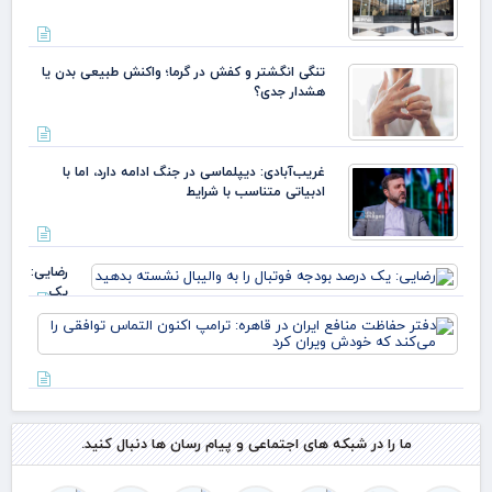
تنگی انگشتر و کفش در گرما؛ واکنش طبیعی بدن یا
هشدار جدی؟
غریب‌آبادی: دیپلماسی در جنگ ادامه دارد، اما با
ادبیاتی متناسب با شرایط
رضایی:
یک
درصد
دفت
بودجه
حف
فوتبال را
منا
به
ایر
والیبال
قاه
نشسته
ترا
بدهید
اکن
ما را در شبکه های اجتماعی و پیام رسان ها دنبال کنید.
الت
توا