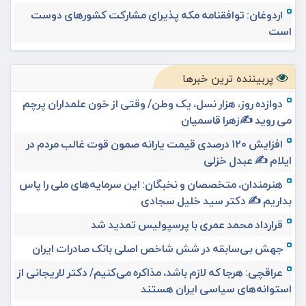
اردوغان: توافقنامه مکه پذیرای مشارکت کشورهای دوست
است
پربیننده ترین خبرها
دوازده روز، هزار نسل، یک وطن/ وقتی از خون علمداران پرچم
می روید ✍️زهرا قاسمیان
افزایش ۱۲۰ درصدی قیمت یارانه صمون قوت غالب مردم در
ایلام ✍️ عبدل خزلی
هنرمندان، متخصصان و نخبگان: این سرمایه‌های ملی را پاس
بداریم ✍️ دکتر سید خلیل سجادی
قرارداد محمد عمری با پرسپولیس تمدید شد
جهش بی‌سابقه در شش شاخص اصلی بانک صادرات ایران
عراقچی: هرجا که لازم باشد، مذاکره می‌کنیم/ دکتر لاریجانی از
استوانه‌های سیاسی ایران هستند