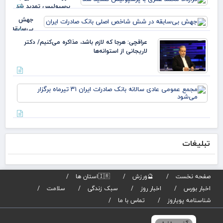
ملی
عبد
پرسپولیس تمدید شد
بدا
خز
دکت
جهش
بی‌سابقه
در شش
عراقچی: هرجا که لازم باشد، مذاکره می‌کنیم/ دکتر
شاخص
لاریجانی از استوانه‌ها
اصلی
بانک
صادرات
ایران
مج
عم
عاد
سال
بان
صاد
تبلیغات
تیر
برگز
می
صفحه نخست
🔮ورزش
🇮🇷استان ها
اخبار بورس
اخبار روز
سبک زندگی
سلامت
شناسنامه پویاروز
تماس با ما