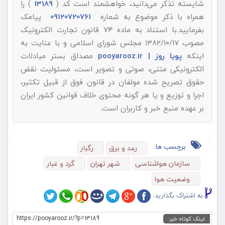
شایسته تذکر می‌دانید، خواهشمند است کد (
13189
) را
همراه با ذکر موضوع به شماره
09120720761
پیامک
بفرمایید.با استناد به ماده ۷۴ قانون تجارت الکترونیک
مصوب ۱۳۸۲/۱۰/۱۷ مجلس شورای اسلامی و با عنایت به
اینکه
پویا روز | pooyarooz.ir
مصداق بستر مبادلات
الکترونیکی متنی، صوتی و تصویر است، مسئولیت نقض
حقوق تصریح شده مولفان در قانون فوق از قبیل تکثیر،
اجرا و توزیع و یا هر گونه محتوی خلاف قوانین کشور ایران
بر عهده منبع خبر و کاربران است.
برچسب ها:
رعد و برق
رگبار
سازمان هواشناسی
شهر تهران
گرد و غبار
وضعيت هوا
به اشتراک بگذارید:
https://pooyarooz.ir/?p=13189
لینک کوتاه خبر: