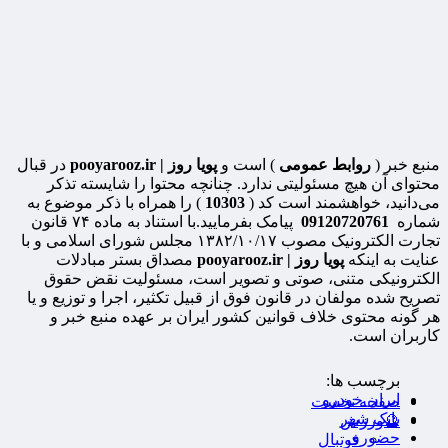
منبع خبر (
روابط عمومی
) است و
پویا روز | pooyarooz.ir
در قبال
محتوای آن هیچ مسئولیتی ندارد. چنانچه محتوا را شایسته تذکر
می‌دانید، خواهشمند است کد (
10303
) را همراه با ذکر موضوع به
شماره
09120720761
پیامک بفرمایید.با استناد به ماده ۷۴ قانون
تجارت الکترونیک مصوب ۱۳۸۲/۱۰/۱۷ مجلس شورای اسلامی و با
عنایت به اینکه
پویا روز | pooyarooz.ir
مصداق بستر مبادلات
الکترونیکی متنی، صوتی و تصویر است، مسئولیت نقض حقوق
تصریح شده مولفان در قانون فوق از قبیل تکثیر، اجرا و توزیع و یا
هر گونه محتوی خلاف قوانین کشور ایران بر عهده منبع خبر و
کاربران است.
برچسب ها:
ایران خودرو
صفحه نخست
بانک شهر
🔮ورزش
حضوری
فوتبال