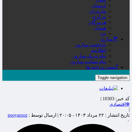
لرستان
مازندران
مرکزی
هرمزگان
همدان
یزد
🔻پویاروز
یادداشت پویاروز
اطلاعیه
پیام تبریک پویاروز
پیام تسلیت پویاروز
گیشه روزنامه ها
Toggle navigation
کد خبر:
10303 |
❇اقتصادی
|
تاریخ انتشار :
۲۲ مرداد ۱۴۰۳ - ۲۰:۰۵ |
ارسال توسط :
pooyarooz
۰