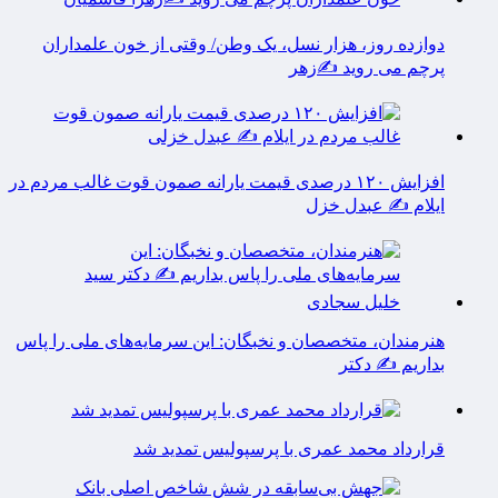
دوازده روز، هزار نسل، یک وطن/ وقتی از خون علمداران
پرچم می روید ✍️زهر
افزایش ۱۲۰ درصدی قیمت یارانه صمون قوت غالب مردم در
ایلام ✍️ عبدل خزل
هنرمندان، متخصصان و نخبگان: این سرمایه‌های ملی را پاس
بداریم ✍️ دکتر
قرارداد محمد عمری با پرسپولیس تمدید شد