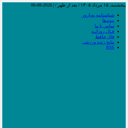
پنجشنبه, ۱۵ مرداد ۱۴۰۵ / بعد از ظهر /
|
2026-08-06
شناسنامه پویاروز
پیوندها
تماس با ما
فـال روزانـه
فال حافظ
نتایج زنده ورزشی
RSS