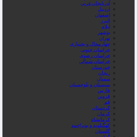
آذربایجان غربی
اردبیل
اصفهان
البرز
ایلام
بوشهر
تهران
چهارمحال و بختیاری
خراسان جنوبی
خراسان رضوی
خراسان شمالی
خوزستان
زنجان
سمنان
سیستان و بلوچستان
فارس
قزوین
قم
کردستان
کرمان
کرمانشاه
کهگیلویه و بویراحمد
گلستان
گیلان