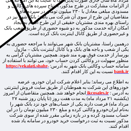
مرداد ماه سال جاری صورت پذیرد. لذا با عنایت به این امر که یکی
از الزامات مشارکت در طرح مذکور، افتتاح سپرده های وکالتی و
مسدودی مبلغی معادل با ۲۳۰ میلیون تومان در سپرده های
متقاضیان این طرح از سوی آن شرکت می باشد؛ بانک شهر نیز در
راستای بهره مندی مشتریان حقیقی از این طرح اقدام به ایجاد
امکان ارائه خدمت مذکور به دو شیوه حضوری از طریق شعب بانک
و غیرحضوری از طریق کانال اینترنت بانک کرده است.
درهمین راستا، مشتریان بانک شهر می‌توانند با مراجعه حضوری به
یکی از شعب‏ و باجه های بانک و یا کانال اینترنت بانک – ماژول
بورسار از خدمت فوق بهره مند شوند. همچنین مشتریان گرامی به
منظور سهولت در وکالتی کردن حساب خود، می توانند با استفاده از
سامانه حساب وکالتی بانک شهر به آدرس:
https://vekalati.shahr-
bank.ir
نسبت به این کار اقدام کنند.
به اطلاع می رساند؛ بنابر اعلام شرکت ایران خودرو، عرضه
خودروهای این شرکت به هموطنان از طریق سایت فروش اینترنتی
به آدرس :
ikcosales.ir
انجام خواهد شد. همچنین متقاضیان از امروز
(یکشنبه ۲۱ مرداد ماه) به مدت هفت روز (تا پایان روز شنبه ۲۷
مرداد ماه) فرصت دارند یکی از حساب‌های خود نزد بانک‌ شهر را
به‌نام ایران‌خودرو وکالتی کرده و مبلغ ۲۳۰ میلیون تومان را در این
حساب مسدود کرده و در بازه زمانی مقرر شده از سوی شرکت
مذکور نسبت به ثبت درخواست خرید خودرو در سامانه یاد شده
اقدام کنند.