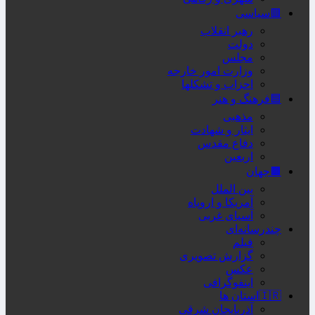
🟥سیاسی
رهبر انقلاب
دولت
مجلس
وزارت امور خارجه
احزاب و تشکلها
🟦فرهنگ و هنر
مذهبی
ایثار و شهادت
دفاع مقدس
اربعین
🟫جهان
بین الملل
آمریکا و اروپاه
آسیای غربی
چندرسانه‌ای
فیلم
گزارش تصویری
عکس
اینفوگرافی
🇮🇷استان ها
آذربایجان شرقی