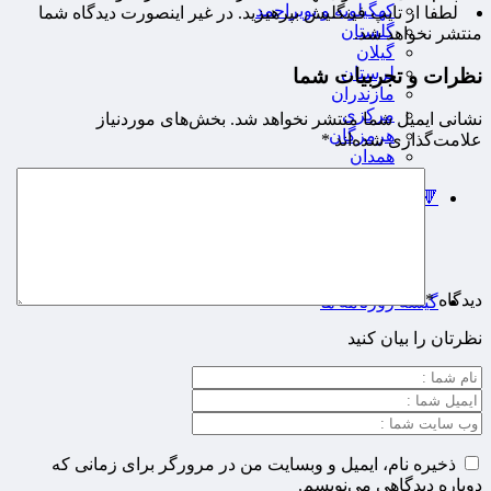
کهگیلویه و بویراحمد
لطفا از تایپ فینگلیش بپرهیزید. در غیر اینصورت دیدگاه شما
گلستان
منتشر نخواهد شد.
گیلان
لرستان
نظرات و تجربیات شما
مازندران
مرکزی
نشانی ایمیل شما منتشر نخواهد شد.
بخش‌های موردنیاز
هرمزگان
علامت‌گذاری شده‌اند
*
همدان
یزد
🔻پویاروز
یادداشت پویاروز
اطلاعیه
پیام تبریک پویاروز
پیام تسلیت پویاروز
دیدگاه
*
گیشه روزنامه ها
نظرتان را بیان کنید
ذخیره نام، ایمیل و وبسایت من در مرورگر برای زمانی که
دوباره دیدگاهی می‌نویسم.