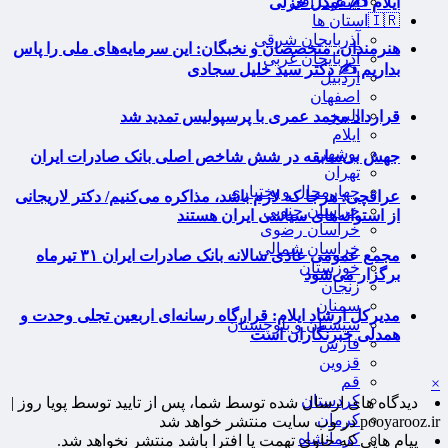
اینفوگرافی
ایلام ✍️ عبدل خزلی
🇮🇷استان ها
آذربایجان شرقی
هنرمندان، متخصصان و نخبگان: این سرمایه‌های ملی را پاس
آذربایجان غربی
بداریم ✍️ دکتر سید خلیل سجادی
اردبیل
اصفهان
البرز
قرارداد محمد عمری با پرسپولیس تمدید شد
ایلام
بوشهر
جهش بی‌سابقه در شش شاخص اصلی بانک صادرات ایران
تهران
چهارمحال و بختیاری
عراقچی: هرجا که لازم باشد، مذاکره می‌کنیم/ دکتر لاریجانی
خراسان جنوبی
از استوانه‌های سیاسی ایران هستند
خراسان رضوی
خراسان شمالی
مجمع عمومی عادی سالانه بانک صادرات ایران ۳۱ تیرماه
خوزستان
برگزار می‌شود
زنجان
سمنان
مدیرکل ارشاد ایلام: قرارگاه رسانه‌ای اربعین تجلی وحدت و
سیستان و بلوچستان
همدلی خبرنگاران است
فارس
قزوین
قم
×
کردستان
دیدگاه های ارسال شده توسط شما، پس از تایید توسط پویا روز |
کرمان
pooyarooz.ir در وب سایت منتشر خواهد شد
کرمانشاه
پیام هایی که حاوی تهمت یا افترا باشد منتشر نخواهد شد.