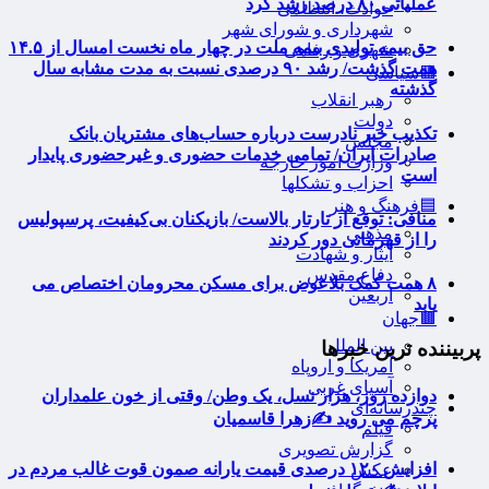
عملیاتی ۸۰ درصد رشد کرد
حوادث، انتظامی
شهرداری و شورای شهر
حق بیمه تولیدی بیمه ملت در چهار ماه نخست امسال از ۱۴.۵
شهری و رفاهی
همت گذشت/ رشد ۹۰ درصدی نسبت به مدت مشابه سال
🟥سیاسی
گذشته
رهبر انقلاب
دولت
تکذیب خبر نادرست درباره حساب‌های مشتریان بانک
مجلس
صادرات ایران/ تمامی خدمات حضوری و غیرحضوری پایدار
وزارت امور خارجه
است
احزاب و تشکلها
🟦فرهنگ و هنر
منافی: توقع از تارتار بالاست/ بازیکنان بی‌کیفیت، پرسپولیس
مذهبی
را از قهرمانی دور کردند
ایثار و شهادت
دفاع مقدس
۸ همت کمک بلاعوض برای مسکن محرومان اختصاص می
اربعین
یابد
🟫جهان
بین الملل
پربیننده ترین خبرها
آمریکا و اروپاه
آسیای غربی
دوازده روز، هزار نسل، یک وطن/ وقتی از خون علمداران
چندرسانه‌ای
پرچم می روید ✍️زهرا قاسمیان
فیلم
گزارش تصویری
افزایش ۱۲۰ درصدی قیمت یارانه صمون قوت غالب مردم در
عکس