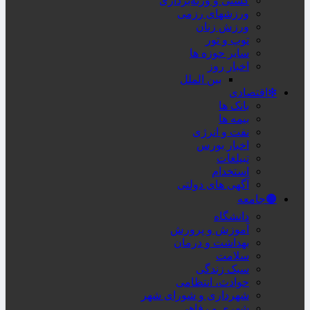
کشتی و وزنه‌برداری
ورزشهای رزمی
ورزش زنان
توپ و تور
سایر حوزه ها
اخبار روز
بین الملل
❇اقتصادی
بانک ها
بیمه ها
نفت و انرژی
اخبار بورس
تبیلغات
استخدام
آگهی های دولتی
🟤جامعه
دانشگاه
آموزش و پرورش
بهداشت و درمان
سلامت
سبک زندگی
حوادث، انتظامی
شهرداری و شورای شهر
شهری و رفاهی