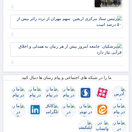
رئ
ستا
مر
ارب
سه
پزش
مهر
جام
از 
امر
زائ
از 
بیش
به 
۵۰
اخل
در
ما را در شبکه های اجتماعی و پیام رسان ها دنبال کنید.
قرآ
اس
دار