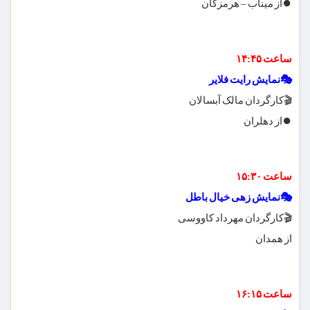
⏺از میناب – هرمزگان
ساعت ۱۴:۴۵
🎭نمایش رایت فلایر
🎬کارگردان مالک آبسالان
⏺از دهلران
ساعت ۱۵:۳۰
🎭نمایش زهی خیال باطل
🎬کارگردان مهرداد کاووسی
از همدان
ساعت ۱۶:۱۵