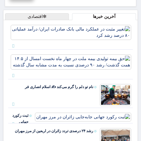
آخرین خبرها
❇اقتصادی
تغی
مثب
عمل
مال
بان
حق 
صا
تول
ایر
بیم
درآ
ملت
عمل
چها
۰
نام تو دلم را گرم می‌کند ✍️ اسلام انصاری فر
نخ
رش
ام
ا
هم
گذ
ثبت رکورد
رشد
جهانی
جابه‌جایی
رشد ۲۴ درصدی تردد زائران در اربعین از مرز مهران
زائران در مرز
مهران