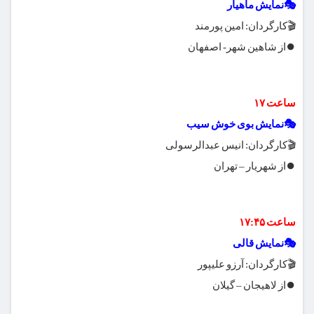
🎭نمایش ماهیار
🎬کارگردان: امین پورمند
⏺از شاهین شهر- اصفهان
ساعت ۱۷
🎭نمایش بوی خوش سیب
🎬کارگردان: انیس عبدالرسولی
⏺از شهریار – تهران
ساعت ۱۷:۴۵
🎭نمایش قالی
🎬کارگردان: آرزو علیپور
⏺از لاهیجان – گیلان