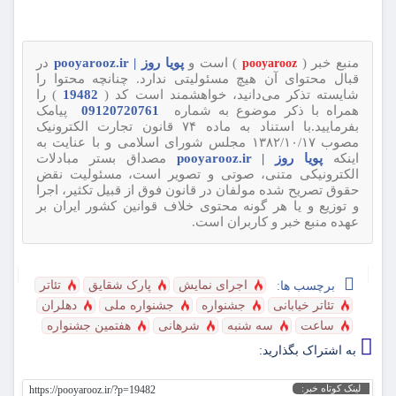
منبع خبر (
) است و
پویا روز | pooyarooz.ir
در
pooyarooz
قبال محتوای آن هیچ مسئولیتی ندارد. چنانچه محتوا را
شایسته تذکر می‌دانید، خواهشمند است کد (
19482
) را
همراه با ذکر موضوع به شماره
09120720761
پیامک
بفرمایید.با استناد به ماده ۷۴ قانون تجارت الکترونیک
مصوب ۱۳۸۲/۱۰/۱۷ مجلس شورای اسلامی و با عنایت به
اینکه
پویا روز | pooyarooz.ir
مصداق بستر مبادلات
الکترونیکی متنی، صوتی و تصویر است، مسئولیت نقض
حقوق تصریح شده مولفان در قانون فوق از قبیل تکثیر، اجرا
و توزیع و یا هر گونه محتوی خلاف قوانین کشور ایران بر
عهده منبع خبر و کاربران است.
اجرای نمایش
پارک شقایق
تئاتر
برچسب ها:
تئاتر خیابانی
جشنواره
جشنواره ملی
دهلران
ساعت
سه شنبه
شرهانی
هفتمین جشنواره
به اشتراک بگذارید:
لینک کوتاه خبر:
https://pooyarooz.ir/?p=19482