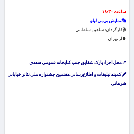
ساعت ۱۸:۳۰
🎭نمایش بی بی لیلو
🎬کارگردان: شاهین سلطانی
⏺از تهران
📍محل اجرا: پارک شقایق جنب کتابخانه عمومی سعدی
🖋کمیته تبلیغات و اطلاع‌رسانی هفتمین جشنواره ملی تئاتر خیابانی
شرهانی