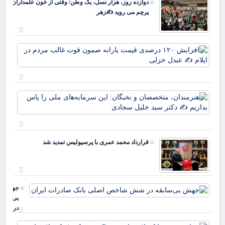
دوازده روز، هزار نسل، یک وطن/ وقتی از خون علمداران
پرچم می روید ✍️زهر
افز
۱۲۰
در
قی
یارا
هنر
صم
مت
قو
نخب
غا
سرم
مرد
ملی
ایل
قرارداد محمد عمری با پرسپولیس تمدید شد
بدا
عب
دکت
خز
جهش
بی‌سابقه
در شش
شاخص
عرا