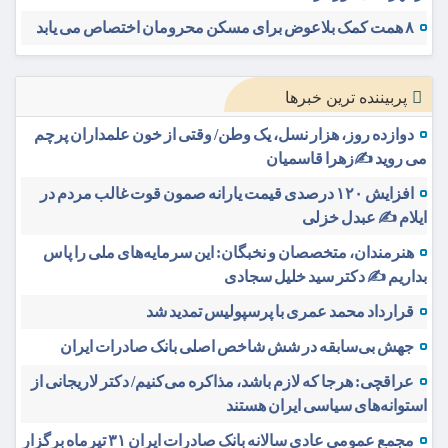
۸ همت کمک بلاعوض برای مسکن محرومان اختصاص می یابد
پربیننده ترین خبرها
دوازده روز، هزار نسل، یک وطن/ وقتی از خون علمداران پرچم
می روید ✍️زهرا قاسمیان
افزایش ۱۲۰ درصدی قیمت یارانه صمون قوت غالب مردم در
ایلام ✍️ عبدل خزلی
هنرمندان، متخصصان و نخبگان: این سرمایه‌های ملی را پاس
بداریم ✍️ دکتر سید خلیل سجادی
قرارداد محمد عمری با پرسپولیس تمدید شد
جهش بی‌سابقه در شش شاخص اصلی بانک صادرات ایران
عراقچی: هرجا که لازم باشد، مذاکره می‌کنیم/ دکتر لاریجانی از
استوانه‌های سیاسی ایران هستند
مجمع عمومی عادی سالانه بانک صادرات ایران ۳۱ تیرماه برگزار