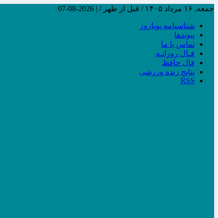
جمعه, ۱۶ مرداد ۱۴۰۵ / قبل از ظهر /
|
2026-08-07
شناسنامه پویاروز
پیوندها
تماس با ما
فـال روزانـه
فال حافظ
نتایج زنده ورزشی
RSS