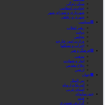
سبک زندگی
حوادث، انتظامی
شهرداری و شورای شهر
شهری و رفاهی
🟥سیاسی
رهبر انقلاب
دولت
مجلس
وزارت امور خارجه
احزاب و تشکلها
🟦فرهنگ و هنر
مذهبی
ایثار و شهادت
دفاع مقدس
اربعین
🟫جهان
بین الملل
آمریکا و اروپاه
آسیای غربی
چندرسانه‌ای
فیلم
گزارش تصویری