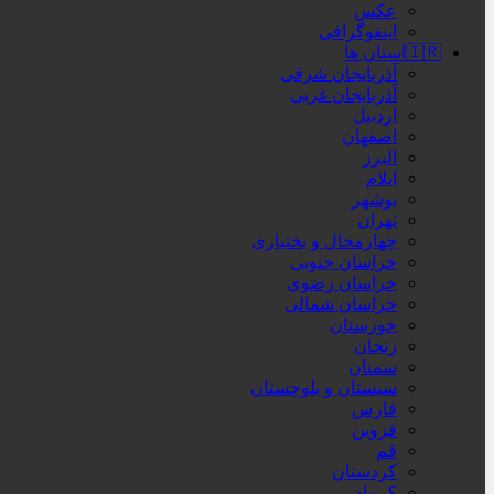
عکس
اینفوگرافی
🇮🇷استان ها
آذربایجان شرقی
آذربایجان غربی
اردبیل
اصفهان
البرز
ایلام
بوشهر
تهران
چهارمحال و بختیاری
خراسان جنوبی
خراسان رضوی
خراسان شمالی
خوزستان
زنجان
سمنان
سیستان و بلوچستان
فارس
قزوین
قم
کردستان
کرمان