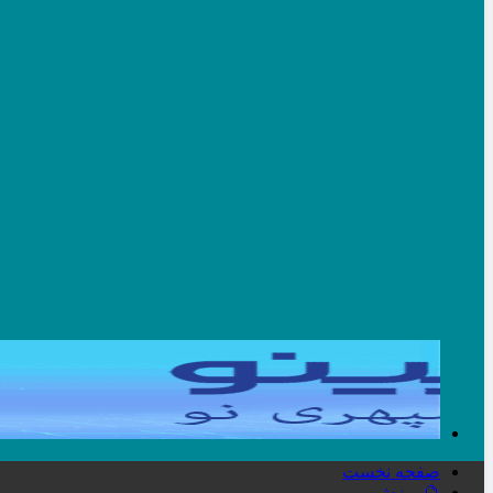
صفحه نخست
🔮ورزش