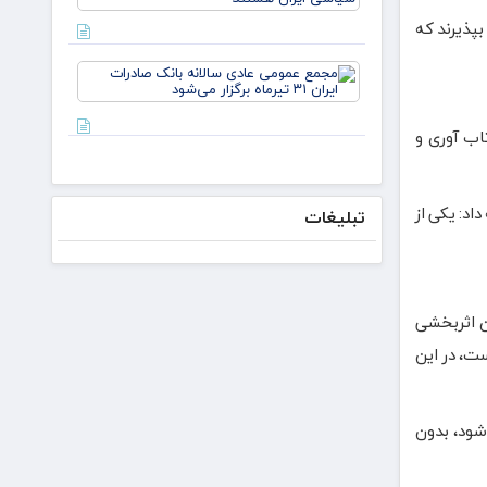
لازم باشد،
ایران
مذاکره
بپذیرند که
می‌کنیم/
دکتر
مجمع
لاریجانی از
عمومی
استوانه‌ها
عادی
سالانه
تاب آوری و
بانک
صادرات
ایران ۳۱
تیرماه
اد: یکی از
تبلیغات
برگزار
می‌شود
ن اثربخشی
ت، در این
شود، بدون