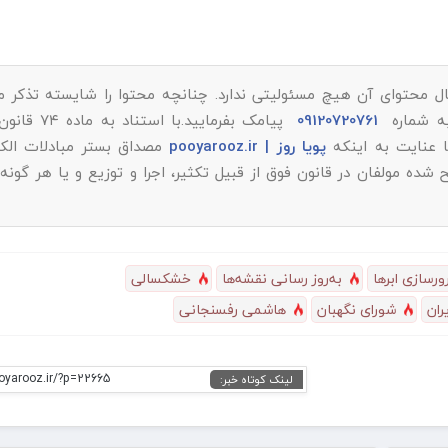
ل محتوای آن هیچ مسئولیتی ندارد. چنانچه محتوا را شایسته تذکر می‌
به شماره
09120720761
پیامک بفرمایید.با است
پویا روز | pooyarooz.ir
مصداق بستر مبادلات الکت
 مولفان در قانون فوق از قبیل تکثیر، اجرا و توزیع و یا هر گونه
رورسازی ابرها
به‌روز رسانی نقشه‌ها
خشکسالی
ران
شورای نگهبان
هاشمی رفسنجانی
ooyarooz.ir/?p=22665
لینک کوتاه خبر: