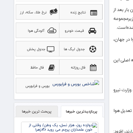
نخستین بار بعد از
نتایج زنده
نرخ طلا، سکه، ارز
زیرمجموعه
شده‌است.
قیمت خودرو
آلودگی هوا
 تعدیل وضع هوا در جهان،
جدول لیگ ها
جدول پخش
ورزشی
 اصلی این
فال روزانه
فال حافظ
بورس و فرابورس
ورد تایید وزارت نیرو
 تعدیل هوا
پربازدیدترین خبرها
پربحث ترین خبرها
دوازده
روز، هزار
شور در این زمینه فعالیت دارند، افزود: