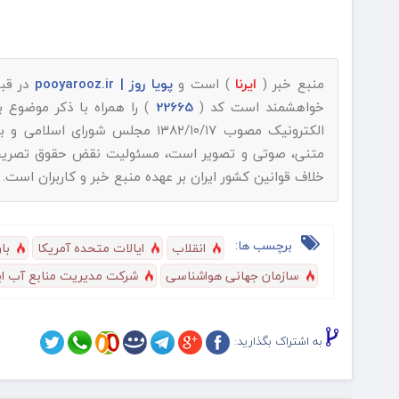
منبع خبر (
ایرنا
) است و
پویا روز | pooyarooz.ir
در قبا
خواهشمند است کد (
22665
) را همراه با ذکر موضوع 
الکترونیک مصوب ۱۳۸۲/۱۰/۱۷ مجلس شورای اسلامی و با عنایت به اینکه
متنی، صوتی و تصویر است، مسئولیت نقض حقوق تصریح شده
خلاف قوانین کشور ایران بر عهده منبع خبر و کاربران است.
برچسب ها:
انقلاب
ایالات متحده آمریکا
با
سازمان جهانی هواشناسی
شرکت مدیریت منابع آب ای
به اشتراک بگذارید: