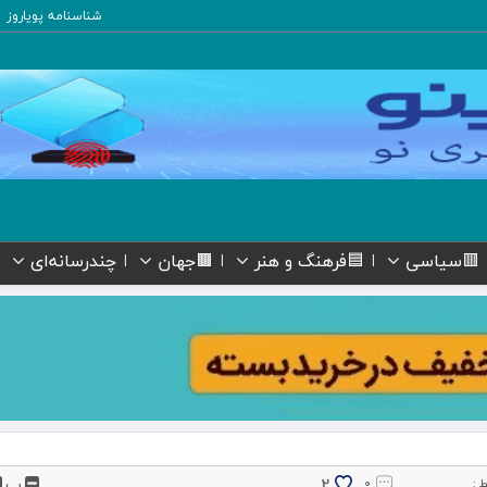
شناسنامه پویاروز
🟥سیاسی
🟦فرهنگ و هنر
🟫جهان
چندرسانه‌ای
پ
2
 :
۰