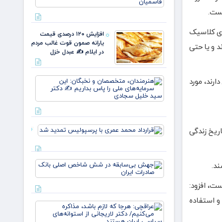
نسل، یک
است.
وطن/
وقتی از
خون
ای کلاسیک
افزایش ۱۲۰ درصدی قیمت
علمداران
یارانه صمون قوت غالب مردم
د و یا حتی
پرچم می
در ایلام ✍️ عبدل خزل
روید ✍️
زهر
هنرمندان،
ارند، مورد
متخصصان
و نخبگان:
این
سرمایه‌های
ملی را پا
قرارداد
اریخ زندگی
بداریم ✍️
محمد عمری
دکتر
با
پرسپولیس
جهش
تمدید شد
ند.
بی‌سابقه
در شش
ت، افزود:
شاخص
اصلی
و استفاده
عراقچی:
بانک
هرجا که
صادرات