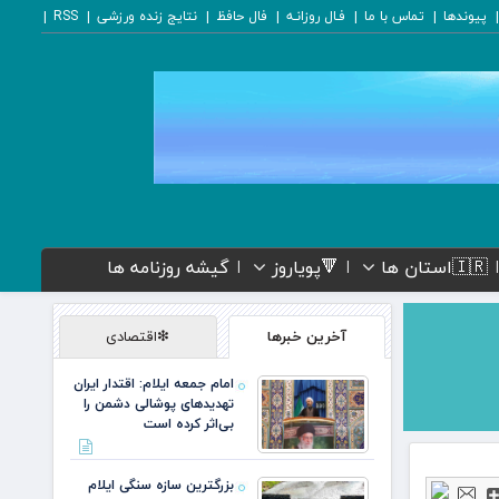
پیوندها
تماس با ما
فـال روزانـه
فال حافظ
نتایج زنده ورزشی
RSS
🇮🇷استان ها
🔻پویاروز
گیشه روزنامه ها
آخرین خبرها
❇اقتصادی
امام جمعه ایلام: اقتدار ایران
تهدیدهای پوشالی دشمن را
بی‌اثر کرده است
بزرگترین سازه سنگی ایلام