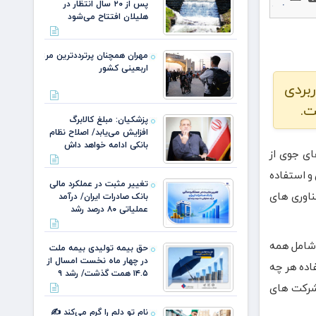
پس از ۲۰ سال انتظار در
هلیلان افتتاح می‌شود
مهران همچنان پرترددترین مرز
اربعینی کشور
ربردی
ت.
پزشکیان: مبلغ کالابرگ
افزایش می‌یابد/ اصلاح نظام
بانکی ادامه خواهد داش
ای جوی از
 و استفاده
تغییر مثبت در عملکرد مالی
ناوری های
بانک صادرات ایران/ درآمد
عملیاتی ۸۰ درصد رشد
 شامل همه
حق بیمه تولیدی بیمه ملت
در چهار ماه نخست امسال از
فاده هر چه
۱۴.۵ همت گذشت/ رشد ۹
 شرکت های
نام تو دلم را گرم می‌کند ✍️