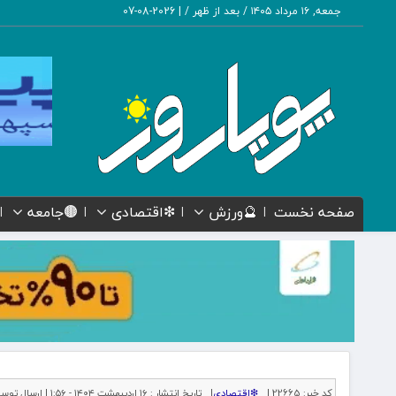
جمعه, ۱۶ مرداد ۱۴۰۵ / بعد از ظهر /
|
2026-08-07
صفحه نخست
🔮ورزش
❇اقتصادی
🟤جامعه
کد خبر:
22665 |
❇اقتصادی
|
تاریخ انتشار :
۱۶ اردیبهشت ۱۴۰۴ - ۱:۵۶ |
ارسال توسط