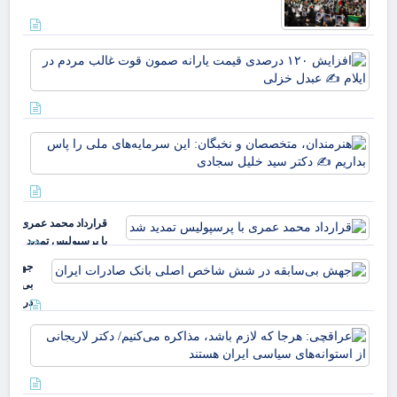
افز
۱۲۰
در
قی
یارا
هنر
صم
مت
قو
نخب
غا
سرم
مرد
ملی
ایل
قرارداد محمد عمری
بدا
عب
با پرسپولیس تمدید
دکت
خز
شد
جهش
بی‌سابقه
در شش
شاخص
عرا
اصلی
هرج
بانک
لاز
صادرات
مذا
ایران