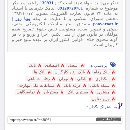
تذکر می‌دانید، خواهشمند است کد (
30931
) را همراه با ذکر
موضوع به شماره
09120720761
پیامک بفرمایید.با استناد
به ماده ۷۴ قانون تجارت الکترونیک مصوب ۱۳۸۲/۱۰/۱۷
مجلس شورای اسلامی و با عنایت به اینکه
پویا روز |
pooyarooz.ir
مصداق بستر مبادلات الکترونیکی متنی،
صوتی و تصویر است، مسئولیت نقض حقوق تصریح شده
مولفان در قانون فوق از قبیل تکثیر، اجرا و توزیع و یا هر
گونه محتوی خلاف قوانین کشور ایران بر عهده منبع خبر و
کاربران است.
اقتصاد
اقتصادی
بانک
برچسب ها:
بانک رفاه
بانک رفاه کارگران
بانک ها
بانکداری
بانکی
تهران
رفاه‌ اجتماعی
شبکه بانکی
غرفه بانک
مسابقات ملی مهارت
مشتری
مشتری بانک
مشتریان
نمایشگاهی
وزیر تعاون
به اشتراک بگذارید:
لینک کوتاه خبر:
https://pooyarooz.ir/?p=30931