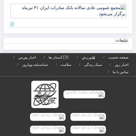
می‌
مج
دکت
عم
لار
عاد
از
سال
است
بان
صا
تبلیغات
تیر
برگ
صفحه نخست
🔮ورزش
🇮🇷استان ها
اخبار بورس
می‌
اخبار روز
سبک زندگی
سلامت
شناسنامه پویاروز
تماس با ما