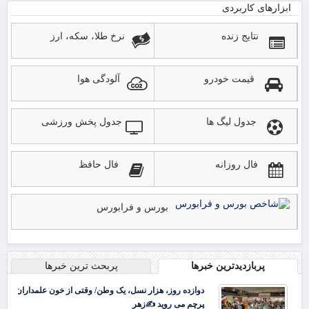
ابزارهای کاربردی
نتایج زنده
نرخ طلا، سکه، ارز
قیمت خودرو
آلودگی هوا
جدول لیگ ها
جدول پخش ورزشی
فال روزانه
فال حافظ
بورس و فرابورس
پربازدیدترین خبرها
پربحث ترین خبرها
دوازده روز، هزار نسل، یک وطن/ وقتی از خون علمداران
پرچم می روید ✍️زهر