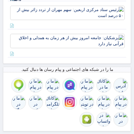
تردد
رئ
زائران در
ستا
اربعین از
مر
مرز
ارب
مهران
سه
پزش
مهر
جام
از 
امر
زائ
از 
بیش
به 
۵۰
اخل
در
ما را در شبکه های اجتماعی و پیام رسان ها دنبال کنید.
قرآ
اس
دار