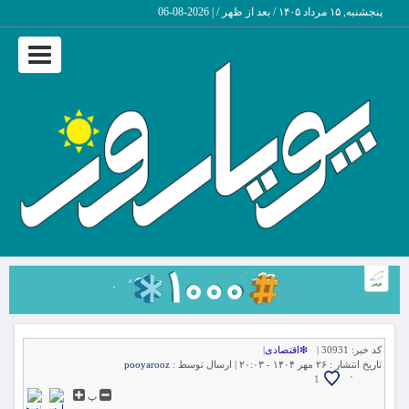
پنجشنبه, ۱۵ مرداد ۱۴۰۵ / بعد از ظهر /
|
2026-08-06
Toggle
vigation
کد خبر:
30931 |
❇اقتصادی
|
تاریخ انتشار :
۲۶ مهر ۱۴۰۴ - ۲۰:۰۳ |
ارسال توسط :
pooyarooz
۰
1
پ