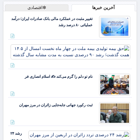
آخرین خبرها
❇اقتصادی
تغییر مثبت در عملکرد مالی بانک صادرات ایران/ درآمد
عملیاتی ۸۰ درصد رشد
حق 
تول
بیم
ملت
چها
نام تو دلم را گرم می‌کند ✍️ اسلام انصاری فر
نخ
ام
ا
هم
گذ
ثبت رکورد جهانی جابه‌جایی زائران در مرز مهران
رشد
رشد ۲۴
درصدی