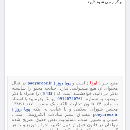
برگزار می شود./ایرنا
منبع خبر (
ایرنا
) است و
پویا روز | pooyarooz.ir
در قبال
محتوای آن هیچ مسئولیتی ندارد. چنانچه محتوا را شایسته
تذکر می‌دانید، خواهشمند است کد (
8432
) را همراه با ذکر
موضوع به شماره
09120720761
پیامک بفرمایید.با استناد
به ماده ۷۴ قانون تجارت الکترونیک مصوب ۱۳۸۲/۱۰/۱۷
مجلس شورای اسلامی و با عنایت به اینکه
پویا روز |
pooyarooz.ir
مصداق بستر مبادلات الکترونیکی متنی،
صوتی و تصویر است، مسئولیت نقض حقوق تصریح شده
مولفان در قانون فوق از قبیل تکثیر، اجرا و توزیع و یا هر
گونه محتوی خلاف قوانین کشور ایران بر عهده منبع خبر و