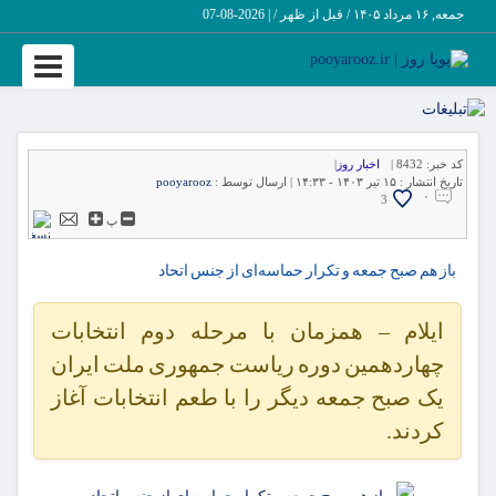
جمعه, ۱۶ مرداد ۱۴۰۵ / قبل از ظهر /
|
2026-08-07
Toggle
vigation
کد خبر:
8432 |
اخبار روز
|
تاریخ انتشار :
۱۵ تیر ۱۴۰۳ - ۱۴:۳۳ |
ارسال توسط :
pooyarooz
۰
3
پ
باز هم صبح جمعه و تکرار حماسه‌ای از جنس اتحاد
ایلام – همزمان با مرحله دوم انتخابات
چهاردهمین دوره ریاست جمهوری ملت ایران
یک صبح جمعه دیگر را با طعم انتخابات آغاز
کردند.