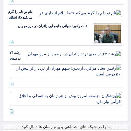
ملت
چها
نام تو دلم را گرم
نخ
می‌کند ✍️ اسلام
ام
انصاری فر
ا
ثبت رکورد جهانی جابه‌جایی زائران در مرز مهران
هم
گذ
رشد
رشد ۲۴
درصدی
تردد
رئ
زائران در
ستا
اربعین از
مر
مرز
ارب
مهران
سه
پزش
مهر
جام
از 
امر
زائ
از 
بیش
به 
۵۰
اخل
در
ما را در شبکه های اجتماعی و پیام رسان ها دنبال کنید.
قرآ