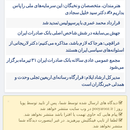
هنرمندان، متخصصان و نخبگان: این سرمایه‌های ملی را پاس
بداریم ✍️ دکتر سید خلیل سجادی
قرارداد محمد عمری با پرسپولیس تمدید شد
جهش بی‌سابقه در شش شاخص اصلی بانک صادرات ایران
عراقچی: هرجا که لازم باشد، مذاکره می‌کنیم/ دکتر لاریجانی از
استوانه‌های سیاسی ایران هستند
مجمع عمومی عادی سالانه بانک صادرات ایران ۳۱ تیرماه برگزار
می‌شود
مدیرکل ارشاد ایلام: قرارگاه رسانه‌ای اربعین تجلی وحدت و
همدلی خبرنگاران است
×
دیدگاه های ارسال شده توسط شما، پس از تایید توسط پویا
روز | pooyarooz.ir در وب سایت منتشر خواهد شد
پیام هایی که حاوی تهمت یا افترا باشد منتشر نخواهد شد.
لطفا از تایپ فینگلیش بپرهیزید. در غیر اینصورت دیدگاه شما
منتشر نخواهد شد.