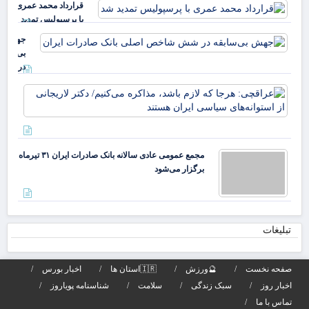
قرارداد محمد عمری
بدا
عب
با پرسپولیس تمدید
دکت
خز
شد
جهش
بی‌سابقه
در شش
شاخص
عرا
اصلی
هرج
بانک
لاز
صادرات
مذا
ایران
می‌
مجمع عمومی عادی سالانه بانک صادرات ایران ۳۱ تیرماه
دکت
برگزار می‌شود
لار
از
است
تبلیغات
صفحه نخست
🔮ورزش
🇮🇷استان ها
اخبار بورس
اخبار روز
سبک زندگی
سلامت
شناسنامه پویاروز
تماس با ما