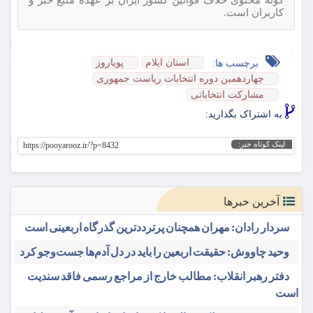
کاربران است.
استان ایلام
پویاروز
برچسب ها:
چهاردهمین دوره انتخابات ریاست جمهوری
مشارکت انتخاباتی
به اشتراک بگذارید:
لینک کوتاه خبر:
https://pooyarooz.ir/?p=8432
آخرین خبرها
سردار رادان: مهران همچنان پرترددترین گذرگاه اربعینی است
وحید چاووش: حقیقت اربعین را باید در دل آدم‌ها جست‌وجو کرد
دفتر رهبر انقلاب: مطالب خارج از مراجع رسمی فاقد سندیت
است