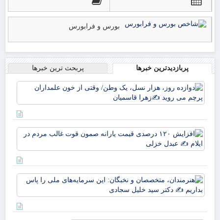
بورس و فرابورس
پربازدیدترین خبرها
پربحث ترین خبرها
دوا
روز
نسل
وط
وقت
افز
خو
۱۲۰
علم
در
پرچ
قی
روی
یارا
زهر
هنر
صم
مت
قو
نخب
غا
سرم
مرد
ملی
ایل