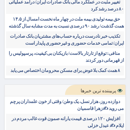
تغییر مثبت در عملکرد مالی بانک صادرات ایران/ درآمد عملیاتی
۸۰ درصد رشد کرد
حق بیمه تولیدی بیمه ملت در چهار ماه نخست امسال از ۱۴.۵
همت گذشت/ رشد ۹۰ درصدی نسبت به مدت مشابه سال گذشته
تکذیب خبر نادرست درباره حساب‌های مشتریان بانک صادرات
ایران/ تمامی خدمات حضوری و غیرحضوری پایدار است
منافی: توقع از تارتار بالاست/ بازیکنان بی‌کیفیت، پرسپولیس را
از قهرمانی دور کردند
۸ همت کمک بلاعوض برای مسکن محرومان اختصاص می یابد
پربیننده ترین خبرها
دوازده روز، هزار نسل، یک وطن/ وقتی از خون علمداران پرچم
می روید ✍️زهرا قاسمیان
افزایش ۱۲۰ درصدی قیمت یارانه صمون قوت غالب مردم در
ایلام ✍️ عبدل خزلی