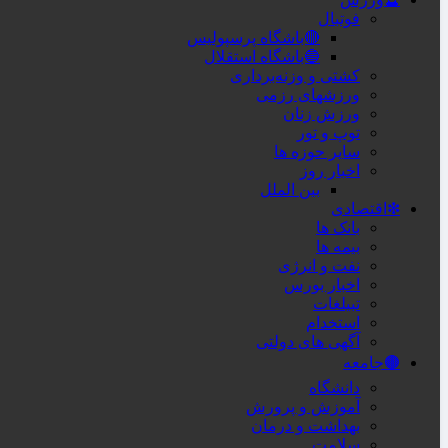
فوتبال
🔴باشگاه پرسپولیس
🔵باشگاه استقلال
کشتی و وزنه‌برداری
ورزشهای رزمی
ورزش زنان
توپ و تور
سایر حوزه ها
اخبار روز
بین الملل
❇اقتصادی
بانک ها
بیمه ها
نفت و انرژی
اخبار بورس
تبیلغات
استخدام
آگهی های دولتی
🟤جامعه
دانشگاه
آموزش و پرورش
بهداشت و درمان
سلامت