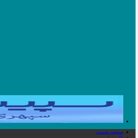
صفحه نخست
🔮ورزش