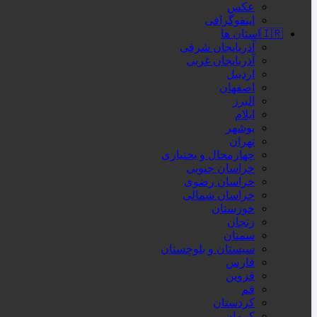
عکس
اینفوگرافی
🇮🇷استان ها
آذربایجان شرقی
آذربایجان غربی
اردبیل
اصفهان
البرز
ایلام
بوشهر
تهران
چهارمحال و بختیاری
خراسان جنوبی
خراسان رضوی
خراسان شمالی
خوزستان
زنجان
سمنان
سیستان و بلوچستان
فارس
قزوین
قم
کردستان
کرمان