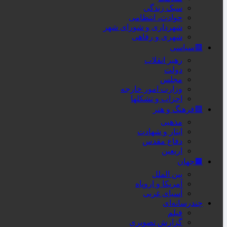
سبک زندگی
حوادث، انتظامی
شهرداری و شورای شهر
شهری و رفاهی
🟥سیاسی
رهبر انقلاب
دولت
مجلس
وزارت امور خارجه
احزاب و تشکلها
🟦فرهنگ و هنر
مذهبی
ایثار و شهادت
دفاع مقدس
اربعین
🟫جهان
بین الملل
آمریکا و اروپاه
آسیای غربی
چندرسانه‌ای
فیلم
گزارش تصویری