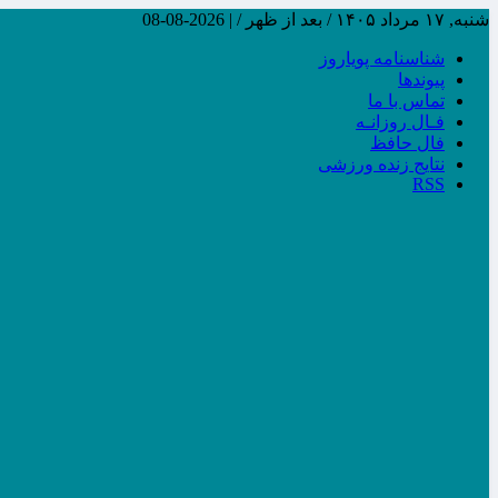
شنبه, ۱۷ مرداد ۱۴۰۵ / بعد از ظهر /
|
2026-08-08
شناسنامه پویاروز
پیوندها
تماس با ما
فـال روزانـه
فال حافظ
نتایج زنده ورزشی
RSS