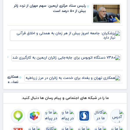
اربعین از مرز
رئیس ستاد مرکزی اربعین: سهم مهران از تردد زائر
مهران
بیش از ۵۰ درصد است
پزش
جام
امر
بیش
هر 
۳۸۰
به 
دست
و ا
اتو
قرآ
برای
دار
همکاری
جابه
تهران و
زائرا
بغداد
اربع
برای
کارگ
ما را در شبکه های اجتماعی و پیام رسان ها دنبال کنید.
خدمت
شد
به زائران
در مرز
زرباطیه