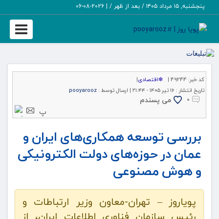
پنجشنبه, ۱۵ مرداد ۱۴۰۵ / بعد از ظهر /
|
2026-08-06
Toggle
igation
کد خبر:
49244 |
❇اقتصادی
|
تاریخ انتشار :
۱۶ تیر ۱۴۰۵ - ۲۱:۴۴ |
ارسال توسط :
pooyarooz
می پسندم
۰
پ
بررسی توسعه همکاری‌های ایران و
عمان در حوزه‌های دولت الکترونیکی
و هوش مصنوعی
پویاروز – تهران-معاون وزیر ارتباطات و
رئیس سازمان فناوری اطلاعات ایران، از