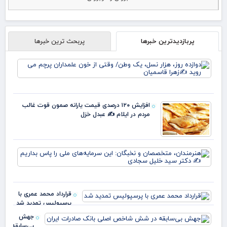
پربازدیدترین خبرها
پربحث ترین خبرها
دوا
روز
نس
وط
وقت
افزایش ۱۲۰ درصدی قیمت یارانه صمون قوت غالب
خو
مردم در ایلام ✍️ عبدل خزل
علم
پرچ
روی
زهر
هنر
مت
و ن
این
سرم
قرارداد محمد عمری با
ملی
پرسپولیس تمدید شد
بدا
دکت
جهش
بی‌سابقه