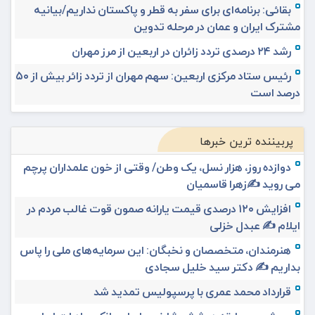
بقائی: برنامه‌ای برای سفر به قطر و پاکستان نداریم/بیانیه
مشترک ایران و عمان در مرحله تدوین
رشد ۲۴ درصدی تردد زائران در اربعین از مرز مهران
رئیس ستاد مرکزی اربعین: سهم مهران از تردد زائر بیش از ۵۰
درصد است
پربیننده ترین خبرها
دوازده روز، هزار نسل، یک وطن/ وقتی از خون علمداران پرچم
می روید ✍️زهرا قاسمیان
افزایش ۱۲۰ درصدی قیمت یارانه صمون قوت غالب مردم در
ایلام ✍️ عبدل خزلی
هنرمندان، متخصصان و نخبگان: این سرمایه‌های ملی را پاس
بداریم ✍️ دکتر سید خلیل سجادی
قرارداد محمد عمری با پرسپولیس تمدید شد