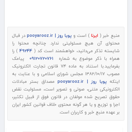
منبع خبر (
ایرنا
) است و
پویا روز | pooyarooz.ir
در قبال
محتوای آن هیچ مسئولیتی ندارد. چنانچه محتوا را
شایسته تذکر می‌دانید، خواهشمند است کد (
49244
) را
همراه با ذکر موضوع به شماره
09120720761
پیامک
بفرمایید.با استناد به ماده ۷۴ قانون تجارت الکترونیک
مصوب ۱۳۸۲/۱۰/۱۷ مجلس شورای اسلامی و با عنایت به
اینکه
پویا روز | pooyarooz.ir
مصداق بستر مبادلات
الکترونیکی متنی، صوتی و تصویر است، مسئولیت نقض
حقوق تصریح شده مولفان در قانون فوق از قبیل تکثیر،
اجرا و توزیع و یا هر گونه محتوی خلاف قوانین کشور ایران
بر عهده منبع خبر و کاربران است.