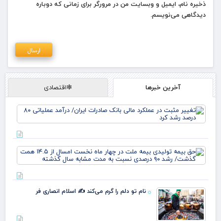
ذخیره نام، ایمیل و وبسایت من در مرورگر برای زمانی که دوباره
دیدگاهی می‌نویسم.
آخرین خبرها
❇اقتصادی
تغی
مثب
عمل
مال
بان
حق 
صاد
تول
ایر
بیم
درآ
ملت
عمل
چها
نام تو دلم را گرم می‌کند ✍️ اسلام انصاری فر
نخ
رشد
امس
۴.۵
هم