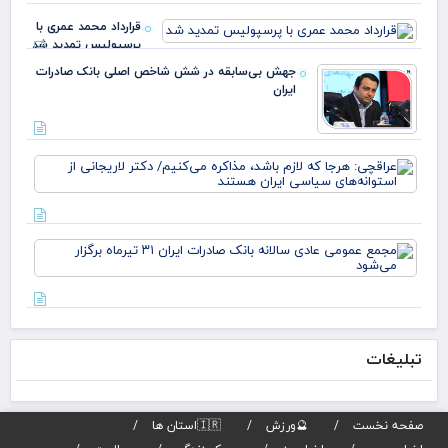
ایل
قرارداد محمد عمری با
عبد
پرسپولیس تمدید شد
خز
جهش بی‌سابقه در شش شاخص اصلی بانک صادرات
ایران
عرا
هرج
لاز
مذا
می‌
مج
دکت
عم
لار
عاد
است
سال
بان
صاد
تبلیغات
تیر
برگز
می
صفحه نخست
🔮ورزش
🇮🇷استان ها