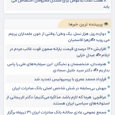
۸ همت کمک بلاعوض برای مسکن محرومان اختصاص می
یابد
پربیننده ترین خبرها
دوازده روز، هزار نسل، یک وطن/ وقتی از خون علمداران پرچم
می روید ✍️زهرا قاسمیان
افزایش ۱۲۰ درصدی قیمت یارانه صمون قوت غالب مردم در
ایلام ✍️ عبدل خزلی
هنرمندان، متخصصان و نخبگان: این سرمایه‌های ملی را پاس
بداریم ✍️ دکتر سید خلیل سجادی
قرارداد محمد عمری با پرسپولیس تمدید شد
جهش بی‌سابقه در شش شاخص اصلی بانک صادرات ایران
عراقچی: هرجا که لازم باشد، مذاکره می‌کنیم/ دکتر لاریجانی از
استوانه‌های سیاسی ایران هستند
مجمع عمومی عادی سالانه بانک صادرات ایران ۳۱ تیرماه برگزار