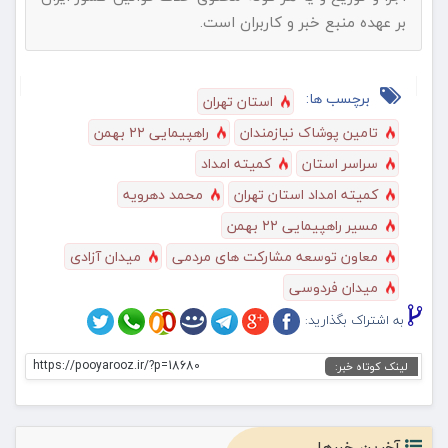
بر عهده منبع خبر و کاربران است.
برچسب ها:
استان تهران
تامین پوشاک نیازمندان
راهپیمایی ۲۲ بهمن
سراسر استان
کمیته امداد
کمیته امداد استان تهران
محمد دهرویه
مسیر راهپیمایی ۲۲ بهمن
معاون توسعه مشارکت های مردمی
میدان آزادی
میدان فردوسی
به اشتراک بگذارید:
https://pooyarooz.ir/?p=18680
لینک کوتاه خبر:
آخرین خبرها