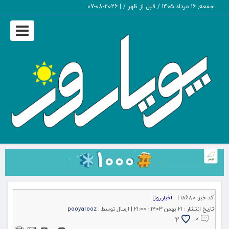
جمعه, ۱۶ مرداد ۱۴۰۵ / قبل از ظهر /
|
2026-08-07
Toggle
igation
کد خبر:
18680 |
اخبار روز
|
تاریخ انتشار :
۲۱ بهمن ۱۴۰۳ - ۲۱:۰۰ |
ارسال توسط :
pooyarooz
2
۰