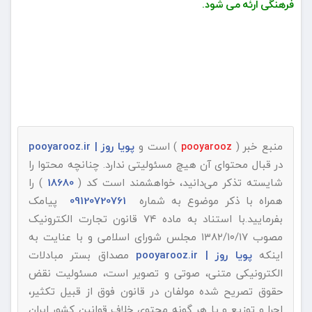
فرهنگی ارئه می شود.
منبع خبر (
) است و
پویا روز | pooyarooz.ir
pooyarooz
در قبال محتوای آن هیچ مسئولیتی ندارد. چنانچه محتوا را
شایسته تذکر می‌دانید، خواهشمند است کد (
18680
) را
همراه با ذکر موضوع به شماره
09120720761
پیامک
بفرمایید.با استناد به ماده ۷۴ قانون تجارت الکترونیک
مصوب ۱۳۸۲/۱۰/۱۷ مجلس شورای اسلامی و با عنایت به
اینکه
پویا روز | pooyarooz.ir
مصداق بستر مبادلات
الکترونیکی متنی، صوتی و تصویر است، مسئولیت نقض
حقوق تصریح شده مولفان در قانون فوق از قبیل تکثیر،
اجرا و توزیع و یا هر گونه محتوی خلاف قوانین کشور ایران