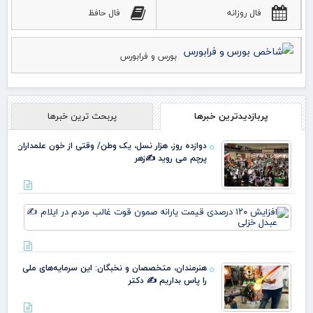
فال روزانه
فال حافظ
بورس و فرابورس
پربازدیدترین خبرها
پربحث ترین خبرها
دوازده روز، هزار نسل، یک وطن/ وقتی از خون علمداران
پرچم می روید ✍️زهر
افز
۱۲۰
در
قی
یارا
هنرمندان، متخصصان و نخبگان: این سرمایه‌های ملی
صم
را پاس بداریم ✍️ دکتر
قو
غا
مرد