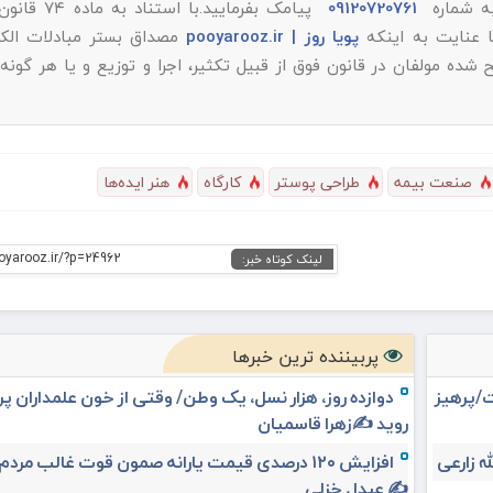
به شماره
09120720761
پیامک بفرمایید.با است
پویا روز | pooyarooz.ir
مصداق بستر مبادلات الکت
 مولفان در قانون فوق از قبیل تکثیر، اجرا و توزیع و یا هر گونه
صنعت بیمه
طراحی پوستر
کارگاه
هنر ایده‌ها
oyarooz.ir/?p=24962
لینک کوتاه خبر:
پربیننده ترین خبرها
ت/پرهیز
دوازده روز، هزار نسل، یک وطن/ وقتی از خون علمداران پ
روید ✍️زهرا قاسمیان
افزایش ۱۲۰ درصدی قیمت یارانه صمون قوت غالب مردم 
✍️ عبدل خزلی