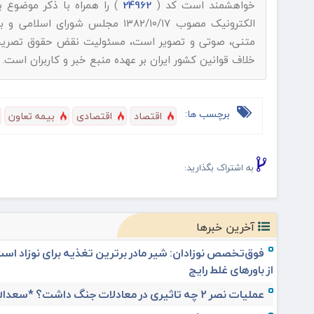
خواهشمند است کد (
24962
) را همراه با ذکر موضوع 
الکترونیک مصوب ۱۳۸۲/۱۰/۱۷ مجلس شورای اسلامی و با عنایت به اینکه
متنی، صوتی و تصویر است، مسئولیت نقض حقوق تصریح شده
خلاف قوانین کشور ایران بر عهده منبع خبر و کاربران است.
برچسب ها:
اقتصاد
اقتصادی
بیمه تعاون
به اشتراک بگذارید:
آخرین خبرها
فوق‌تخصص نوزادان: شیر مادر برترین تغذیه برای نوزاد اس
از باورهای غلط رایج
عملیات نصر ۲ چه تاثیری در معادلات جنگ داشت؟ *سعدالله زارعی