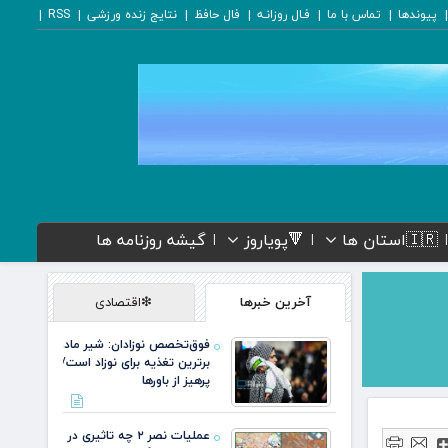
پیوندها
تماس با ما
فـال روزانـه
فال حافظ
نتایج زنده ورزشی
RSS
🇮🇷استان ها
🔻پویاروز
گیشه روزنامه ها
آخرین خبرها
❇اقتصادی
فوق‌تخصص نوزادان: شیر مادر
برترین تغذیه برای نوزاد است/
پرهیز از باورها
عملیات نصر ۲ چه تاثیری در