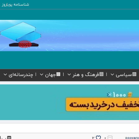
شناسنامه پویاروز
🟥سیاسی
🟦فرهنگ و هنر
🟫جهان
چندرسانه‌ای
پ
2
۰
pooyar