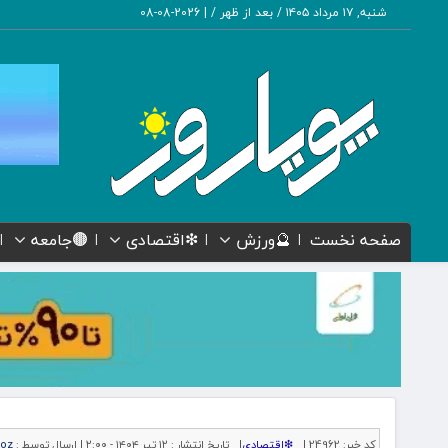
شنبه, ۱۷ مرداد ۱۴۰۵ / بعد از ظهر /
|
2026-08-08
صفحه نخست
🔮ورزش
❇اقتصادی
🟤جامعه
کد خبر:
24962 |
❇اقتصادی
|
تاریخ انتشار :
۱۲ تیر ۱۴۰۴ - ۲:۰۰ |
ارسال توسط :
ooz