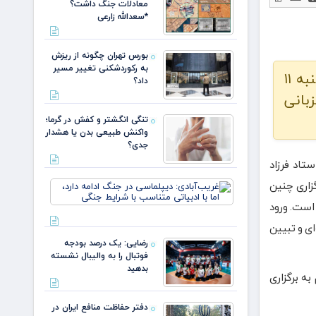
معادلات جنگ داشت؟
*سعدالله زارعی
بورس تهران چگونه از ریزش
به رکوردشکنی تغییر مسیر
پویاروز – نخستین روز از کارگاه تخصصی طراحی پوستر «هنر ایده‌ها در صنعت بیمه» امروز، چهارشنبه ۱۱
داد؟
بانی
تنگی انگشتر و کفش در گرما؛
واکنش طبیعی بدن یا هشدار
جدی؟
ستاد فرزاد
غریب‌آبادی
گزاری چنین
دیپلماسی 
 است. ورود
جنگ ادامه
دارد، اما با
ی و تبیین
ادبیاتی
رضایی: یک درصد بودجه
متناسب با
فوتبال را به والیبال نشسته
شرایط
بدهید
به برگزاری
دفتر حفاظت منافع ایران در