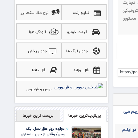
ناد به ماده ۷۴ قانون تجارت
رونیکی
نتایج زنده
نرخ طلا، سکه، ارز
 محتوی
قیمت خودرو
آلودگی هوا
جدول لیگ ها
جدول پخش
ورزشی
فال روزانه
فال حافظ
https://po
بورس و فرابورس
رچم می
پربازدیدترین خبرها
پربحث ترین خبرها
در ایلام
دوازده روز، هزار نسل، یک
وطن/ وقتی از خون علمداران