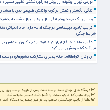
بورس تهران چگونه از ریزش به رکوردشکنی تغییر مسیر داد
تنگی انگشتر و کفش در گرما؛ واکنش طبیعی بدن یا هشدار
رضایی: یک درصد بودجه فوتبال را به والیبال نشسته بدهید
غریب‌آبادی: دیپلماسی در جنگ ادامه دارد، اما با ادبیاتی مت
شرایط جنگی
دفتر حفاظت منافع ایران در قاهره: ترامپ اکنون التماس تواف
می‌کند که خودش ویران کرد
اردوغان: توافقنامه مکه پذیرای مشارکت کشورهای دوست 
دیدگاه های ارسال شده توسط شما، پس از تایید توسط پویا روز | pooyarooz.ir در وب سایت منتشر خواهد 
پیام هایی که حاوی تهمت یا افترا باشد منتشر نخواهد شد.
لطفا از تایپ فینگلیش بپرهیزید. در غیر اینصورت دیدگاه شما م