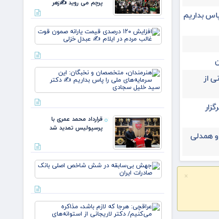
پرچم می روید ✍️زهر
پاس بداریم
افزایش
۱۲۰
درصدی
قیمت
ن
یارانه
هنرمندان،
صمون
ی از
متخصصان
قوت
و نخبگان:
غالب
این
مردم در
یران ۳۱ تیرماه برگزار
سرمایه‌های
ایلام ✍️
ملی را پا
عبدل
قرارداد محمد عمری با
بداریم ✍️
خزل
پرسپولیس تمدید شد
دکتر
 و همدلی
جهش
بی‌سابقه
×
در شش
شاخص
اصلی
عراقچی:
بانک
هرجا که
صادرات