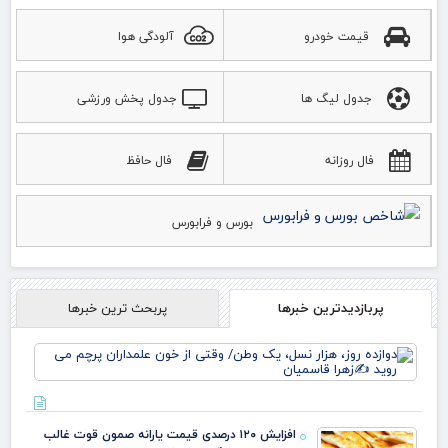
قیمت خودرو
آلودگی هوا
جدول لیگ ها
جدول پخش ورزشی
فال روزانه
فال حافظ
بورس و فرابورس
پربازدیدترین خبرها
پربحث ترین خبرها
دوا
روز
نس
وط
وقت
افزایش ۱۲۰ درصدی قیمت یارانه صمون قوت غالب
خو