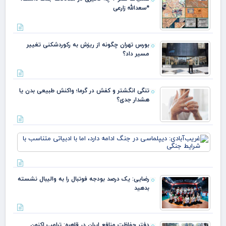
*سعدالله زارعی
بورس تهران چگونه از ریزش به رکوردشکنی تغییر
مسیر داد؟
تنگی انگشتر و کفش در گرما؛ واکنش طبیعی بدن یا
هشدار جدی؟
غری
دیپ
جنگ
دارد
ادب
رضایی: یک درصد بودجه فوتبال را به والیبال نشسته
متن
بدهید
شرا
دفتر حفاظت منافع ایران در قاهره: ترامپ اکنون