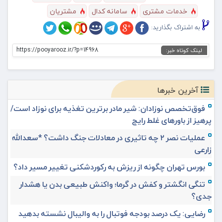
خدمات مشتری
سامانه کدال
مشتریان
به اشتراک بگذارید:
https://pooyarooz.ir/?p=14968
لینک کوتاه خبر:
آخرین خبرها
فوق‌تخصص نوزادان: شیر مادر برترین تغذیه برای نوزاد است/
پرهیز از باورهای غلط رایج
عملیات نصر ۲ چه تاثیری در معادلات جنگ داشت؟ *سعدالله
زارعی
بورس تهران چگونه از ریزش به رکوردشکنی تغییر مسیر داد؟
تنگی انگشتر و کفش در گرما؛ واکنش طبیعی بدن یا هشدار
جدی؟
رضایی: یک درصد بودجه فوتبال را به والیبال نشسته بدهید