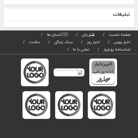
بان
صاد
تبلیغات
تیر
برگز
می
صفحه نخست
🔮ورزش
🇮🇷استان ها
اخبار بورس
اخبار روز
سبک زندگی
سلامت
شناسنامه پویاروز
تماس با ما