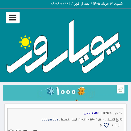
شنبه, ۱۷ مرداد ۱۴۰۵ / بعد از ظهر /
|
2026-08-08
Toggle
igation
کد خبر:
14968 |
❇اقتصادی
|
تاریخ انتشار :
۱۰ آذر ۱۴۰۳ - ۲۰:۲۲ |
ارسال توسط :
pooyarooz
2
۰