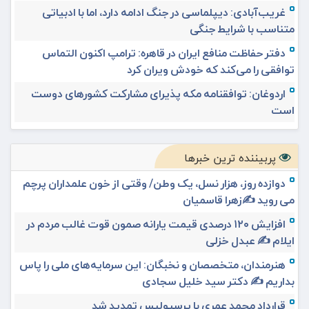
غریب‌آبادی: دیپلماسی در جنگ ادامه دارد، اما با ادبیاتی
متناسب با شرایط جنگی
دفتر حفاظت منافع ایران در قاهره: ترامپ اکنون التماس
توافقی را می‌کند که خودش ویران کرد
اردوغان: توافقنامه مکه پذیرای مشارکت کشورهای دوست
است
پربیننده ترین خبرها
دوازده روز، هزار نسل، یک وطن/ وقتی از خون علمداران پرچم
می روید ✍️زهرا قاسمیان
افزایش ۱۲۰ درصدی قیمت یارانه صمون قوت غالب مردم در
ایلام ✍️ عبدل خزلی
هنرمندان، متخصصان و نخبگان: این سرمایه‌های ملی را پاس
بداریم ✍️ دکتر سید خلیل سجادی
قرارداد محمد عمری با پرسپولیس تمدید شد