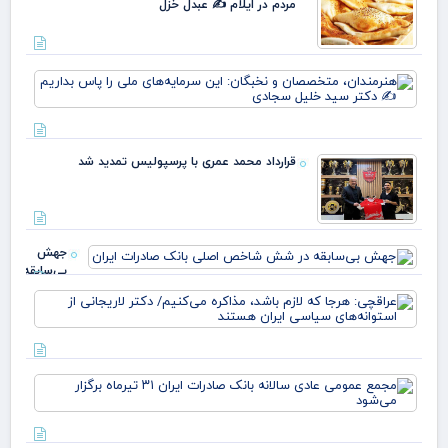
مردم در ایلام ✍️ عبدل خزل
علم
پرچ
روی
زهر
هنر
مت
و ن
این
سرم
قرارداد محمد عمری با پرسپولیس تمدید شد
ملی
بدا
دکت
جهش
بی‌سابقه
در شش
عرا
شاخص
هرج
اصلی
لاز
بانک
مذا
صادرات
می‌
ایران
مج
دکت
عم
لار
عاد
است
سال