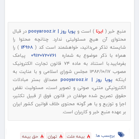
منبع خبر (
ایرنا
) است و
پویا روز | pooyarooz.ir
در قبال
محتوای آن هیچ مسئولیتی ندارد. چنانچه محتوا را
شایسته تذکر می‌دانید، خواهشمند است کد (
14968
) را
همراه با ذکر موضوع به شماره
09120720761
پیامک
بفرمایید.با استناد به ماده ۷۴ قانون تجارت الکترونیک
مصوب ۱۳۸۲/۱۰/۱۷ مجلس شورای اسلامی و با عنایت به
اینکه
پویا روز | pooyarooz.ir
مصداق بستر مبادلات
الکترونیکی متنی، صوتی و تصویر است، مسئولیت نقض
حقوق تصریح شده مولفان در قانون فوق از قبیل تکثیر،
اجرا و توزیع و یا هر گونه محتوی خلاف قوانین کشور ایران
بر عهده منبع خبر و کاربران است.
برچسب ها:
بیمه ملت
تهران
حق بیمه