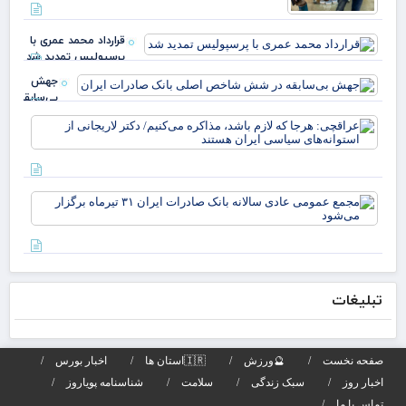
مرد
ایل
قرارداد محمد عمری با
عبد
پرسپولیس تمدید شد
خز
جهش
بی‌سابقه
در شش
عرا
شاخص
هرج
اصلی
لاز
بانک
مذا
صادرات
می‌
ایران
مج
دکت
عم
لار
عاد
است
سال
بان
صاد
تبلیغات
تیر
برگز
می
صفحه نخست
🔮ورزش
🇮🇷استان ها
اخبار بورس
اخبار روز
سبک زندگی
سلامت
شناسنامه پویاروز
تماس با ما