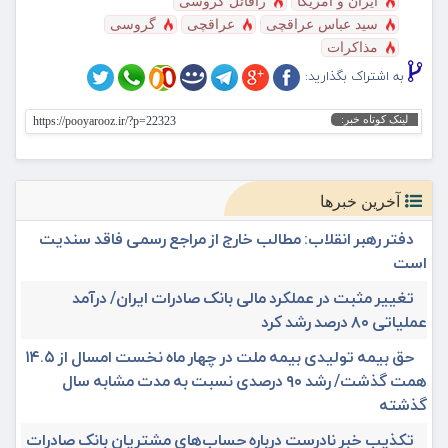
ایران و آمریکا
رافائل گروسی
سید عباس عراقچی
عراقچی
گروسی
مذاکرات
به اشتراک بگذارید:
لینک کوتاه خبر:
https://pooyarooz.ir/?p=22323
آخرین خبرها
دفتر رهبر انقلاب: مطالب خارج از مراجع رسمی فاقد سندیت
است
تغییر مثبت در عملکرد مالی بانک صادرات ایران/ درآمد
عملیاتی ۸۰ درصد رشد کرد
حق بیمه تولیدی بیمه ملت در چهار ماه نخست امسال از ۱۴.۵
همت گذشت/ رشد ۹۰ درصدی نسبت به مدت مشابه سال
گذشته
تکذیب خبر نادرست درباره حساب‌های مشتریان بانک صادرات