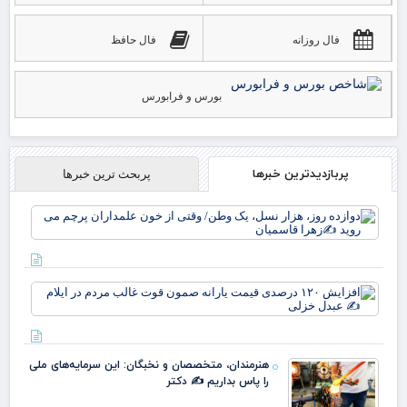
فال روزانه
فال حافظ
بورس و فرابورس
پربازدیدترین خبرها
پربحث ترین خبرها
دوا
روز
نس
وط
وقت
افز
خو
۱۲۰
علم
در
پرچ
قی
روی
یارا
زهر
هنرمندان، متخصصان و نخبگان: این سرمایه‌های ملی
صم
را پاس بداریم ✍️ دکتر
قو
غا