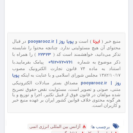
ایرنا
پویا روز | pooyarooz.ir
منبع خبر (
) است و
در قبال
محتوای آن هیچ مسئولیتی ندارد. چنانچه محتوا را شایسته
22323
تذکر می‌دانید، خواهشمند است کد (
) را همراه با
09120720761
ذکر موضوع به شماره
پیامک بفرمایید.با
استناد به ماده ۷۴ قانون تجارت الکترونیک مصوب
پویا
۱۳۸۲/۱۰/۱۷ مجلس شورای اسلامی و با عنایت به اینکه
روز | pooyarooz.ir
مصداق بستر مبادلات الکترونیکی
متنی، صوتی و تصویر است، مسئولیت نقض حقوق تصریح
شده مولفان در قانون فوق از قبیل تکثیر، اجرا و توزیع و یا
هر گونه محتوی خلاف قوانین کشور ایران بر عهده منبع خبر
و کاربران است.
آژانس بین المللی انرژی اتمی
برچسب ها: