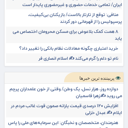
ایران/ تمامی خدمات حضوری و غیرحضوری پایدار است
منافی: توقع از تارتار بالاست/ بازیکنان بی‌کیفیت،
پرسپولیس را از قهرمانی دور کردند
۸ همت کمک بلاعوض برای مسکن محرومان اختصاص می
یابد
خرید اعتباری چگونه معادلات نظام بانکی را تغییر داد؟
نام تو دلم را گرم می‌کند ✍️ اسلام انصاری فر
پربیننده ترین خبرها
دوازده روز، هزار نسل، یک وطن/ وقتی از خون علمداران پرچم
می روید ✍️زهرا قاسمیان
افزایش ۱۲۰ درصدی قیمت یارانه صمون قوت غالب مردم در
ایلام ✍️ عبدل خزلی
هنرمندان، متخصصان و نخبگان: این سرمایه‌های ملی را پاس