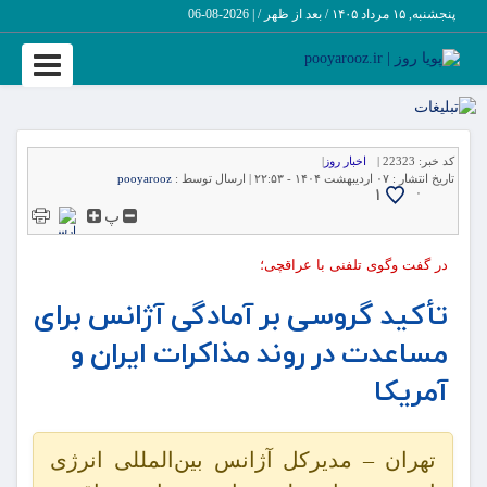
پنجشنبه, ۱۵ مرداد ۱۴۰۵ / بعد از ظهر /
|
2026-08-06
Toggle
vigation
کد خبر:
22323 |
اخبار روز
|
تاریخ انتشار :
۰۷ اردیبهشت ۱۴۰۴ - ۲۲:۵۳ |
ارسال توسط :
pooyarooz
1
۰
پ
در گفت وگوی تلفنی با عراقچی؛
تأکید گروسی بر آمادگی آژانس برای
مساعدت در روند مذاکرات ایران و
آمریکا
تهران – مدیرکل آژانس بین‌المللی انرژی