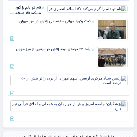
نام تو دلم را گرم
رشد
می‌کند ✍️ اسلام
انصاری فر
ثبت رکورد جهانی جابه‌جایی زائران در مرز مهران
رشد ۲۴ درصدی تردد زائران در اربعین از مرز مهران
رئ
ستا
مرک
ارب
سه
پزش
مهر
جام
ترد
امر
بیش
بیش
۵۰
هر 
درص
به 
اس
و ا
ما را در شبکه های اجتماعی و پیام رسان ها دنبال کنید.