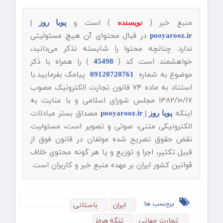
منبع خبر (
) است و
نویسنده
پویا روز |
در قبال محتوای آن هیچ مسئولیتی
pooyarooz.ir
ندارد. چنانچه محتوا را شایسته تذکر می‌دانید،
خواهشمند است کد (
) را همراه با ذکر
45498
موضوع به شماره
پیامک بفرمایید.با
09120720761
استناد به ماده ۷۴ قانون تجارت الکترونیک مصوب
۱۳۸۲/۱۰/۱۷ مجلس شورای اسلامی و با عنایت به
اینکه
مصداق بستر مبادلات
پویا روز | pooyarooz.ir
الکترونیکی متنی، صوتی و تصویر است، مسئولیت
نقض حقوق تصریح شده مولفان در قانون فوق از
قبیل تکثیر، اجرا و توزیع و یا هر گونه محتوی خلاف
قوانین کشور ایران بر عهده منبع خبر و کاربران است.
برچسب ها:
ایران
باستانی
تجارت جهانی
تنگه هرمز