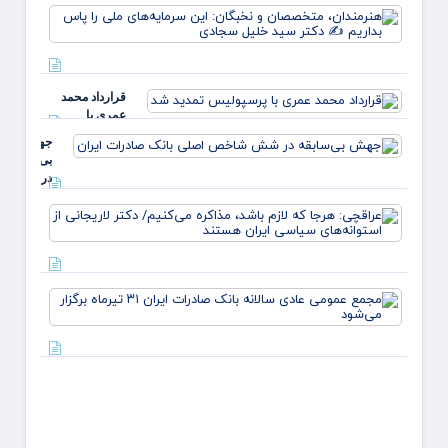
یارانه
زهر
هنرمند
صمون
متخصص
قوت
نخبگان
غالب
سرمایه
مردم د
ملی ر
ایلام ✍
قرارداد محمد
بداریم
عبدل
عمری با
دکتر
خزل
پرسپولیس تمدید
جهش
شد
بی‌سابقه
در شش
شاخص
عراقچ
اصلی
هرجا ک
بانک
لازم ب
صادرات
مذاکر
ایران
می‌کنی
مجمع
دکتر
عموم
لاریجا
عادی
از
سالانه
استوانه
بانک
صادرا
تیرماه
برگزار