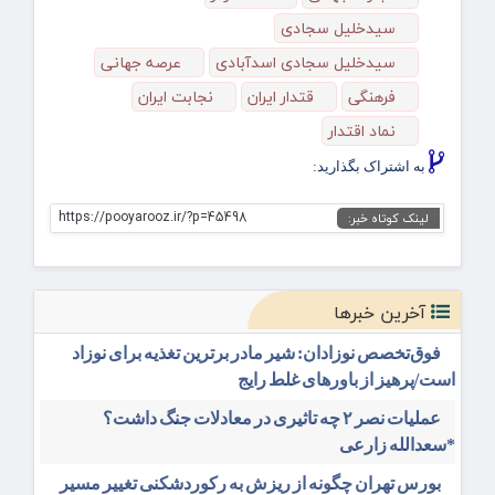
سیدخلیل سجادی
سیدخلیل سجادی اسدآبادی
عرصه جهانی
فرهنگی
قتدار ایران
نجابت ایران
نماد اقتدار
به اشتراک بگذارید:
https://pooyarooz.ir/?p=45498
لینک کوتاه خبر:
آخرین خبرها
فوق‌تخصص نوزادان: شیر مادر برترین تغذیه برای نوزاد
است/پرهیز از باورهای غلط رایج
عملیات نصر ۲ چه تاثیری در معادلات جنگ داشت؟
*سعدالله زارعی
بورس تهران چگونه از ریزش به رکوردشکنی تغییر مسیر