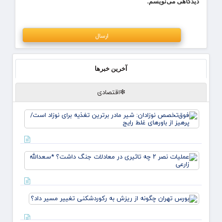
دیدگاهی می‌نویسم.
آخرین خبرها
❇اقتصادی
فوق‌
نوزادا
مادر ب
تغذیه 
نوزاد 
عملیا
پرهیز 
باورها
تاثیری
معادلا
جنگ
بورس ته
داشت
چگونه از
*سعدال
ریزش به
زارعی