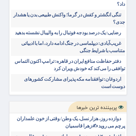
داد؟
تنگی انگشتر و کفش در گرما؛ واکنش طبیعی بدن یا هشدار
جدی؟
رضایی: یک درصد بودجه فوتبال را به والیبال نشسته بدهید
غریب‌آبادی: دیپلماسی در جنگ ادامه دارد، اما با ادبیاتی
متناسب با شرایط جنگی
دفتر حفاظت منافع ایران در قاهره: ترامپ اکنون التماس
توافقی را می‌کند که خودش ویران کرد
اردوغان: توافقنامه مکه پذیرای مشارکت کشورهای
دوست است
پربیننده ترین خبرها
دوازده روز، هزار نسل، یک وطن/ وقتی از خون علمداران
پرچم می روید ✍️زهرا قاسمیان