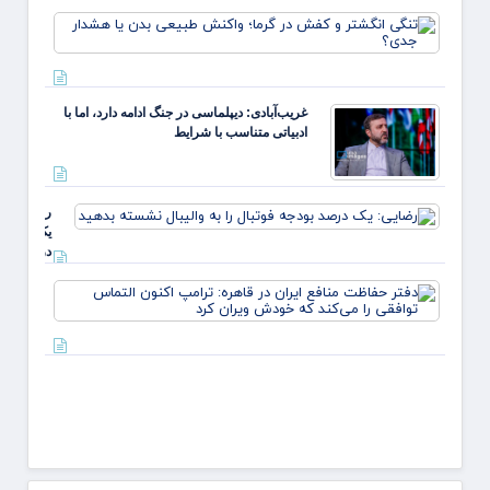
رکوردش
تنگی
تغییر م
انگشت
داد؟
و کف
در گرم
واکنش
غریب‌آبادی: دیپلماسی در جنگ ادامه دارد، اما با
طبیعی
ادبیاتی متناسب با شرایط
بدن یا
هشدار
جدی؟
رضایی:
یک
درصد
بودجه
دفتر
فوتبال
حفاظ
را به
منافع
والیبال
ایران 
نشسته
قاهره:
بدهید
ترامپ
اکنون
التما
توافق
را می‌
ک