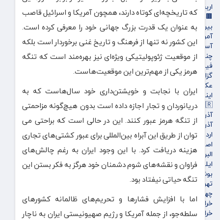
اربعین
که تاریخچه‌ای کوتاه دارند، همچون آمریکا و اسرائیل قاصب
🟫جهان
بین الملل
به عنوان یک قدرت بزرگ جهانی خود را معرفی کرده است.
آمریکا و اروپاه
این کشور نه تنها از فرهنگ و تاریخ غنی برخوردار است بلکه
آسیای غربی
چندرسانه‌ای
از موقعیت ژئوپولیتیکی ویژه‌ای نیز بهره‌مند است که تنگه
فیلم
هرمز یکی از مهم‌ترین این موقعیت‌هاست.
گزارش تصویری
عکس
ایران با نجابت و خویشتن‌داری خود سال‌هاست که به
اینفوگرافی
🇮🇷استان ها
دریانوردان و تجار اجازه داده است بدون هیچ‌گونه مزاحمتی
آذربایجان شرقی
از تنگه هرمز عبور کنند. این در حالی است که براحتی می
آذربایجان غربی
اردبیل
توان از طریق این آبراه‌ بین‌المللی برای عبور کشتی‌های تجاری
اصفهان
هزینه دریافت کرد. با این وجود ایران به رغم چالش‌های
البرز
ایلام
فراوان و نقشه‌های شوم دشمنان خود هرگز به فکر بستن این
بوشهر
تنگه حیاتی نیفتاد بود.
تهران
چهارمحال و بختیاری
اما با افزایش فشارها و تحریم‌های ظالمانه کشورهای
خراسان جنوبی
خراسان رضوی
سلطه‌جو، از جمله آمریکا و رژیم صهیونیستی ایران به ناچار