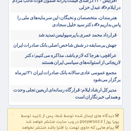
افزایش ۱۲۰ درصدی قیمت یارانه صمون قوت غالب مردم
در ایلام ✍️ عبدل خزلی
هنرمندان، متخصصان و نخبگان: این سرمایه‌های ملی را
پاس بداریم ✍️ دکتر سید خلیل سجادی
قرارداد محمد عمری با پرسپولیس تمدید شد
جهش بی‌سابقه در شش شاخص اصلی بانک صادرات ایران
عراقچی: هرجا که لازم باشد، مذاکره می‌کنیم/ دکتر
لاریجانی از استوانه‌های سیاسی ایران هستند
مجمع عمومی عادی سالانه بانک صادرات ایران ۳۱ تیرماه
برگزار می‌شود
مدیرکل ارشاد ایلام: قرارگاه رسانه‌ای اربعین تجلی وحدت
و همدلی خبرنگاران است
دیدگاه های ارسال شده توسط شما، پس از تایید توسط
×
پویا روز | pooyarooz.ir در وب سایت منتشر خواهد شد
پیام هایی که حاوی تهمت یا افترا باشد منتشر نخواهد