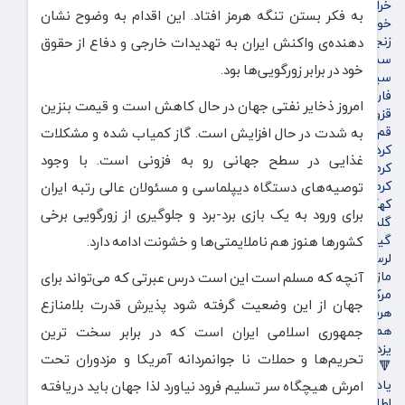
خراسان شمالی
به فکر بستن تنگه هرمز افتاد. این اقدام به وضوح نشان‌
خوزستان
زنجان
دهنده‌ی واکنش ایران به تهدیدات خارجی و دفاع از حقوق
سمنان
خود در برابر زورگویی‌ها بود.
سیستان و بلوچستان
فارس
امروز ذخایر نفتی جهان در حال کاهش است و قیمت بنزین
قزوین
قم
به شدت در حال افزایش است. گاز کمیاب شده و مشکلات
کردستان
غذایی در سطح جهانی رو به فزونی است. با وجود
کرمان
کرمانشاه
توصیه‌های دستگاه دیپلماسی و مسئولان عالی رتبه ایران
کهگیلویه و بویراحمد
برای ورود به یک بازی برد-برد و جلوگیری از زورگویی برخی
گلستان
گیلان
کشورها هنوز هم ناملایمتی‌ها و خشونت ادامه دارد.
لرستان
مازندران
آنچه که مسلم است این است درس عبرتی که می‌تواند برای
مرکزی
جهان از این وضعیت گرفته شود پذیرش قدرت بلامنازع
هرمزگان
همدان
جمهوری اسلامی ایران است که در برابر سخت ترین
یزد
تحریم‌ها و حملات نا جوانمردانه آمریکا و مزدوران تحت
🔻پویاروز
یادداشت پویاروز
امرش هیچگاه سر تسلیم فرود نیاورد لذا جهان باید دریافته
اطلاعیه