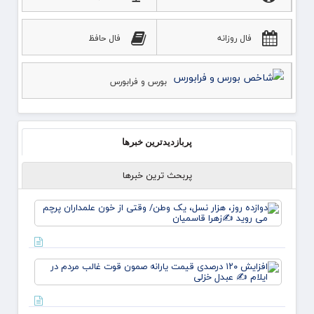
فال روزانه
فال حافظ
بورس و فرابورس
پربازدیدترین خبرها
پربحث ترین خبرها
دوازده
روز، ه
نسل، 
وطن/
وقتی ا
افزای
خون
۱۲۰
علمدا
درصد
پرچم 
قیمت
روید ✍