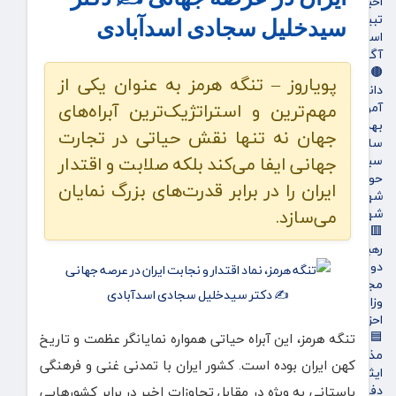
اخبار بورس
تبیلغات
سیدخلیل سجادی اسدآبادی
استخدام
آگهی های دولتی
🟤جامعه
پویاروز – تنگه هرمز به عنوان یکی از
دانشگاه
مهم‌ترین و استراتژیک‌ترین آبراه‌های
آموزش و پرورش
بهداشت و درمان
جهان نه تنها نقش حیاتی در تجارت
سلامت
جهانی ایفا می‌کند بلکه صلابت و اقتدار
سبک زندگی
حوادث، انتظامی
ایران را در برابر قدرت‌های بزرگ نمایان
شهرداری و شورای شهر
می‌سازد.
شهری و رفاهی
🟥سیاسی
رهبر انقلاب
دولت
مجلس
وزارت امور خارجه
احزاب و تشکلها
🟦فرهنگ و هنر
تنگه هرمز، این آبراه حیاتی همواره نمایانگر عظمت و تاریخ
مذهبی
کهن ایران بوده است. کشور ایران با تمدنی غنی و فرهنگی
ایثار و شهادت
دفاع مقدس
باستانی به ویژه در مقابل تجاوزات اخیر در برابر کشورهایی