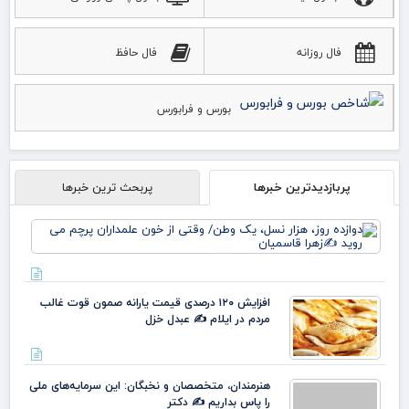
فال روزانه
فال حافظ
بورس و فرابورس
پربازدیدترین خبرها
پربحث ترین خبرها
دوا
روز
نس
وط
وقت
افزایش ۱۲۰ درصدی قیمت یارانه صمون قوت غالب
خو
مردم در ایلام ✍️ عبدل خزل
علم
پرچ
روی
زهر
هنرمندان، متخصصان و نخبگان: این سرمایه‌های ملی
را پاس بداریم ✍️ دکتر