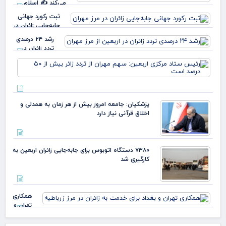
می‌کند ✍️ اسلام
انصاری فر
ثبت رکورد جهانی
جابه‌جایی زائران در
مرز مهران
رشد ۲۴ درصدی
تردد زائران در
اربعین از مرز
رئ
مهران
ستا
مرک
ارب
سه
پزشکیان: جامعه امروز بیش از هر زمان به همدلی و
مهر
اخلاق قرآنی نیاز دارد
ترد
بیش
۵۰
درص
۷۳۸۰ دستگاه اتوبوس برای جابه‌جایی زائران اربعین به‌
اس
کارگیری شد
همکاری
تهران و
بغداد
برای