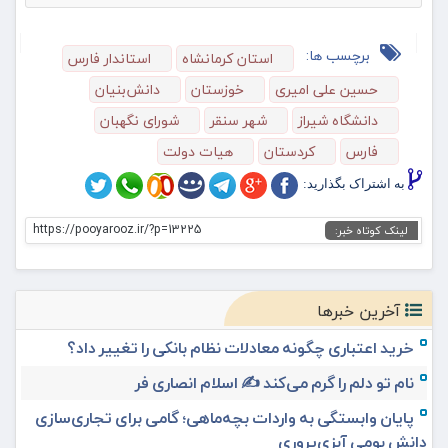
برچسب ها:
استان کرمانشاه
استاندار فارس
حسین علی امیری
خوزستان
دانش‌بنیان
دانشگاه شیراز
شهر سنقر
شورای نگهبان
فارس
کردستان
هیات دولت
به اشتراک بگذارید:
https://pooyarooz.ir/?p=13225
لینک کوتاه خبر:
آخرین خبرها
خرید اعتباری چگونه معادلات نظام بانکی را تغییر داد؟
نام تو دلم را گرم می‌کند ✍️ اسلام انصاری فر
پایان وابستگی به واردات بچه‌ماهی؛ گامی برای تجاری‌سازی
دانش بومی آبزی‌پروری