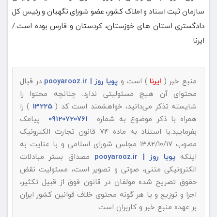
سازمان ثبت اسناد و املاک کشور، عضو شورای نگهبان و رئیس کل
دادگستری استان های خوزستان، کردستان و فارس بوده است./
ایرنا
منبع خبر (
ایرنا
) است و
پویا روز | pooyarooz.ir
در قبال
محتوای آن هیچ مسئولیتی ندارد. چنانچه محتوا را
شایسته تذکر می‌دانید، خواهشمند است کد (
13225
) را
همراه با ذکر موضوع به شماره
09120720761
پیامک
بفرمایید.با استناد به ماده ۷۴ قانون تجارت الکترونیک
مصوب ۱۳۸۲/۱۰/۱۷ مجلس شورای اسلامی و با عنایت به
اینکه
پویا روز | pooyarooz.ir
مصداق بستر مبادلات
الکترونیکی متنی، صوتی و تصویر است، مسئولیت نقض
حقوق تصریح شده مولفان در قانون فوق از قبیل تکثیر،
اجرا و توزیع و یا هر گونه محتوی خلاف قوانین کشور ایران
بر عهده منبع خبر و کاربران است.