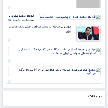
قرارداد محمد عمری با
پرسپولیس تمدید شد
جهش بی‌سابقه در شش شاخص اصلی بانک صادرات
ایران
عرا
هرج
لاز
مذا
می‌
مج
دکت
عم
لار
عاد
است
سال
بان
صاد
تبلیغات
تیر
برگز
می