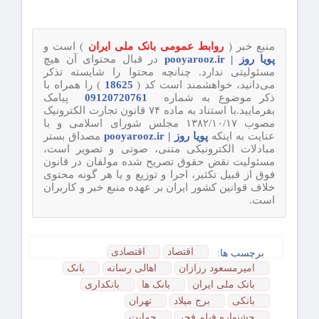
منبع خبر (
روابط عمومی بانک ملی ایران
) است و
پویا روز | pooyarooz.ir
در قبال محتوای آن هیچ
مسئولیتی ندارد. چنانچه محتوا را شایسته تذکر
می‌دانید، خواهشمند است کد (
18625
) را همراه با
ذکر موضوع به شماره
09120720761
پیامک
بفرمایید.با استناد به ماده ۷۴ قانون تجارت الکترونیک
مصوب ۱۳۸۲/۱۰/۱۷ مجلس شورای اسلامی و با
عنایت به اینکه
پویا روز | pooyarooz.ir
مصداق بستر
مبادلات الکترونیکی متنی، صوتی و تصویر است،
مسئولیت نقض حقوق تصریح شده مولفان در قانون
فوق از قبیل تکثیر، اجرا و توزیع و یا هر گونه محتوی
خلاف قوانین کشور ایران بر عهده منبع خبر و کاربران
است.
اقتصاد
اقتصادی
برچسب ها:
امیرمسعود رزازان
اهالی رسانه
بانک
بانک ملی ایران
بانک ها
بانکداری
بانکی
برج ميلاد
تهران
جشنواره فيلم فجر
حمایت