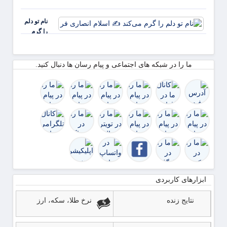
چهار م
۸۰ د
نخست
رشد
نام تو دلم
امسال
را گرم
از ۴.۵
می‌کند ✍️
همت
اسلام
گذشت
انصاری فر
ما را در شبکه های اجتماعی و پیام رسان ها دنبال کنید.
رشد ۹
ابزارهای کاربردی
نتایج زنده
نرخ طلا، سکه، ارز