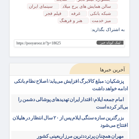
سالن همایش های برج میلاد
سینمای ایران
شبکه بانکی
غرفه
فیلم‌ فجر
میز خدمت
هنر و فرهنگ
به اشتراک بگذارید:
لینک کوتاه خبر:
https://pooyarooz.ir/?p=18625
آخرین خبرها
پزشکیان: مبلغ کالابرگ افزایش می‌یابد/ اصلاح نظام بانکی
ادامه خواهد داشت
امام جمعه ایلام: اقتدار ایران تهدیدهای پوشالی دشمن را
بی‌اثر کرده است
بزرگترین سازه سنگی ایلام پس از ۲۰ سال انتظار در هلیلان
افتتاح می‌شود
مهران همچنان پرترددترین مرز اربعینی کشور