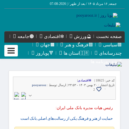
جمعه, ۱۶ مرداد ۱۴۰۵ / بعد از ظهر /
|
2026-08-07
صفحه نخست
🔮ورزش
❇اقتصادی
🟤جامعه
🟥سیاسی
🟦فرهنگ و هنر
🟫جهان
Toggle
چندرسانه‌ای
🇮🇷استان ها
🔻پویاروز
igation
گیشه روزنامه ها
کد خبر:
18625 |
❇اقتصادی
|
تاریخ انتشار :
۲۰ بهمن ۱۴۰۳ - ۲۳:۵۳ |
ارسال توسط :
pooyarooz
۰
2
پ
رئیس هیات مدیره بانک ملی ایران:
حمایت از هنر و فرهنگ یکی از رسالت‌های اصلی بانک است