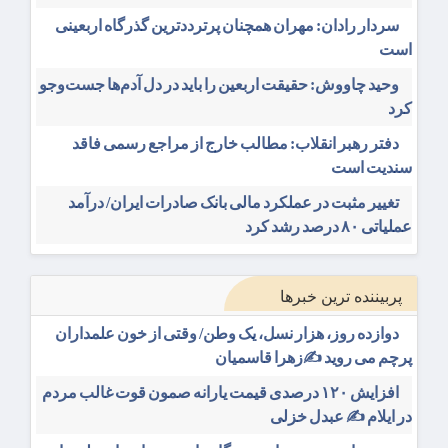
سردار رادان: مهران همچنان پرترددترین گذرگاه اربعینی
است
وحید چاووش: حقیقت اربعین را باید در دل آدم‌ها جست‌وجو
کرد
دفتر رهبر انقلاب: مطالب خارج از مراجع رسمی فاقد
سندیت است
تغییر مثبت در عملکرد مالی بانک صادرات ایران/ درآمد
عملیاتی ۸۰ درصد رشد کرد
پربیننده ترین خبرها
دوازده روز، هزار نسل، یک وطن/ وقتی از خون علمداران
پرچم می روید ✍️زهرا قاسمیان
افزایش ۱۲۰ درصدی قیمت یارانه صمون قوت غالب مردم
در ایلام ✍️ عبدل خزلی