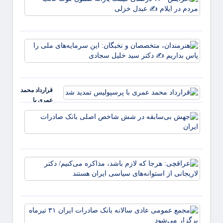
۱۲۰
علمدا
درصد
پرچم 
قیمت
روید ✍
یارانه
زهر
هنرمند
صمون
متخصص
قوت
نخبگان
غالب
سرمایه
مردم د
ملی ر
ایلام ✍
قرارداد محمد
بداریم
عبدل
عمری با
دکتر
خزل
پرسپولیس
جهش
تمدید شد
بی‌ساب
در ش
شاخص
اصلی
عراقچ
بانک
هرجا ک
صادرا
لازم ب
ایران
مذاکر
می‌کنی
مجمع
دکتر
عموم
لاریجا