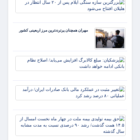
بزرگت
پوشال
سازه
دشمن 
سنگی
بی‌اثر
ایلام 
کرده
از
است
مهران همچنان پرترددترین مرز اربعینی کشور
انتظار
هلیلان
افتتاح
می‌شو
پزشکی
مبلغ
کالابر
افزای
می‌یابد
تغییر
اصلاح
مثبت 
نظام ب
عملکر
ادامه 
مالی
داش
بانک
حق بی
صادرا
تولیدی
ایران/
بیمه
درآمد
ملت د
عملیات