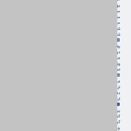
بهداشت و درمان
سلامت
سبک زندگی
حوادث، انتظامی
شهرداری و شورای شهر
شهری و رفاهی
🟥سیاسی
رهبر انقلاب
دولت
مجلس
وزارت امور خارجه
احزاب و تشکلها
🟦فرهنگ و هنر
مذهبی
ایثار و شهادت
دفاع مقدس
اربعین
🟫جهان
بین الملل
آمریکا و اروپاه
آسیای غربی
چندرسانه‌ای