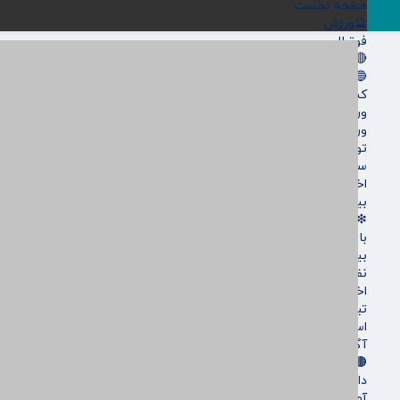
صفحه نخست
🔮ورزش
فوتبال
🔴باشگاه پرسپولیس
🔵باشگاه استقلال
کشتی و وزنه‌برداری
ورزشهای رزمی
ورزش زنان
توپ و تور
سایر حوزه ها
اخبار روز
بین الملل
❇اقتصادی
بانک ها
بیمه ها
نفت و انرژی
اخبار بورس
تبیلغات
استخدام
آگهی های دولتی
🟤جامعه
دانشگاه
آموزش و پرورش