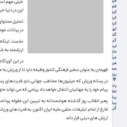
قزوین
خیلی مهم است. 
قم
این در دنیا خی
کردستان
کرمان
تحلیل محتوای 
کرمانشاه
کهگیلویه و بویراحمد
در بیانات خود ۲ مقوله اصلی را مورد تاکید قرار د
گلستان
گیلان
نخست اینکه 
لرستان
ارزشمند به شم
مازندران
مرکزی
در این آوردگا
هرمزگان
همدان
قهرمان به عنوان سفیر فرهنگی کشور وظیفه دارد تا از ورزش به 
یزد
🔻پویاروز
در رسانه ورزش که میلیون‌ها مخاطب جهانی دارد قدرت‌های رسانه‌ا
یادداشت پویاروز
پیام خود را به جهانیان انتقال خواهد داد پیامی که می تواند ح
اطلاعیه
پیام تبریک پویاروز
رهبر انقلاب روز گذشته هوشمندانه به تبیین این مقوله پرداخت
پیام تسلیت پویاروز
گیشه روزنامه ها
فارغ از تمام تبلیغات منفی علیه ایران اکنون به قدرت‌های ورزشی
ارزش های دینی قرار داند.