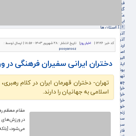
فیلم
گزارش تصویری
عکس
اینفوگرافی
🇮🇷استان ها
آذربایجان شرقی
آذربایجان غربی
کد خبر:
12196 |
اخبار روز
|
تاریخ انتشار :
۲۸ شهریور ۱۴۰۳ - ۱۸:۵۶ |
ارسال توسط :
اردبیل
pooyarooz
اصفهان
البرز
دختران ایرانی سفیران فرهنگی در و
ایلام
بوشهر
تهران
تهران- دختران قهرمان ایران در کلام رهبری،
چهارمحال و بختیاری
خراسان جنوبی
اسلامی به جهانیان را دارند.
خراسان رضوی
خراسان شمالی
خوزستان
مقام معظم رهبر
زنجان
سمنان
در ورزش‌های ب
سیستان و بلوچستان
می‌شود، [بلکه
فارس