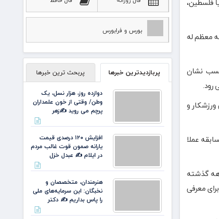
فال روزانه
فال حافظ
یا فلسطین،
بورس و فرابورس
که معظم له
کسب نشان
پربازدیدترین خبرها
پربحث ترین خبرها
 رود.
دوازده روز، هزار نسل، یک
وطن/ وقتی از خون علمداران
 ورزشکار و
پرچم می روید ✍️زهر
افزایش ۱۲۰ درصدی قیمت
سابقه عملا
یارانه صمون قوت غالب مردم
در ایلام ✍️ عبدل خزل
دهه گذشته
هنرمندان، متخصصان و
برای معرفی
نخبگان: این سرمایه‌های ملی
را پاس بداریم ✍️ دکتر