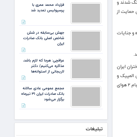
نگ شدند و
قرارداد محمد عمری با
پرسپولیس تمدید شد
 حمایت از
ه و جنایات
جهش بی‌سابقه در شش
شاخص اصلی بانک صادرات
ایران
.
عراقچی: هرجا که لازم باشد،
ران ایران
مذاکره می‌کنیم/ دکتر
لاریجانی از استوانه‌ها
 المپیک و
پارالمپیک بدون توجه به کشتار ۴۰ هزار نفری فلسطینی ها، مجوز حضور صهیونیست ها را در این بازی ها فراهم کردند تا نشان دهند که یک بام ۲ هوای
مجمع عمومی عادی سالانه
بانک صادرات ایران ۳۱ تیرماه
برگزار می‌شود
تبلیغات