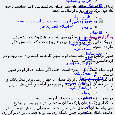
احزاب و تشکلها
🟦فرهنگ و هنر
پویاروز – کوچه ها و خیابان های شهر، صدای پای قدمهایش را می شناسند. درخت
های توی پارک هم هر روز به او سلام می دهند.
مذهبی
ایثار و شهادت
دفاع مقدس
اربعین
🟫جهان
به گزارش پویاروز،
خستگی نمی شناسد. هیچ وقت به شمردن
بین الملل
چروک های پیشانی و خط های درهم و زمخت کف دستش فکر
آمریکا و اروپاه
نکرده است.
آسیای غربی
چندرسانه‌ای
شهر برایش پر از معناست. او با شهر کلمه به کلمه راه می رود و در
فیلم
ازدحامش شاعر می شود.
گزارش تصویری
عکس
او با تمام سختی ها « پدر» است، حتی اگر نشانه ای از او در شهر
اینفوگرافی
نباشد.
🇮🇷استان ها
اما پدر حق دارد نشانی از یک میدان یا چهار راهی پرترافیک باشد و
آذربایجان شرقی
چقدر قشنگ می شود وقتی نام «پدر» در ادامه و پاسخ یک آدرس
آذربایجان غربی
بیاید.
اردبیل
اصفهان
در شهر همه نشان پدر هست و نشان «پدر» نیست.
البرز
نامگذاری یک میدان یا یک مکان مشخص در شهر به نام «پدر»
ایلام
می‌تواند نشان‌دهنده‌ی احترام و محبت به پدران و نقش مهم آنها در
بوشهر
جامعه باشد. همچنین، چنین نامگذاری می‌تواند فضایی برای برگزاری