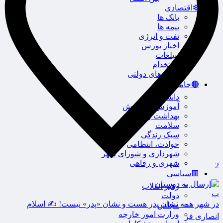
❇اقتصادی
بانک ها
بیمه ها
نفت و انرژی
اخبار بورس
تبیلغات
استخدام
آگهی های دولتی
🟤جامعه
دانشگاه
آموزش و پرورش
بهداشت و درمان
سلامت
سبک زندگی
حوادث، انتظامی
شهرداری و شورای شهر
شهری و رفاهی
2
🟥سیاسی
رهبر انقلاب
پ
دولت
در شهر همه نشان پدر هست و نشان «‌پدر» نیست! ✍️ اسلام
مجلس
وزارت امور خارجه
انصاری فر