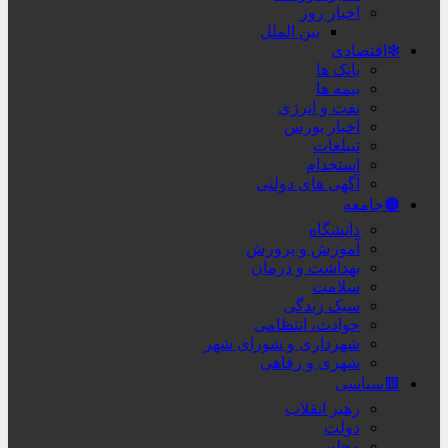
اخبار روز
بین الملل
❇اقتصادی
بانک ها
بیمه ها
نفت و انرژی
اخبار بورس
تبیلغات
استخدام
آگهی های دولتی
🟤جامعه
دانشگاه
آموزش و پرورش
بهداشت و درمان
سلامت
سبک زندگی
حوادث، انتظامی
شهرداری و شورای شهر
شهری و رفاهی
🟥سیاسی
رهبر انقلاب
دولت
مجلس