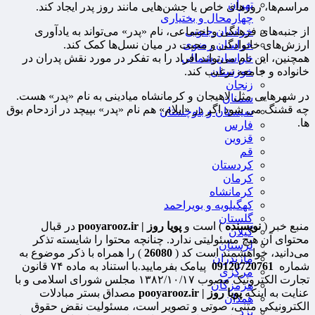
تهران
مراسم‌ها، روزهای خاص یا جشن‌هایی مانند روز پدر ایجاد کند.
چهارمحال و بختیاری
خراسان جنوبی
از جنبه‌های فرهنگی و اجتماعی، نام «پدر» می‌تواند به یادآوری
خراسان رضوی
ارزش‌های خانوادگی و محبت در میان نسل‌ها کمک کند.
خراسان شمالی
همچنین، این نام می‌تواند افراد را به تفکر در مورد نقش پدران در
خوزستان
خانواده و جامعه ترغیب کند.
زنجان
در شهرهایی مثل لاهیجان و کرمانشاه میادینی به نام «پدر» هست.
سمنان
چه قشنگ می شود اگر در «ایلام» هم نام «پدر» بپیچد در ازدحام بوق
سیستان و بلوچستان
ها.
فارس
قزوین
قم
کردستان
کرمان
کرمانشاه
کهگیلویه و بویراحمد
گلستان
منبع خبر (
نویسنده
) است و
پویا روز | pooyarooz.ir
در قبال
گیلان
محتوای آن هیچ مسئولیتی ندارد. چنانچه محتوا را شایسته تذکر
لرستان
می‌دانید، خواهشمند است کد (
26080
) را همراه با ذکر موضوع به
مازندران
شماره
09120720761
پیامک بفرمایید.با استناد به ماده ۷۴ قانون
مرکزی
تجارت الکترونیک مصوب ۱۳۸۲/۱۰/۱۷ مجلس شورای اسلامی و با
هرمزگان
عنایت به اینکه
پویا روز | pooyarooz.ir
مصداق بستر مبادلات
همدان
الکترونیکی متنی، صوتی و تصویر است، مسئولیت نقض حقوق
یزد