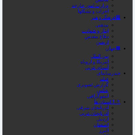
وزارت امور خارجه
احزاب و تشکلها
🟦فرهنگ و هنر
مذهبی
ایثار و شهادت
دفاع مقدس
اربعین
🟫جهان
بین الملل
آمریکا و اروپاه
آسیای غربی
چندرسانه‌ای
فیلم
گزارش تصویری
عکس
اینفوگرافی
🇮🇷استان ها
آذربایجان شرقی
آذربایجان غربی
اردبیل
اصفهان
البرز