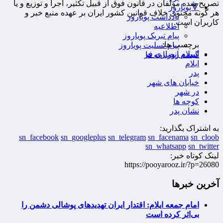
تصریح شده مولفان در قانون فوق از قبیل تکثیر، اجرا و توزیع و یا
🔻پویاروز
هر گونه محتوی خلاف قوانین کشور ایران بر عهده منبع خبر و
یادداشت پویاروز
کاربران است.
اطلاعیه
پیام تبریک پویاروز
برچسب ها:
پیام تسلیت پویاروز
اسلام انصاری فر
گیشه روزنامه ها
ایلام
پدر
خیابان های شهر
در شهر
کوچه ها
نشان پدر
به اشتراک بگذارید:
sn_facebook
sn_googleplus
sn_telegram
sn_facenama
sn_cloob
sn_whatsapp
sn_twitter
لینک کوتاه خبر:
https://pooyarooz.ir/?p=26080
آخرین خبرها
امام جمعه ایلام: اقتدار ایران تهدیدهای پوشالی دشمن را
بی‌اثر کرده است