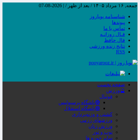
جمعه, ۱۶ مرداد ۱۴۰۵ / بعد از ظهر /
|
2026-08-07
شناسنامه پویاروز
پیوندها
تماس با ما
فـال روزانـه
فال حافظ
نتایج زنده ورزشی
RSS
صفحه نخست
🔮ورزش
فوتبال
🔴باشگاه پرسپولیس
🔵باشگاه استقلال
کشتی و وزنه‌برداری
ورزشهای رزمی
ورزش زنان
توپ و تور
سایر حوزه ها