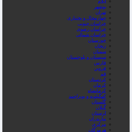
ایلام
بوشهر
تهران
چهارمحال و بختیاری
خراسان جنوبی
خراسان رضوی
خراسان شمالی
خوزستان
زنجان
سمنان
سیستان و بلوچستان
فارس
قزوین
قم
کردستان
کرمان
کرمانشاه
کهگیلویه و بویراحمد
گلستان
گیلان
لرستان
مازندران
مرکزی
هرمزگان