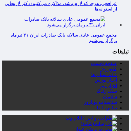
عراقچی: هرجا که لازم باشد، مذاکره می‌کنیم/ دکتر لاریجانی
از استوانه‌ها
مجمع عمومی عادی سالانه بانک صادرات ایران ۳۱ تیرماه
برگزار می‌شود
تبلیغات
صفحه نخست
🔮ورزش
🇮🇷استان ها
اخبار بورس
اخبار روز
سبک زندگی
سلامت
شناسنامه پویاروز
تماس با ما