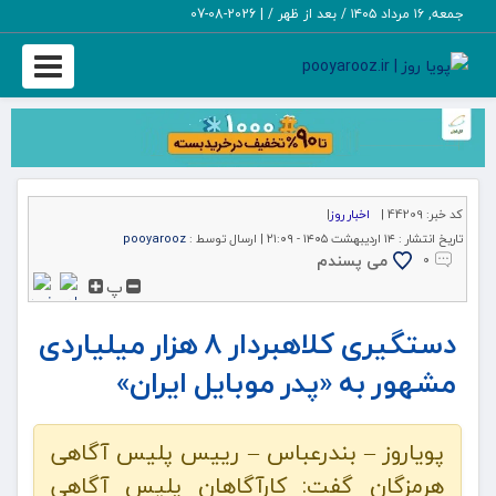
جمعه, ۱۶ مرداد ۱۴۰۵ / بعد از ظهر /
|
2026-08-07
Toggle
igation
کد خبر:
44209 |
اخبار روز
|
تاریخ انتشار :
۱۴ اردیبهشت ۱۴۰۵ - ۲۱:۰۹ |
ارسال توسط :
pooyarooz
می پسندم
۰
پ
دستگیری کلاهبردار ۸ هزار میلیاردی
مشهور به «پدر موبایل ایران»
پویاروز – بندرعباس – رییس پلیس آگاهی
هرمزگان گفت: کارآگاهان پلیس آگاهی