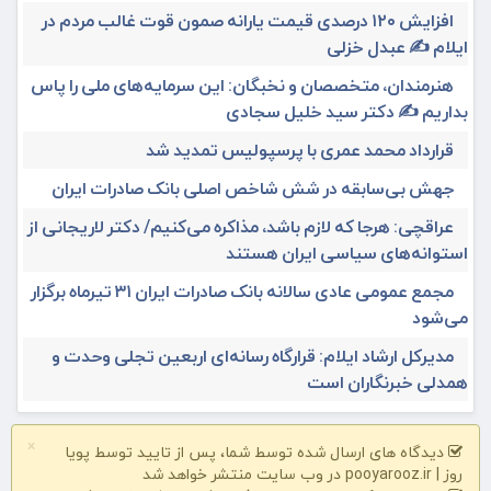
افزایش ۱۲۰ درصدی قیمت یارانه صمون قوت غالب مردم در
ایلام ✍️ عبدل خزلی
هنرمندان، متخصصان و نخبگان: این سرمایه‌های ملی را پاس
بداریم ✍️ دکتر سید خلیل سجادی
قرارداد محمد عمری با پرسپولیس تمدید شد
جهش بی‌سابقه در شش شاخص اصلی بانک صادرات ایران
عراقچی: هرجا که لازم باشد، مذاکره می‌کنیم/ دکتر لاریجانی از
استوانه‌های سیاسی ایران هستند
مجمع عمومی عادی سالانه بانک صادرات ایران ۳۱ تیرماه برگزار
می‌شود
مدیرکل ارشاد ایلام: قرارگاه رسانه‌ای اربعین تجلی وحدت و
همدلی خبرنگاران است
×
دیدگاه های ارسال شده توسط شما، پس از تایید توسط پویا
روز | pooyarooz.ir در وب سایت منتشر خواهد شد