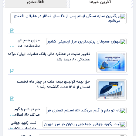
آخرین خبرها
❇اقتصادی
بزر
ساز
سن
ایل
مهران همچنان
انت
پرترددترین مرز
هلی
اربعینی کشور
افت
تغییر مثبت در عملکرد مالی بانک صادرات ایران/ درآمد
می
عملیاتی ۸۰ درصد رشد
حق بیمه تولیدی بیمه ملت در چهار ماه نخست
امسال از ۱۴.۵ همت گذشت/ رشد ۹
نام تو دلم را گرم
می‌کند ✍️ اسلام
انصاری فر
ثبت رکورد جهانی
جابه‌جایی زائران در
مرز مهران