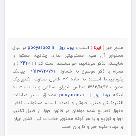
منبع خبر (
ایرنا
) است و
پویا روز | pooyarooz.ir
در قبال
محتوای آن هیچ مسئولیتی ندارد. چنانچه محتوا را
شایسته تذکر می‌دانید، خواهشمند است کد (
44209
) را
همراه با ذکر موضوع به شماره
09120720761
پیامک
بفرمایید.با استناد به ماده ۷۴ قانون تجارت الکترونیک
مصوب ۱۳۸۲/۱۰/۱۷ مجلس شورای اسلامی و با عنایت به
اینکه
پویا روز | pooyarooz.ir
مصداق بستر مبادلات
الکترونیکی متنی، صوتی و تصویر است، مسئولیت نقض
حقوق تصریح شده مولفان در قانون فوق از قبیل تکثیر،
اجرا و توزیع و یا هر گونه محتوی خلاف قوانین کشور ایران
بر عهده منبع خبر و کاربران است.