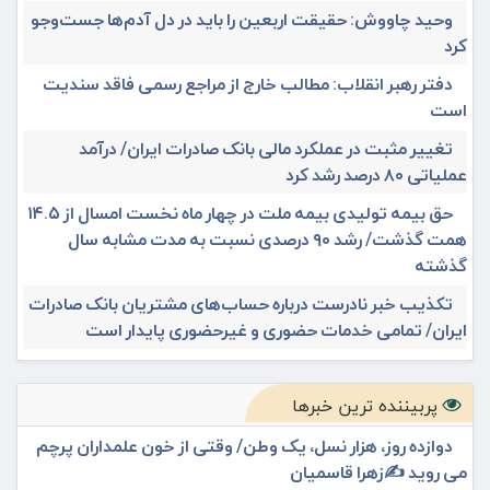
وحید چاووش: حقیقت اربعین را باید در دل آدم‌ها جست‌وجو
کرد
دفتر رهبر انقلاب: مطالب خارج از مراجع رسمی فاقد سندیت
است
تغییر مثبت در عملکرد مالی بانک صادرات ایران/ درآمد
عملیاتی ۸۰ درصد رشد کرد
حق بیمه تولیدی بیمه ملت در چهار ماه نخست امسال از ۱۴.۵
همت گذشت/ رشد ۹۰ درصدی نسبت به مدت مشابه سال
گذشته
تکذیب خبر نادرست درباره حساب‌های مشتریان بانک صادرات
ایران/ تمامی خدمات حضوری و غیرحضوری پایدار است
پربیننده ترین خبرها
دوازده روز، هزار نسل، یک وطن/ وقتی از خون علمداران پرچم
می روید ✍️زهرا قاسمیان