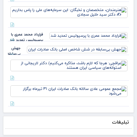
روی
یارا
زهر
هنر
صم
مت
قو
و ن
غا
این
مرد
سرم
ایل
قرارداد محمد عمری با
ملی
عبد
پرسپولیس تمدید شد
بدا
خز
دکت
جهش
بی‌سابقه
در شش
عرا
شاخص
هرج
اصلی
لاز
بانک
مذا
صادرات
می‌
ایران
مج
دکت
عم
لار
عاد
است
سال
بان
صاد
تبلیغات
تیر
برگز