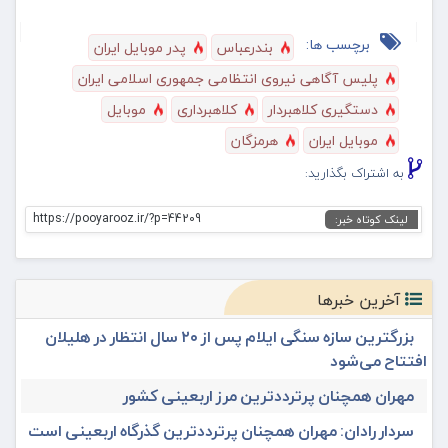
برچسب ها:
بندرعباس
پدر موبایل ایران
پلیس آگاهی نیروی انتظامی جمهوری اسلامی ایران
دستگیری کلاهبردار
کلاهبرداری
موبایل
موبایل ایران
هرمزگان
به اشتراک بگذارید:
https://pooyarooz.ir/?p=44209
لینک کوتاه خبر:
آخرین خبرها
بزرگترین سازه سنگی ایلام پس از ۲۰ سال انتظار در هلیلان
افتتاح می‌شود
مهران همچنان پرترددترین مرز اربعینی کشور
سردار رادان: مهران همچنان پرترددترین گذرگاه اربعینی است