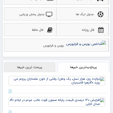
جدول لیگ ها
جدول پخش ورزشی
فال روزانه
فال حافظ
بورس و فرابورس
پربازدیدترین خبرها
پربحث ترین خبرها
دوا
روز
نس
وط
وقت
افز
خو
۱۲۰
علم
در
پرچ
قی