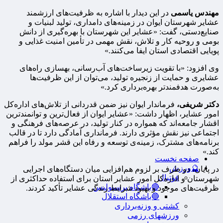
مهندس یاسمی
در این دیدار با اشاره به ظرفیت‌های ارزشمند
عشایر شهرستان ایوان در زمینه‌های دامداری، تولید لبنیات و
صنایع‌دستی، گفت: «عشایر این شهرستان با بهره‌گیری از دانش
بومی و روحیه کار و تلاش، نقش مهمی در تأمین امنیت غذایی و
پویایی اقتصادی استان ایفا می‌کنند.»
وی افزود: «با تقویت زیرساخت‌های آب‌رسانی، بهسازی راه‌های
عشایری و حمایت از زنجیره تولید، می‌توان از این ظرفیت‌ها
به‌صورت هدفمندتر بهره‌برداری کرد.»
دکتر شریفی،
فرماندار ایوان نیز ضمن قدردانی از تلاش‌های اداره‌کل
امور عشایر، اظهار داشت: «عشایر ایوان از فعال‌ترین و توانمندترین
اقشار جامعه‌اند که همواره در کنار تولید، در عرصه‌های فرهنگی و
اجتماعی نیز نقش مؤثری دارند. فرمانداری آمادگی دارد تا در قالب
برنامه‌های مشترک، زمینه‌ی توسعه و رفاه این قشر مولد را فراهم
کند.»
صفحه نخست
🔮ورزش
در پایان، دو طرف بر لزوم هم‌افزایی میان دستگاه‌های اجرایی
فوتبال
شهرستان و اداره‌کل امور عشایر استان برای استفاده حداکثری از
🔴باشگاه پرسپولیس
ظرفیت‌های موجود و بهبود شرایط زندگی عشایر تأکید کردند.
🔵باشگاه استقلال
کشتی و وزنه‌برداری
ورزشهای رزمی