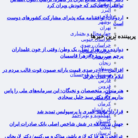
اصفهان
توافقی را می‌کند که خودش ویران کرد
البرز
ایلام
اردوغان: توافقنامه مکه پذیرای مشارکت کشورهای دوست
بوشهر
است
تهران
چهارمحال و بختیاری
پربیننده ترین خبرها
خراسان جنوبی
خراسان رضوی
دوازده روز، هزار نسل، یک وطن/ وقتی از خون علمداران
خراسان شمالی
پرچم می روید ✍️زهرا قاسمیان
خوزستان
زنجان
سمنان
افزایش ۱۲۰ درصدی قیمت یارانه صمون قوت غالب مردم در
سیستان و بلوچستان
ایلام ✍️ عبدل خزلی
فارس
قزوین
هنرمندان، متخصصان و نخبگان: این سرمایه‌های ملی را پاس
قم
بداریم ✍️ دکتر سید خلیل سجادی
کردستان
کرمان
کرمانشاه
قرارداد محمد عمری با پرسپولیس تمدید شد
کهگیلویه و بویراحمد
گلستان
جهش بی‌سابقه در شش شاخص اصلی بانک صادرات ایران
گیلان
لرستان
عراقچی: هرجا که لازم باشد، مذاکره می‌کنیم/ دکتر لاریجانی