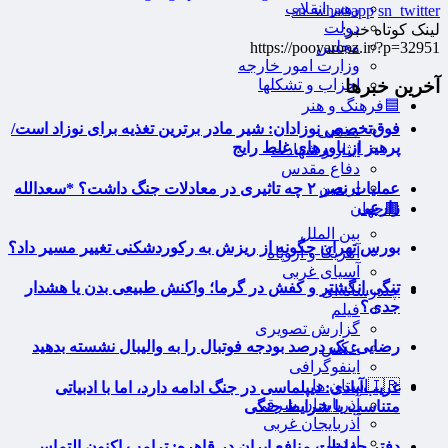
رهبر انقلاب
sn_whatsapp
sn_twitter
دولت
لینک کوتاه خبر:
مجلس
https://pooyarooz.ir/?p=32951
وزارت امور خارجه
احزاب و تشکلها
آخرین خبرها
🟦فرهنگ و هنر
فوق‌تخصص نوزادان: شیر مادر برترین تغذیه برای نوزاد است/
مذهبی
پرهیز از باورهای غلط رایج
ایثار و شهادت
دفاع مقدس
اربعین
عملیات نصر ۲ چه تاثیری در معادلات جنگ داشت؟ *سعدالله
زارعی
🟫جهان
بین الملل
بورس تهران چگونه از ریزش به رکوردشکنی تغییر مسیر داد؟
آمریکا و اروپاه
آسیای غربی
تنگی انگشتر و کفش در گرما؛ واکنش طبیعی بدن یا هشدار
چندرسانه‌ای
جدی؟
فیلم
گزارش تصویری
رضایی: یک درصد بودجه فوتبال را به والیبال نشسته بدهید
عکس
اینفوگرافی
🇮🇷استان ها
غریب‌آبادی: دیپلماسی در جنگ ادامه دارد، اما با ادبیاتی
آذربایجان شرقی
متناسب با شرایط جنگی
آذربایجان غربی
اردبیل
دفتر حفاظت منافع ایران در قاهره: ترامپ اکنون التماس