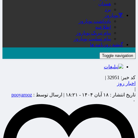
همدان
یزد
🔻پویاروز
یادداشت پویاروز
اطلاعیه
پیام تبریک پویاروز
پیام تسلیت پویاروز
گیشه روزنامه ها
Toggle navigation
کد خبر:
32951 |
اخبار روز
|
تاریخ انتشار :
۱۸ آبان ۱۴۰۴ - ۱۸:۲۱ |
ارسال توسط :
pooyarooz
۰