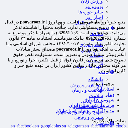
ورزش زنان
توپ و تور
سایر حوزه ها
اخبار روز
منبع خبر (
روابط عمومی
) است و
پویا روز | pooyarooz.ir
در قبال
بین الملل
محتوای آن هیچ مسئولیتی ندارد. چنانچه محتوا را شایسته تذکر
❇اقتصادی
می‌دانید، خواهشمند است کد (
32951
) را همراه با ذکر موضوع به
بانک ها
شماره
09120720761
پیامک بفرمایید.با استناد به ماده ۷۴ قانون
بیمه ها
تجارت الکترونیک مصوب ۱۳۸۲/۱۰/۱۷ مجلس شورای اسلامی و با
نفت و انرژی
عنایت به اینکه
پویا روز | pooyarooz.ir
مصداق بستر مبادلات
اخبار بورس
الکترونیکی متنی، صوتی و تصویر است، مسئولیت نقض حقوق
تبیلغات
تصریح شده مولفان در قانون فوق از قبیل تکثیر، اجرا و توزیع و یا
استخدام
هر گونه محتوی خلاف قوانین کشور ایران بر عهده منبع خبر و
آگهی های دولتی
کاربران است.
🟤جامعه
دانشگاه
برچسب ها:
آموزش و پرورش
استان ایلام
بهداشت و درمان
دیدار
سلامت
شهرستان ایوان
سبک زندگی
فرماندار شهرستان ایوان
حوادث، انتظامی
مدیرکل امور عشایر استان ایلام
شهرداری و شورای شهر
شهری و رفاهی
به اشتراک بگذارید:
🟥سیاسی
sn_facebook
sn_googleplus
sn_telegram
sn_facenama
sn_cloob