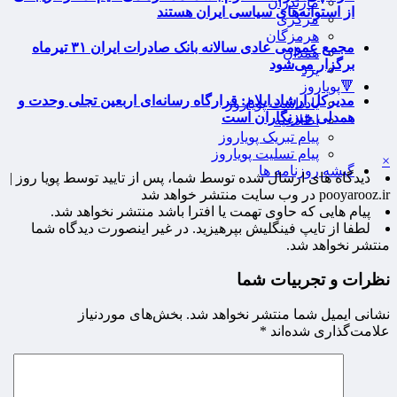
مازندران
از استوانه‌های سیاسی ایران هستند
مرکزی
هرمزگان
مجمع عمومی عادی سالانه بانک صادرات ایران ۳۱ تیرماه
همدان
برگزار می‌شود
یزد
🔻پویاروز
مدیرکل ارشاد ایلام: قرارگاه رسانه‌ای اربعین تجلی وحدت و
یادداشت پویاروز
همدلی خبرنگاران است
اطلاعیه
پیام تبریک پویاروز
پیام تسلیت پویاروز
×
گیشه روزنامه ها
دیدگاه های ارسال شده توسط شما، پس از تایید توسط پویا روز |
pooyarooz.ir در وب سایت منتشر خواهد شد
پیام هایی که حاوی تهمت یا افترا باشد منتشر نخواهد شد.
لطفا از تایپ فینگلیش بپرهیزید. در غیر اینصورت دیدگاه شما
منتشر نخواهد شد.
نظرات و تجربیات شما
نشانی ایمیل شما منتشر نخواهد شد.
بخش‌های موردنیاز
علامت‌گذاری شده‌اند
*