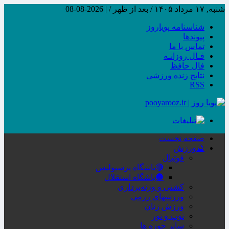
شنبه, ۱۷ مرداد ۱۴۰۵ / بعد از ظهر /
|
2026-08-08
شناسنامه پویاروز
پیوندها
تماس با ما
فـال روزانـه
فال حافظ
نتایج زنده ورزشی
RSS
صفحه نخست
🔮ورزش
فوتبال
🔴باشگاه پرسپولیس
🔵باشگاه استقلال
کشتی و وزنه‌برداری
ورزشهای رزمی
ورزش زنان
توپ و تور
سایر حوزه ها