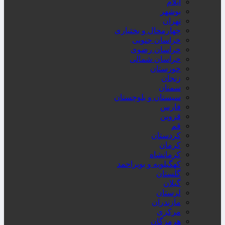
ایلام
بوشهر
تهران
چهارمحال و بختیاری
خراسان جنوبی
خراسان رضوی
خراسان شمالی
خوزستان
زنجان
سمنان
سیستان و بلوچستان
فارس
قزوین
قم
کردستان
کرمان
کرمانشاه
کهگیلویه و بویراحمد
گلستان
گیلان
لرستان
مازندران
مرکزی
هرمزگان