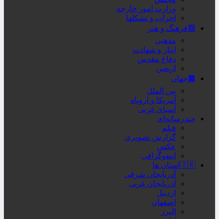
وزارت امور خارجه
احزاب و تشکلها
🟦فرهنگ و هنر
مذهبی
ایثار و شهادت
دفاع مقدس
اربعین
🟫جهان
بین الملل
آمریکا و اروپاه
آسیای غربی
چندرسانه‌ای
فیلم
گزارش تصویری
عکس
اینفوگرافی
🇮🇷استان ها
آذربایجان شرقی
آذربایجان غربی
اردبیل
اصفهان
البرز