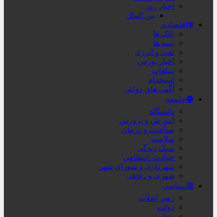
اخبار روز
بین الملل
❇اقتصادی
بانک ها
بیمه ها
نفت و انرژی
اخبار بورس
تبیلغات
استخدام
آگهی های دولتی
🟤جامعه
دانشگاه
آموزش و پرورش
بهداشت و درمان
سلامت
سبک زندگی
حوادث، انتظامی
شهرداری و شورای شهر
شهری و رفاهی
🟥سیاسی
رهبر انقلاب
دولت
مجلس