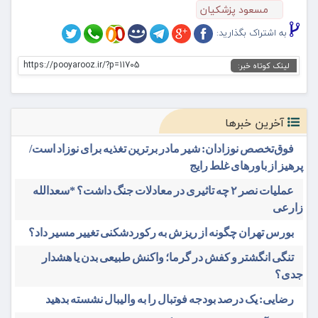
مسعود پزشکیان
به اشتراک بگذارید:
https://pooyarooz.ir/?p=11705
لینک کوتاه خبر:
آخرین خبرها
فوق‌تخصص نوزادان: شیر مادر برترین تغذیه برای نوزاد است/
پرهیز از باورهای غلط رایج
عملیات نصر ۲ چه تاثیری در معادلات جنگ داشت؟ *سعدالله
زارعی
بورس تهران چگونه از ریزش به رکوردشکنی تغییر مسیر داد؟
تنگی انگشتر و کفش در گرما؛ واکنش طبیعی بدن یا هشدار
جدی؟
رضایی: یک درصد بودجه فوتبال را به والیبال نشسته بدهید