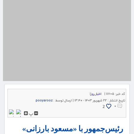
کد خبر:
11705 |
اخبار روز
|
تاریخ انتشار :
۲۲ شهریور ۱۴۰۳ - ۱۳:۴۰ |
ارسال توسط :
pooyarooz
۰
2
پ
رئیس‌جمهور با «مسعود بارزانی»