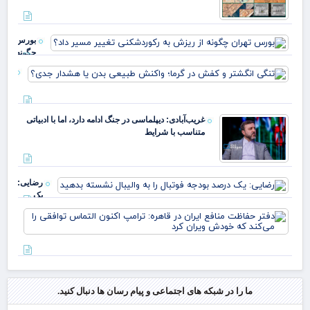
بورس تهرا
چگونه از
ریزش به
تنگی
رکوردشکن
انگش
تغییر مسیر
و ک
داد؟
در گ
غریب‌آبادی: دیپلماسی در جنگ ادامه دارد، اما با ادبیاتی
واک
متناسب با شرایط
طبی
بدن ی
هشد
جدی
رضایی:
یک
درصد
دفت
بودجه
حف
فوتبال
منا
را به
ایر
والیبال
قاه
نشسته
ترا
بدهید
اکن
ما را در شبکه های اجتماعی و پیام رسان ها دنبال کنید.
الت