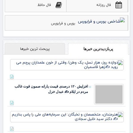
فال روزانه
فال حافظ
بورس و فرابورس
پربحث ترین خبرها
پربازدیدترین خبرها
دوا
روز
نسل
وط
وقت
افزایش ۱۲۰ درصدی قیمت یارانه صمون قوت غالب
خو
مردم در ایلام ✍️ عبدل خزل
علم
پرچ
روی
زهر
هنر
مت
نخب
سرم