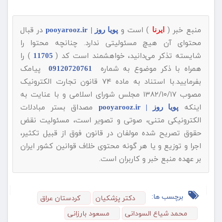
منبع خبر (
) است و
در قبال
ایرنا
پویا روز | pooyarooz.ir
محتوای آن هیچ مسئولیتی ندارد. چنانچه محتوا را
شایسته تذکر می‌دانید، خواهشمند است کد (
) را
11705
همراه با ذکر موضوع به شماره
پیامک
09120720761
بفرمایید.با استناد به ماده ۷۴ قانون تجارت الکترونیک
مصوب ۱۳۸۲/۱۰/۱۷ مجلس شورای اسلامی و با عنایت به
اینکه
مصداق بستر مبادلات
پویا روز | pooyarooz.ir
الکترونیکی متنی، صوتی و تصویر است، مسئولیت نقض
حقوق تصریح شده مولفان در قانون فوق از قبیل تکثیر،
اجرا و توزیع و یا هر گونه محتوی خلاف قوانین کشور ایران
بر عهده منبع خبر و کاربران است.
برچسب ها:
دکتر پزشکیان
کردستان عراق
محمد شیاع السودانی
مسعود بارزانی