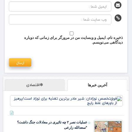
ذخیره نام، ایمیل و وبسایت من در مرورگر برای زمانی که دوباره
دیدگاهی می‌نویسم.
❇اقتصادی
آخرین خبرها
فو
نوز
ماد
تغذ
نوز
عملیات نصر ۲ چه تاثیری در معادلات جنگ داشت؟
پره
*سعدالله زارعی
باو