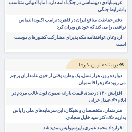
غریب‌آبادی: دیپلماسی در جنگ ادامه دارد، اما با ادبیاتی متناسب
با شرایط جنگی
دفتر حفاظت منافع ایران در قاهره: ترامپ اکنون التماس
توافقی را می‌کند که خودش ویران کرد
اردوغان: توافقنامه مکه پذیرای مشارکت کشورهای دوست
است
پربیننده ترین خبرها
دوازده روز، هزار نسل، یک وطن/ وقتی از خون علمداران پرچم
می روید ✍️زهرا قاسمیان
افزایش ۱۲۰ درصدی قیمت یارانه صمون قوت غالب مردم در
ایلام ✍️ عبدل خزلی
هنرمندان، متخصصان و نخبگان: این سرمایه‌های ملی را پاس
بداریم ✍️ دکتر سید خلیل سجادی
قرارداد محمد عمری با پرسپولیس تمدید شد