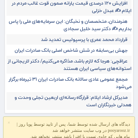
افزایش ۱۲۰ درصدی قیمت یارانه صمون قوت غالب مردم در
ایلام ✍️ عبدل خزلی
هنرمندان، متخصصان و نخبگان: این سرمایه‌های ملی را پاس
بداریم ✍️ دکتر سید خلیل سجادی
قرارداد محمد عمری با پرسپولیس تمدید شد
جهش بی‌سابقه در شش شاخص اصلی بانک صادرات ایران
عراقچی: هرجا که لازم باشد، مذاکره می‌کنیم/ دکتر لاریجانی از
استوانه‌های سیاسی ایران هستند
مجمع عمومی عادی سالانه بانک صادرات ایران ۳۱ تیرماه برگزار
می‌شود
مدیرکل ارشاد ایلام: قرارگاه رسانه‌ای اربعین تجلی وحدت و
همدلی خبرنگاران است
×
دیدگاه های ارسال شده توسط شما، پس از تایید توسط پویا روز |
pooyarooz.ir در وب سایت منتشر خواهد شد
پیام هایی که حاوی تهمت یا افترا باشد منتشر نخواهد شد.