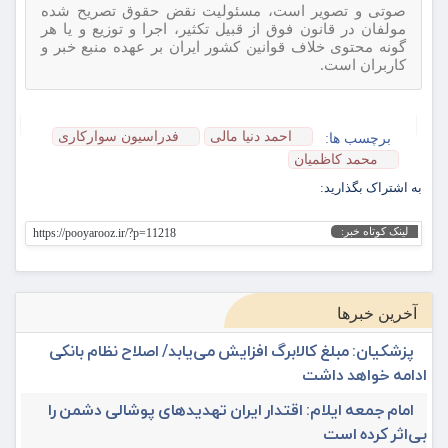
صوتی و تصویر است، مسئولیت نقض حقوق تصریح شده
مولفان در قانون فوق از قبیل تکثیر، اجرا و توزیع و یا هر
گونه محتوی خلاف قوانین کشور ایران بر عهده منبع خبر و
کاربران است.
احمد دنیا مالی
فدراسیون سوارکاری
برچسب ها:
محمد کاظمیان
به اشتراک بگذارید:
لینک کوتاه خبر:
https://pooyarooz.ir/?p=11218
آخرین خبرها
پزشکیان: مبلغ کالابرگ افزایش می‌یابد/ اصلاح نظام بانکی
ادامه خواهد داشت
امام جمعه ایلام: اقتدار ایران تهدیدهای پوشالی دشمن را
بی‌اثر کرده است