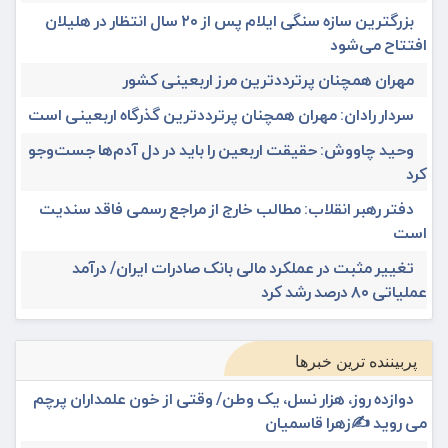
بزرگترین سازه سنگی ایلام پس از ۲۰ سال انتظار در هلیلان
افتتاح می‌شود
مهران همچنان پرترددترین مرز اربعینی کشور
سردار رادان: مهران همچنان پرترددترین گذرگاه اربعینی است
وحید چاووش: حقیقت اربعین را باید در دل آدم‌ها جست‌وجو
کرد
دفتر رهبر انقلاب: مطالب خارج از مراجع رسمی فاقد سندیت
است
تغییر مثبت در عملکرد مالی بانک صادرات ایران/ درآمد
عملیاتی ۸۰ درصد رشد کرد
پربیننده ترین خبرها
دوازده روز، هزار نسل، یک وطن/ وقتی از خون علمداران پرچم
می روید ✍️زهرا قاسمیان