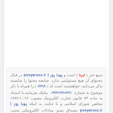
ایرنا
پویا روز | pooyarooz.ir
منبع خبر (
) است و
در قبال
محتوای آن هیچ مسئولیتی ندارد. چنانچه محتوا را شایسته
11218
تذکر می‌دانید، خواهشمند است کد (
) را همراه با ذکر
09120720761
موضوع به شماره
پیامک بفرمایید.با استناد
به ماده ۷۴ قانون تجارت الکترونیک مصوب ۱۳۸۲/۱۰/۱۷
پویا روز |
مجلس شورای اسلامی و با عنایت به اینکه
pooyarooz.ir
مصداق بستر مبادلات الکترونیکی متنی،