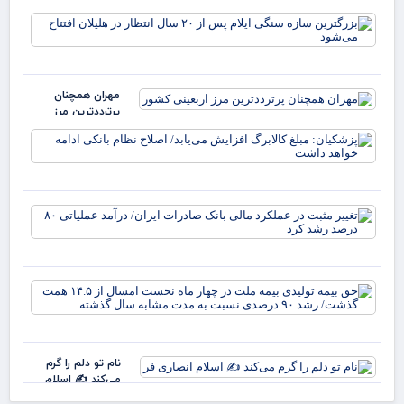
تهد
بزر
پوش
ساز
دشم
سن
بی‌
ایل
اس
مهران همچنان
انت
پرترددترین مرز
هلی
اربعینی کشور
افت
پزش
می
مبل
کال
افز
می‌
تغی
اصل
مثب
نظا
عمل
بان
مال
ادا
بان
خوا
حق 
صاد
دا
تول
ایر
بیم
درآ
ملت
عمل
چها
نام تو دلم را گرم
نخ
رشد
می‌کند ✍️ اسلام
امس
انصاری فر
۴.۵