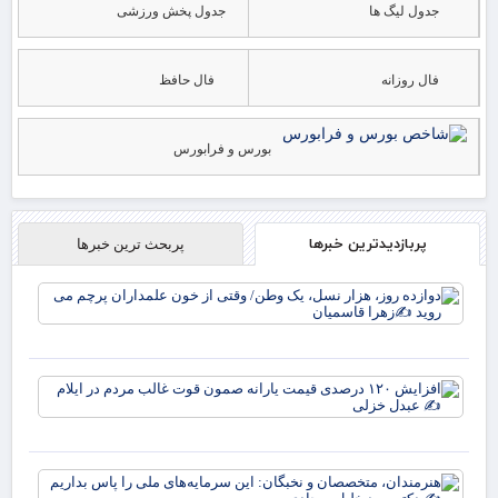
جدول لیگ ها
جدول پخش ورزشی
فال روزانه
فال حافظ
بورس و فرابورس
پربازدیدترین خبرها
پربحث ترین خبرها
دوا
روز
نس
وط
وقت
افز
خو
۱۲۰
علم
در
پرچ
قی
روی
یارا
زهر
هنر
صم
مت