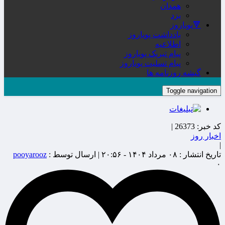
همدان
یزد
🔻پویاروز
یادداشت پویاروز
اطلاعیه
پیام تبریک پویاروز
پیام تسلیت پویاروز
گیشه روزنامه ها
Toggle navigation
کد خبر:
26373 |
اخبار روز
|
تاریخ انتشار :
۰۸ مرداد ۱۴۰۴ - ۲۰:۵۶ |
ارسال توسط :
pooyarooz
۰