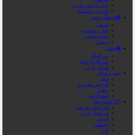
وزارت امور خارجه
احزاب و تشکلها
🟦فرهنگ و هنر
مذهبی
ایثار و شهادت
دفاع مقدس
اربعین
🟫جهان
بین الملل
آمریکا و اروپاه
آسیای غربی
چندرسانه‌ای
فیلم
گزارش تصویری
عکس
اینفوگرافی
🇮🇷استان ها
آذربایجان شرقی
آذربایجان غربی
اردبیل
اصفهان
البرز