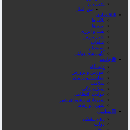
اخبار روز
بین الملل
❇اقتصادی
بانک ها
بیمه ها
نفت و انرژی
اخبار بورس
تبیلغات
استخدام
آگهی های دولتی
🟤جامعه
دانشگاه
آموزش و پرورش
بهداشت و درمان
سلامت
سبک زندگی
حوادث، انتظامی
شهرداری و شورای شهر
شهری و رفاهی
🟥سیاسی
رهبر انقلاب
دولت
مجلس