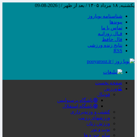
یکشنبه, ۱۸ مرداد ۱۴۰۵ / بعد از ظهر /
|
2026-08-09
شناسنامه پویاروز
پیوندها
تماس با ما
فـال روزانـه
فال حافظ
نتایج زنده ورزشی
RSS
صفحه نخست
🔮ورزش
فوتبال
🔴باشگاه پرسپولیس
🔵باشگاه استقلال
کشتی و وزنه‌برداری
ورزشهای رزمی
ورزش زنان
توپ و تور
سایر حوزه ها