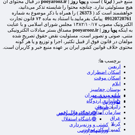
منبع خبر (
ایرنا
) است و
پویا روز | pooyarooz.ir
در قبال محتوای آن
هیچ مسئولیتی ندارد. چنانچه محتوا را شایسته تذکر می‌دانید،
خواهشمند است کد (
26373
) را همراه با ذکر موضوع به شماره
09120720761
پیامک بفرمایید.با استناد به ماده ۷۴ قانون تجارت
الکترونیک مصوب ۱۳۸۲/۱۰/۱۷ مجلس شورای اسلامی و با عنایت
به اینکه
پویا روز | pooyarooz.ir
مصداق بستر مبادلات الکترونیکی
متنی، صوتی و تصویر است، مسئولیت نقض حقوق تصریح شده
مولفان در قانون فوق از قبیل تکثیر، اجرا و توزیع و یا هر گونه
محتوی خلاف قوانین کشور ایران بر عهده منبع خبر و کاربران است.
برچسب ها:
اربعین
اسکان اضطراری
اسکان موقت
ایلام
بوستان چغاسبز
پایانه مرزی مهران
صفحه نخست
راه‌اندازی اردوگاه
🔮ورزش
زائران اربعین
فوتبال
سازمان امداد و نجات هلال‌ احمر
🔴باشگاه پرسپولیس
عراق
🔵باشگاه استقلال
کربلا
کشتی و وزنه‌برداری
کمپ اسکان موقت
ورزشهای رزمی