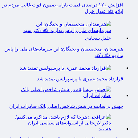
افزایش ۱۲۰ درصدی قیمت یارانه صمون قوت غالب مردم در
ایلام ✍️ عبدل خزل
هنرمندان، متخصصان و نخبگان: این سرمایه‌های ملی را پاس
بداریم ✍️ دکتر
قرارداد محمد عمری با پرسپولیس تمدید شد
جهش بی‌سابقه در شش شاخص اصلی بانک صادرات ایران