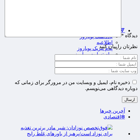
مازندران
مرکزی
هرمزگان
همدان
یزد
🔻پویاروز
دیدگاه
*
یادداشت پویاروز
اطلاعیه
نظرتان را بیان کنید
پیام تبریک پویاروز
پیام تسلیت پویاروز
گیشه روزنامه ها
ذخیره نام، ایمیل و وبسایت من در مرورگر برای زمانی که
دوباره دیدگاهی می‌نویسم.
آخرین خبرها
❇اقتصادی