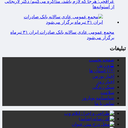
عراقچی: هرجا که لازم باشد، مذاکره می‌کنیم/ دکتر لاریجانی
از استوانه‌ها
مجمع عمومی عادی سالانه بانک صادرات ایران ۳۱ تیرماه
برگزار می‌شود
تبلیغات
صفحه نخست
🔮ورزش
🇮🇷استان ها
اخبار بورس
اخبار روز
سبک زندگی
سلامت
شناسنامه پویاروز
تماس با ما