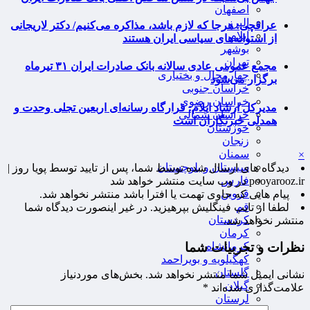
اصفهان
البرز
عراقچی: هرجا که لازم باشد، مذاکره می‌کنیم/ دکتر لاریجانی
ایلام
از استوانه‌های سیاسی ایران هستند
بوشهر
تهران
مجمع عمومی عادی سالانه بانک صادرات ایران ۳۱ تیرماه
چهارمحال و بختیاری
برگزار می‌شود
خراسان جنوبی
خراسان رضوی
مدیرکل ارشاد ایلام: قرارگاه رسانه‌ای اربعین تجلی وحدت و
خراسان شمالی
همدلی خبرنگاران است
خوزستان
زنجان
سمنان
×
سیستان و بلوچستان
دیدگاه های ارسال شده توسط شما، پس از تایید توسط پویا روز |
فارس
pooyarooz.ir در وب سایت منتشر خواهد شد
قزوین
پیام هایی که حاوی تهمت یا افترا باشد منتشر نخواهد شد.
قم
لطفا از تایپ فینگلیش بپرهیزید. در غیر اینصورت دیدگاه شما
کردستان
منتشر نخواهد شد.
کرمان
نظرات و تجربیات شما
کرمانشاه
کهگیلویه و بویراحمد
گلستان
نشانی ایمیل شما منتشر نخواهد شد.
بخش‌های موردنیاز
گیلان
علامت‌گذاری شده‌اند
*
لرستان