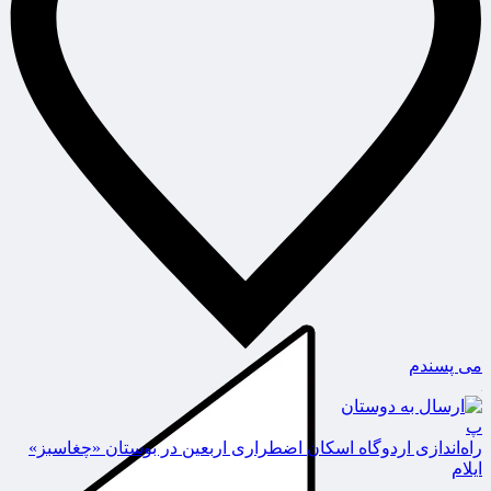
می پسندم
پ
راه‌اندازی اردوگاه اسکان اضطراری اربعین در بوستان «چغاسبز»
ایلام