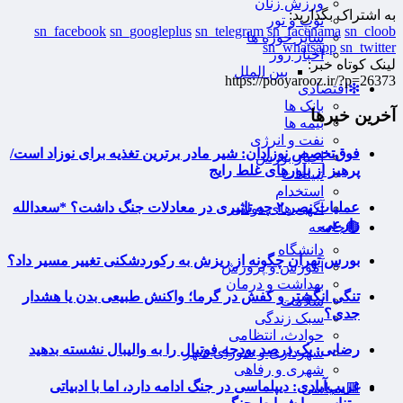
ورزش زنان
به اشتراک بگذارید:
توپ و تور
sn_facebook
sn_googleplus
sn_telegram
sn_facenama
sn_cloob
سایر حوزه ها
sn_whatsapp
sn_twitter
اخبار روز
لینک کوتاه خبر:
بین الملل
https://pooyarooz.ir/?p=26373
❇اقتصادی
بانک ها
آخرین خبرها
بیمه ها
نفت و انرژی
فوق‌تخصص نوزادان: شیر مادر برترین تغذیه برای نوزاد است/
اخبار بورس
پرهیز از باورهای غلط رایج
تبیلغات
استخدام
عملیات نصر ۲ چه تاثیری در معادلات جنگ داشت؟ *سعدالله
آگهی های دولتی
زارعی
🟤جامعه
دانشگاه
بورس تهران چگونه از ریزش به رکوردشکنی تغییر مسیر داد؟
آموزش و پرورش
بهداشت و درمان
تنگی انگشتر و کفش در گرما؛ واکنش طبیعی بدن یا هشدار
سلامت
جدی؟
سبک زندگی
حوادث، انتظامی
رضایی: یک درصد بودجه فوتبال را به والیبال نشسته بدهید
شهرداری و شورای شهر
شهری و رفاهی
غریب‌آبادی: دیپلماسی در جنگ ادامه دارد، اما با ادبیاتی
🟥سیاسی