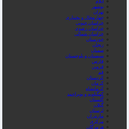
ایلام
بوشهر
تهران
چهارمحال و بختیاری
خراسان جنوبی
خراسان رضوی
خراسان شمالی
خوزستان
زنجان
سمنان
سیستان و بلوچستان
فارس
قزوین
قم
کردستان
کرمان
کرمانشاه
کهگیلویه و بویراحمد
گلستان
گیلان
لرستان
مازندران
مرکزی
هرمزگان