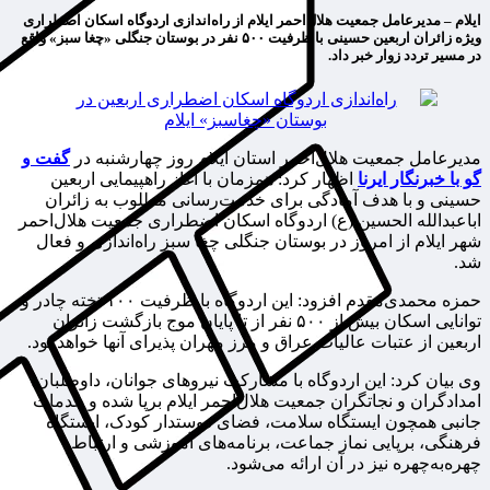
ایلام – مدیرعامل جمعیت هلال‌احمر ایلام از راه‌اندازی اردوگاه اسکان اضطراری
ویژه زائران اربعین حسینی با ظرفیت ۵۰۰ نفر در بوستان جنگلی «چغا سبز» واقع
در مسیر تردد زوار خبر داد.
مدیرعامل جمعیت هلال‌احمر استان ایلام روز چهارشنبه‌ در
گفت و
گو با خبرنگار ایرنا
اظهار کرد: همزمان با آغاز راهپیمایی اربعین
حسینی و با هدف آمادگی برای خدمت‌رسانی مطلوب به زائران
اباعبدالله الحسین (ع) اردوگاه اسکان اضطراری جمعیت هلال‌احمر
شهر ایلام از امروز در بوستان جنگلی چغا سبز راه‌اندازی و فعال
شد.
حمزه محمدی‌مقدم افزود: این اردوگاه با ظرفیت ۱۰۰ تخته چادر و
توانایی اسکان بیش از ۵۰۰ نفر از تا پایان موج بازگشت زائران
اربعین از عتبات عالیات عراق و مرز مهران پذیرای آنها خواهد بود.
وی بیان کرد: این اردوگاه با مشارکت نیروهای جوانان، داوطلبان،
امدادگران و نجاتگران جمعیت هلال‌احمر ایلام برپا شده و خدمات
جانبی همچون ایستگاه سلامت، فضای دوستدار کودک، ایستگاه
فرهنگی، برپایی نماز جماعت، برنامه‌های آموزشی و ارتباط
چهره‌به‌چهره نیز در آن ارائه می‌شود.