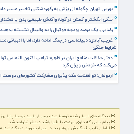
بورس تهران چگونه از ریزش به رکوردشکنی تغییر مسیر داد
تنگی انگشتر و کفش در گرما؛ واکنش طبیعی بدن یا هشدار
رضایی: یک درصد بودجه فوتبال را به والیبال نشسته بدهید
غریب‌آبادی: دیپلماسی در جنگ ادامه دارد، اما با ادبیاتی مت
شرایط جنگی
دفتر حفاظت منافع ایران در قاهره: ترامپ اکنون التماس تواف
می‌کند که خودش ویران کرد
اردوغان: توافقنامه مکه پذیرای مشارکت کشورهای دوست 
دیدگاه های ارسال شده توسط شما، پس از تایید توسط پویا روز | pooyarooz.ir در وب سایت منتشر خواهد 
پیام هایی که حاوی تهمت یا افترا باشد منتشر نخواهد شد.
لطفا از تایپ فینگلیش بپرهیزید. در غیر اینصورت دیدگاه شما م