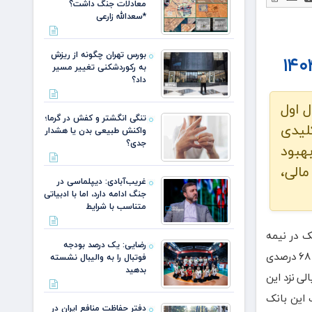
معادلات جنگ داشت؟
*سعدالله زارعی
بورس تهران چگونه از ریزش
به رکوردشکنی تغییر مسیر
داد؟
نیمسال اول
تنگی انگشتر و کفش در گرما؛
 کلیدی
واکنش طبیعی بدن یا هشدار
جدی؟
هبود
الی،
غریب‌آبادی: دیپلماسی در
جنگ ادامه دارد، اما با ادبیاتی
متناسب با شرایط
ک در نیمه
رضایی: یک درصد بودجه
نخست سال ۱۴۰۴، بدون احتساب جایزه سپرده قانونی نزد بانک مرکزی، با رشد قابل توجه ۶۸ درصدی
فوتبال را به والیبال نشسته
بدهید
ریالی نزد این
ت این بانک
دفتر حفاظت منافع ایران در