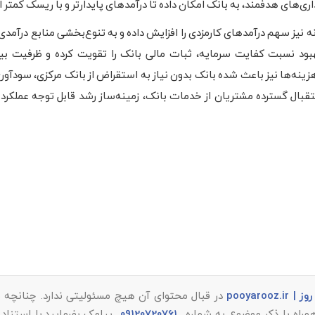
ری‌های هدفمند، به بانک امکان داده تا درآمدهای پایدارتر و با ریسک کمتر ا
 نیز سهم درآمدهای کارمزدی را افزایش داده و به تنوع‌بخشی منابع درآمدی
 بهبود نسبت کفایت سرمایه، ثبات مالی بانک را تقویت کرده و ظرفیت بی
نه‌ها نیز باعث شده بانک بدون نیاز به استقراض از بانک مرکزی، سودآوری 
تقبال گسترده مشتریان از خدمات بانک، زمینه‌ساز رشد قابل توجه عملکرد 
 pooyarooz.ir
در قبال محتوای آن هیچ مسئولیتی ندارد. چنانچه م
همراه با ذکر موضوع به شماره
09120720761
پیامک بفرمایید.با استناد 