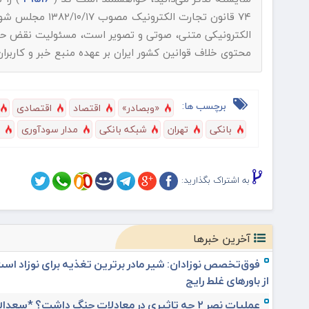
۷۴ قانون تجارت الکترونیک مصوب ۱۳۸۲/۱۰/۱۷ مجلس شورای اسلامی و با عنایت به اینکه
الکترونیکی متنی، صوتی و تصویر است، مسئولیت نقض حقوق 
محتوی خلاف قوانین کشور ایران بر عهده منبع خبر و کاربرا
برچسب ها:
«وبصادر»
اقتصاد
اقتصادی
بانکی
تهران
شبکه بانکی
مدار سودآوری
به اشتراک بگذارید:
آخرین خبرها
فوق‌تخصص نوزادان: شیر مادر برترین تغذیه برای نوزاد اس
از باورهای غلط رایج
عملیات نصر ۲ چه تاثیری در معادلات جنگ داشت؟ *سعدالله زارعی