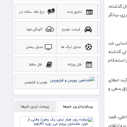
صدی نسبت به مدت مشابه سال گذشته،
نتایج زنده
نرخ طلا، سکه، ارز
 ریالی و ارزی، بیانگر
قیمت خودرو
آلودگی هوا
خالص ۶۴ ریالی به ازای هر سهم شناسایی شد
جدول لیگ ها
جدول پخش
الی گذشته
ورزشی
نک به معنای استحکام
فال روزانه
فال حافظ
د نتیجه بهبود فرآیند اعطای
بورس و فرابورس
راق بدهی و
پربازدیدترین خبرها
پربحث ترین خبرها
داخلی، قصد
دوازده
روز، هزار
آوری و ارتقای