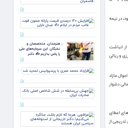
نسل، یک
وطن/
وقتی از
خون
ی‌شود، در نیمه
افزایش
علمداران
۱۲۰
پرچم می
درصدی
روید ✍️
قیمت
زهر
یارانه
هنرمندان، متخصصان و
صمون
از انباشت
نخبگان: این سرمایه‌های ملی
قوت
را پاس بداریم ✍️ دکتر
ابع ارزی و ریالی
غالب
مردم در
ایلام ✍️
قرارداد
عبدل
محمد عمری
وال مازاد
خزل
با
الی دشوار
پرسپولیس
جهش
تمدید شد
بی‌سابقه
در شش
شاخص
اصلی
‌سازی فرآیندهای اعطای
عراقچی:
بانک
هرجا که
صادرات
تدریجی از
لازم باشد،
ایران