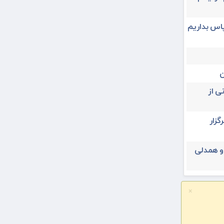
پاس بداریم
ن
ی از
یران ۳۱ تیرماه برگزار
 و همدلی
×