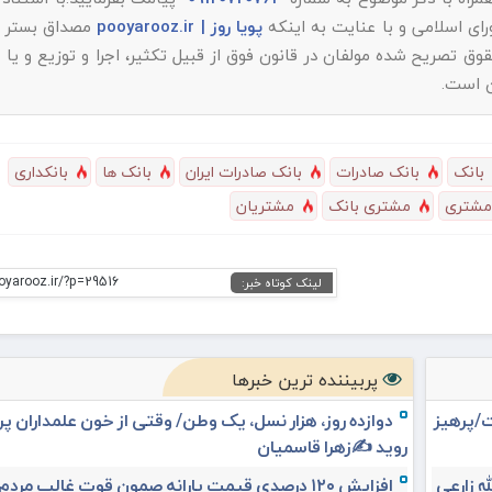
پویا روز | pooyarooz.ir
مصداق بستر م
تصریح شده مولفان در قانون فوق از قبیل تکثیر، اجرا و توزیع و یا 
ن است.
بانک
بانک صادرات
بانک صادرات ایران
بانک ها
بانکداری
مشتری
مشتری بانک
مشتریان
oyarooz.ir/?p=29516
لینک کوتاه خبر:
پربیننده ترین خبرها
ت/پرهیز
دوازده روز، هزار نسل، یک وطن/ وقتی از خون علمداران پ
روید ✍️زهرا قاسمیان
افزایش ۱۲۰ درصدی قیمت یارانه صمون قوت غالب مردم 