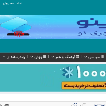
شناسنامه پویاروز
🟥سیاسی
🟦فرهنگ و هنر
🟫جهان
چندرسانه‌ای
پ
2
۰
pooyaroo