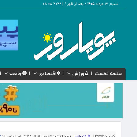
شنبه, ۱۷ مرداد ۱۴۰۵ / بعد از ظهر /
|
2026-08-08
صفحه نخست
🔮ورزش
❇اقتصادی
🟤جامعه
کد خبر:
29516 |
❇اقتصادی
|
تاریخ انتشار :
۰۷ مهر ۱۴۰۴ - ۲۱:۳۸ |
ارسال توسط :
z