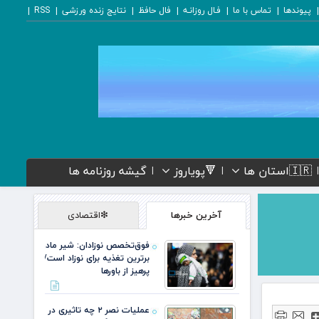
پیوندها
تماس با ما
فـال روزانـه
فال حافظ
نتایج زنده ورزشی
RSS
🇮🇷استان ها
🔻پویاروز
گیشه روزنامه ها
آخرین خبرها
❇اقتصادی
فوق‌تخصص نوزادان: شیر مادر
برترین تغذیه برای نوزاد است/
پرهیز از باورها
عملیات نصر ۲ چه تاثیری در