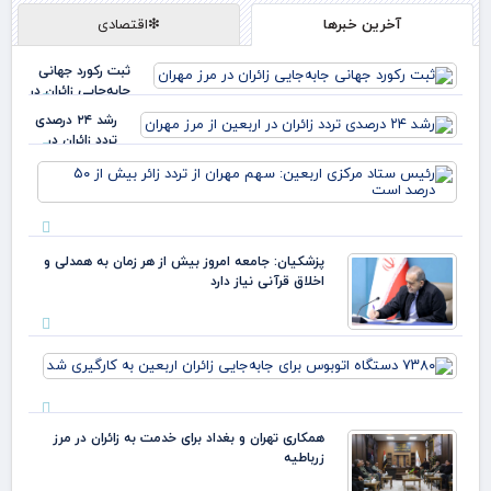
آخرین خبرها
❇اقتصادی
ثبت رکورد جهانی
جابه‌جایی زائران در
مرز مهران
رشد ۲۴ درصدی
تردد زائران در
اربعین از مرز
رئ
مهران
ستا
مرک
ارب
سه
پزشکیان: جامعه امروز بیش از هر زمان به همدلی و
مهر
اخلاق قرآنی نیاز دارد
ترد
بیش
۵۰
درص
۳۸۰
اس
دست
اتو
برای
همکاری تهران و بغداد برای خدمت به زائران در مرز
جابه
زرباطیه
زائرا
اربع