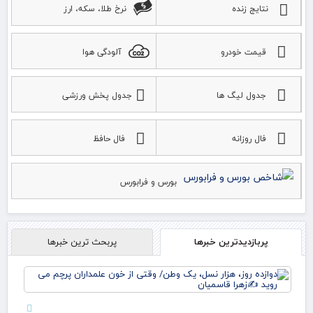
نتایج زنده
نرخ طلا، سکه، ارز
قیمت خودرو
آلودگی هوا
جدول لیگ ها
جدول پخش ورزشی
فال روزانه
فال حافظ
بورس و فرابورس
پربازدیدترین خبرها
پربحث ترین خبرها
دوا
روز
نس
وط