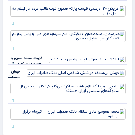
وقت
افز
خو
۱۲۰
علم
در
پرچ
قی
روی
یارا
زهر
هنر
صم
مت
قو
و ن
غا
این
مرد
سرم
ایل
قرارداد محمد عمری با
ملی
عبد
پرسپولیس تمدید شد
بدا
خز
دکت
جهش
بی‌سابقه
در شش
عرا
شاخص
هرج
اصلی
لاز
بانک
مذا
صادرات
می‌
ایران
مج
دکت
عم
لار
عاد
است
سال
بان