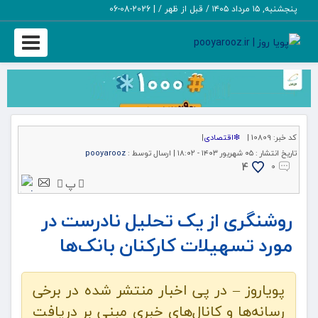
پنجشنبه, ۱۵ مرداد ۱۴۰۵ / قبل از ظهر /
|
2026-08-06
Toggle
igation
کد خبر:
10809 |
❇اقتصادی
|
تاریخ انتشار :
۰۵ شهریور ۱۴۰۳ - ۱۸:۰۲ |
ارسال توسط :
pooyarooz
4
۰
پ
روشنگری از یک تحلیل نادرست در
مورد تسهیلات کارکنان بانک‌ها
پویاروز – در پی اخبار منتشر شده در برخی
رسانه‌ها و کانال‌های خبری مبنی بر دریافت