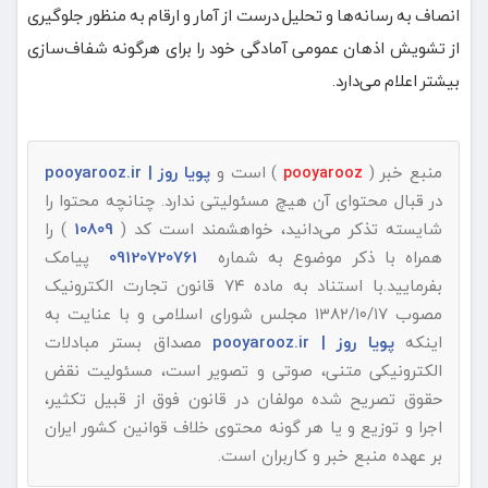
انصاف به رسانه‌ها و تحلیل درست از آمار و ارقام به منظور جلوگیری
از تشویش اذهان عمومی آمادگی خود را برای هرگونه شفاف‌سازی
بیشتر اعلام می‌دارد.
منبع خبر (
) است و
پویا روز | pooyarooz.ir
pooyarooz
در قبال محتوای آن هیچ مسئولیتی ندارد. چنانچه محتوا را
شایسته تذکر می‌دانید، خواهشمند است کد (
10809
) را
همراه با ذکر موضوع به شماره
09120720761
پیامک
بفرمایید.با استناد به ماده ۷۴ قانون تجارت الکترونیک
مصوب ۱۳۸۲/۱۰/۱۷ مجلس شورای اسلامی و با عنایت به
اینکه
پویا روز | pooyarooz.ir
مصداق بستر مبادلات
الکترونیکی متنی، صوتی و تصویر است، مسئولیت نقض
حقوق تصریح شده مولفان در قانون فوق از قبیل تکثیر،
اجرا و توزیع و یا هر گونه محتوی خلاف قوانین کشور ایران
بر عهده منبع خبر و کاربران است.