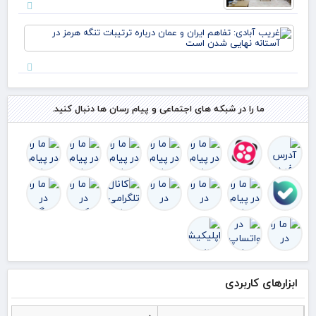
کارگ
شد
غر
آبا
تفا
ایر
عم
درب
ترت
ما را در شبکه های اجتماعی و پیام رسان ها دنبال کنید.
تنگ
هرم
آست
نها
ابزارهای کاربردی